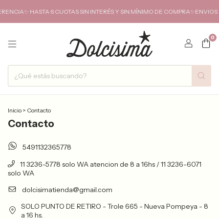
NCIA✨ HASTA 6 CUOTAS SIN INTERÉS Y SIN MÍNIMO DE COMPRA✨ENVIOS G
0
Inicio
>
Contacto
Contacto
5491132365778
11 3236-5778 solo WA atencion de 8 a 16hs / 11 3236-6071
solo WA
dolcisimatienda@gmail.com
SOLO PUNTO DE RETIRO - Trole 665 - Nueva Pompeya - 8
a 16 hs.