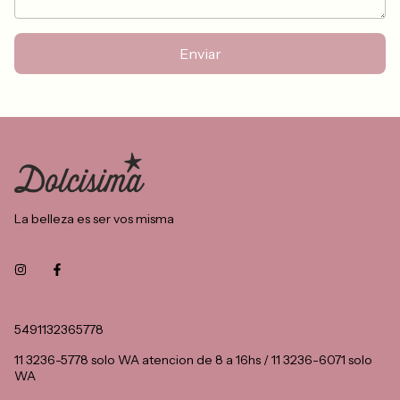
Enviar
La belleza es ser vos misma
5491132365778
11 3236-5778 solo WA atencion de 8 a 16hs / 11 3236-6071 solo
WA