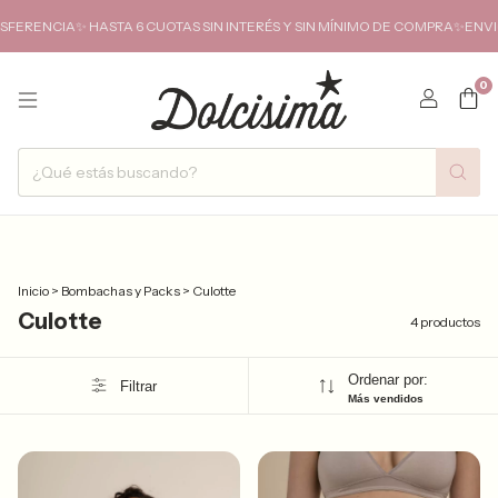
RENCIA✨ HASTA 6 CUOTAS SIN INTERÉS Y SIN MÍNIMO DE COMPRA✨ENVIOS 
0
Inicio
>
Bombachas y Packs
>
Culotte
Culotte
4 productos
Ordenar por:
Filtrar
Más vendidos