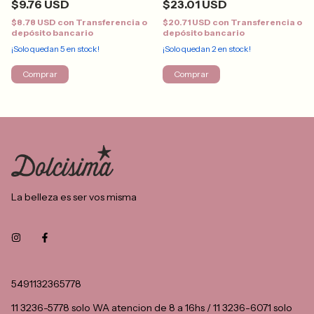
$9.76 USD
$23.01 USD
$8.78 USD
con
Transferencia o
$20.71 USD
con
Transferencia o
depósito bancario
depósito bancario
¡Solo quedan
5
en stock!
¡Solo quedan
2
en stock!
Comprar
Comprar
La belleza es ser vos misma
5491132365778
11 3236-5778 solo WA atencion de 8 a 16hs / 11 3236-6071 solo