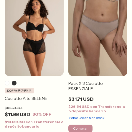
Pack X 3 Coulotte
ESSENZIALE
30OFF%💙🤍💙🇦🇷
Coulotte Alto SELENE
$31.71 USD
$28.54 USD
con
Transferencia
$16.97 USD
o depósito bancario
$11.88 USD
30
% OFF
¡Solo quedan
5
en stock!
$10.69 USD
con
Transferencia o
depósito bancario
Comprar