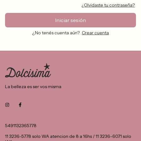
¿Olvidaste tu contraseña?
Iniciar sesión
¿No tenés cuenta aún?
Crear cuenta
La belleza es ser vos misma
5491132365778
11 3236-5778 solo WA atencion de 8 a 16hs / 11 3236-6071 solo