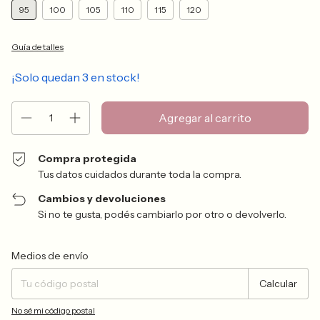
95
100
105
110
115
120
Guía de talles
¡Solo quedan
3
en stock!
Compra protegida
Tus datos cuidados durante toda la compra.
Cambios y devoluciones
Si no te gusta, podés cambiarlo por otro o devolverlo.
Entregas para el CP:
Cambiar CP
Medios de envío
Calcular
No sé mi código postal