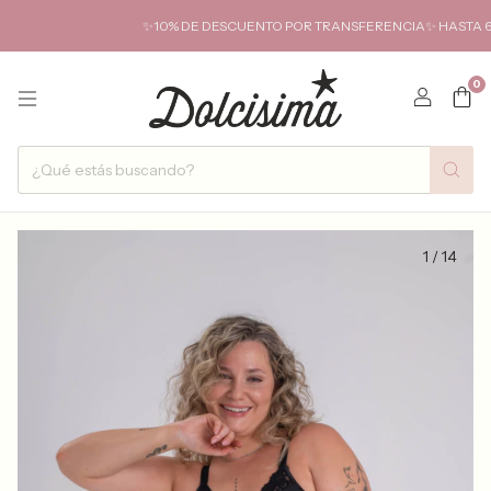
✨10% DE DESCUENTO POR TRANSFERENCIA✨ HASTA 6 CUOT
0
1
/
14