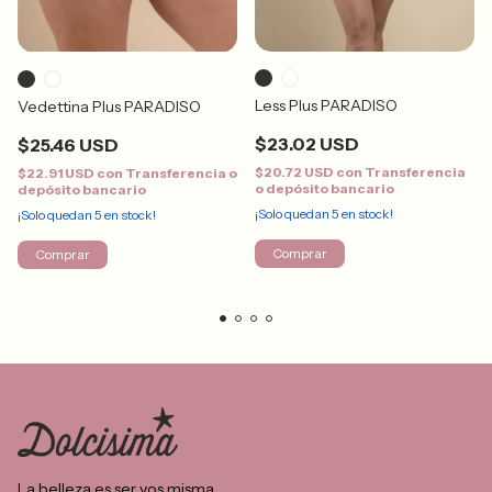
Less Plus PARADISO
Vedettina Plus PARADISO
$23.02 USD
$25.46 USD
$20.72 USD
con
Transferencia
$22.91 USD
con
Transferencia o
o depósito bancario
depósito bancario
¡Solo quedan
5
en stock!
¡Solo quedan
5
en stock!
Comprar
Comprar
La belleza es ser vos misma