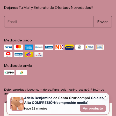
Dejanos Tu Mail y Enterate de Ofertas y Novedades!!
Medios de pago
Medios de envío
Defensa de las y los consumidores. Para reclamos
ingresá acá.
/
Botón de
arrepentimiento
Al navegar por este sitio
aceptás el uso de cookies
para agilizar tu
Copyright Dolcisima - 2026. Todos los derechos reservados.
experiencia de compra.
Entendido