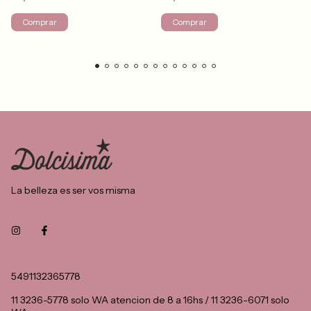
Comprar
Comprar
La belleza es ser vos misma
5491132365778
11 3236-5778 solo WA atencion de 8 a 16hs / 11 3236-6071 solo