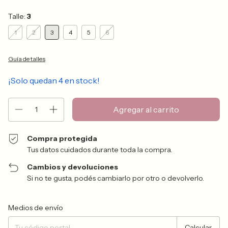
Talle:
3
1
2
3
4
5
6
Guía de talles
¡Solo quedan
4
en stock!
Compra protegida
Tus datos cuidados durante toda la compra.
Cambios y devoluciones
Si no te gusta, podés cambiarlo por otro o devolverlo.
Entregas para el CP:
Cambiar CP
Medios de envío
Calcular