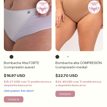
+1
Bombacha Alta FORTE
Bombacha alta COMPRESIÓN
(compresión suave)
(compresión media)
$16.97 USD
$22.70 USD
$15.27 USD
con
Transferencia o
$20.43 USD
con
Transferencia
depósito bancario
o depósito bancario
¡Solo quedan
4
en stock!
Comprar
Comprar