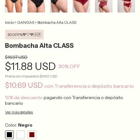
Inicio
>
GANGAS
>
Bombacha Alta CLASS
30OFF%💙🤍💙🇦🇷
Bombacha Alta CLASS
$16.97 USD
$11.88 USD
30
% OFF
Precio sin impuestos
$9.82 USD
$10.69 USD
con
Transferencia o depósito bancario
10% de descuento
pagando con Transferencia o depósito
bancario
Ver más detalles
Color:
Negro