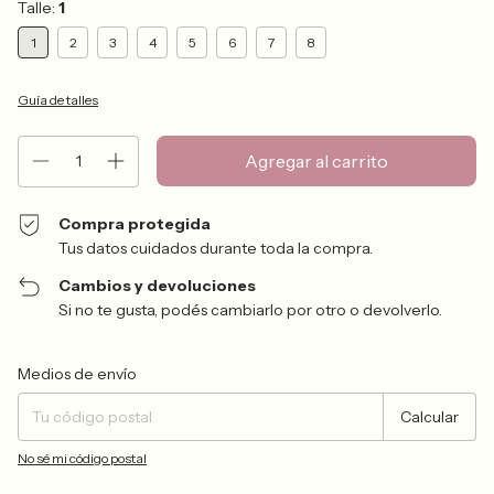
Talle:
1
1
2
3
4
5
6
7
8
Guía de talles
Compra protegida
Tus datos cuidados durante toda la compra.
Cambios y devoluciones
Si no te gusta, podés cambiarlo por otro o devolverlo.
Entregas para el CP:
Cambiar CP
Medios de envío
Calcular
No sé mi código postal