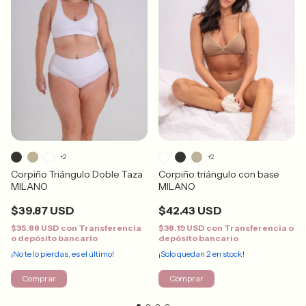
+2
+2
Corpiño Triángulo Doble Taza
Corpiño triángulo con base
MILANO
MILANO
$39.87 USD
$42.43 USD
$35.88 USD
con
Transferencia
$38.19 USD
con
Transferencia o
o depósito bancario
depósito bancario
¡No te lo pierdas, es el último!
¡Solo quedan
2
en stock!
Comprar
Comprar