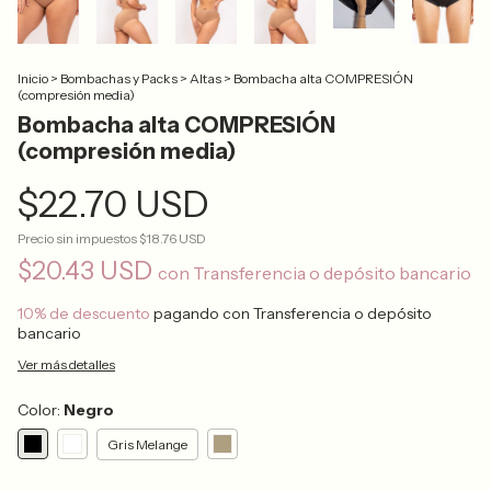
Inicio
>
Bombachas y Packs
>
Altas
>
Bombacha alta COMPRESIÓN
(compresión media)
Bombacha alta COMPRESIÓN
(compresión media)
$22.70 USD
Precio sin impuestos
$18.76 USD
$20.43 USD
con
Transferencia o depósito bancario
10% de descuento
pagando con Transferencia o depósito
bancario
Ver más detalles
Color:
Negro
Gris Melange