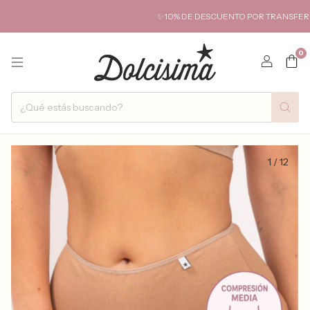
✨10% DE DESCUENTO POR TRANSFERENCIA✨ HA
0
1
/
12