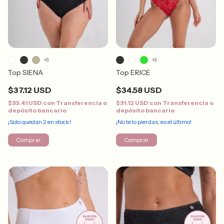
+3
+3
Top SIENA
Top ERICE
$37.12 USD
$34.58 USD
$33.41 USD
con
Transferencia o
$31.12 USD
con
Transferencia o
depósito bancario
depósito bancario
¡Solo quedan
2
en stock!
¡No te lo pierdas, es el último!
Comprar
Comprar