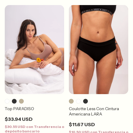
Top PARADISO
Coulotte Less Con Cintura
Americana LARA
$33.94 USD
$11.67 USD
$30.55 USD
con
Transferencia o
depósito bancario
$10.50 USD
con
Transferencia o