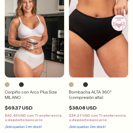
Corpiño con Arco Plus Size
Bombacha ALTA 360*
MILANO
(compresión alta)
$69.37 USD
$38.08 USD
$62.43 USD
con
Transferencia
$34.27 USD
con
Transferencia
o depósito bancario
o depósito bancario
¡Solo quedan
2
en stock!
¡Solo quedan
3
en stock!