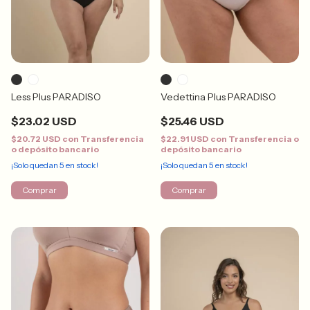
Less Plus PARADISO
Vedettina Plus PARADISO
$23.02 USD
$25.46 USD
$20.72 USD
con
Transferencia
$22.91 USD
con
Transferencia o
o depósito bancario
depósito bancario
¡Solo quedan
5
en stock!
¡Solo quedan
5
en stock!
Comprar
Comprar