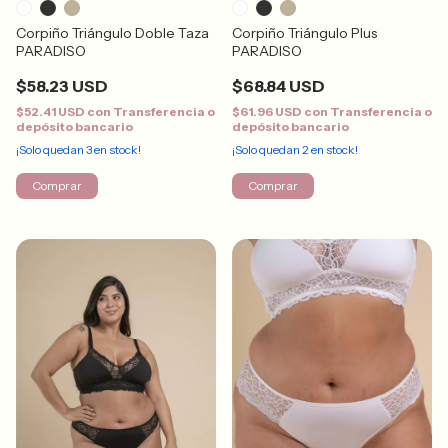
Corpiño Triángulo Doble Taza
Corpiño Triángulo Plus
PARADISO
PARADISO
$58.23 USD
$68.84 USD
$52.41 USD
con
Transferencia o
$61.96 USD
con
Transferencia o
depósito bancario
depósito bancario
¡Solo quedan
3
en stock!
¡Solo quedan
2
en stock!
Comprar
Comprar