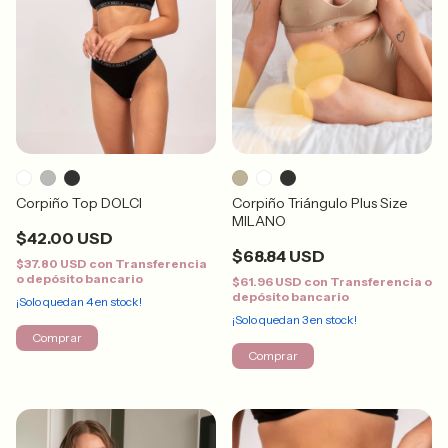
Corpiño Top DOLCI
Corpiño Triángulo Plus Size
MILANO
$42.00 USD
$68.84 USD
$37.80 USD
con
Transferencia
o depósito bancario
$61.96 USD
con
Transferencia o
depósito bancario
¡Solo quedan
4
en stock!
¡Solo quedan
3
en stock!
Comprar
Comprar