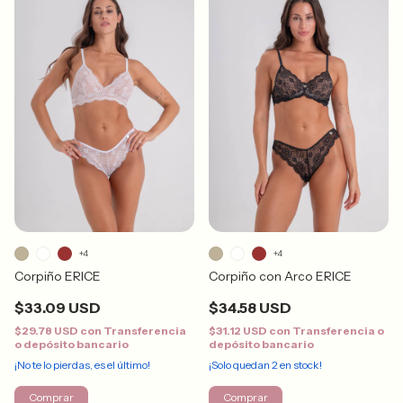
+4
+4
Corpiño ERICE
Corpiño con Arco ERICE
$33.09 USD
$34.58 USD
$29.78 USD
con
Transferencia
$31.12 USD
con
Transferencia o
o depósito bancario
depósito bancario
¡No te lo pierdas, es el último!
¡Solo quedan
2
en stock!
Comprar
Comprar