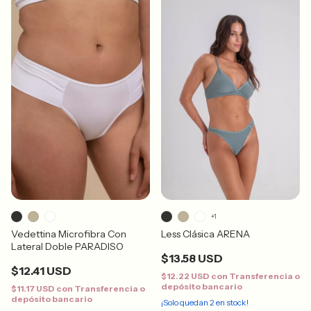
+1
Less Clásica ARENA
Vedettina Microfibra Con
Lateral Doble PARADISO
$13.58 USD
$12.41 USD
$12.22 USD
con
Transferencia o
depósito bancario
$11.17 USD
con
Transferencia o
depósito bancario
¡Solo quedan
2
en stock!