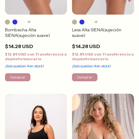
+3
+3
Bombacha Alta
Less Alta SIENA(sujeción
SIENA(sujeción suave)
suave)
$14.28 USD
$14.28 USD
$12.85 USD
con
Transferencia o
$12.85 USD
con
Transferencia o
depósito bancario
depósito bancario
¡Solo quedan
4
en stock!
¡Solo quedan
4
en stock!
Comprar
Comprar