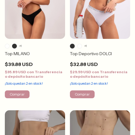
+1
+1
Top MILANO
Top Deportivo DOLCI
$39.88 USD
$32.88 USD
$35.89 USD
con
Transferencia
$29.59 USD
con
Transferencia
o depósito bancario
o depósito bancario
¡Solo quedan
2
en stock!
¡Solo quedan
2
en stock!
Comprar
Comprar