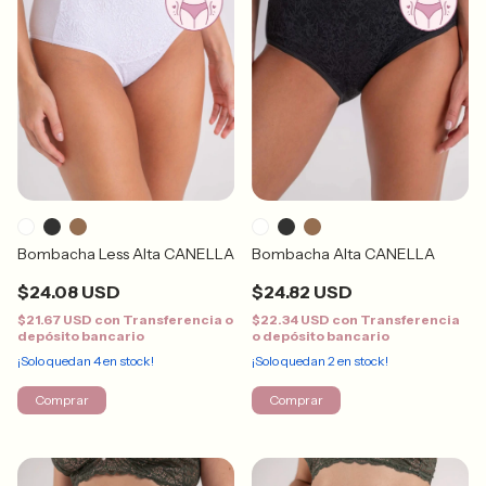
Bombacha Less Alta CANELLA
Bombacha Alta CANELLA
$24.08 USD
$24.82 USD
$21.67 USD
con
Transferencia o
$22.34 USD
con
Transferencia
depósito bancario
o depósito bancario
¡Solo quedan
4
en stock!
¡Solo quedan
2
en stock!
Comprar
Comprar