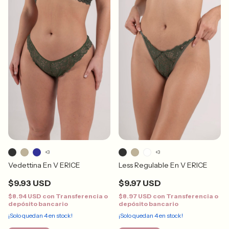
+3
+3
Vedettina En V ERICE
Less Regulable En V ERICE
$9.93 USD
$9.97 USD
$8.94 USD
con
Transferencia o
$8.97 USD
con
Transferencia o
depósito bancario
depósito bancario
¡Solo quedan
4
en stock!
¡Solo quedan
4
en stock!