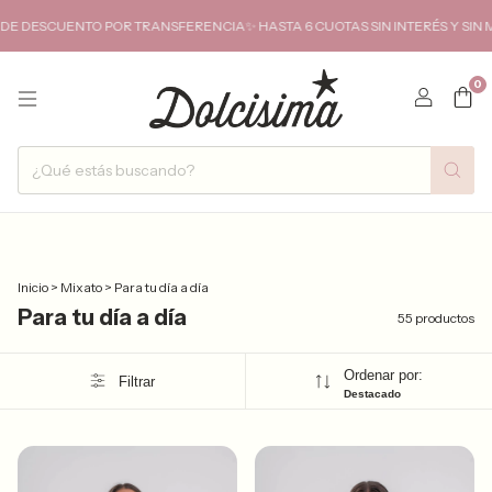
OR TRANSFERENCIA✨ HASTA 6 CUOTAS SIN INTERÉS Y SIN MÍNIMO DE COMP
0
Inicio
>
Mixato
>
Para tu día a día
Para tu día a día
55 productos
Ordenar por:
Filtrar
Destacado