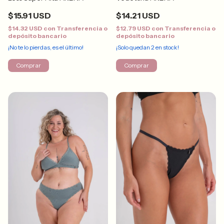
$15.91 USD
$14.21 USD
$14.32 USD
con
Transferencia o
$12.79 USD
con
Transferencia o
depósito bancario
depósito bancario
¡No te lo pierdas, es el último!
¡Solo quedan
2
en stock!
Comprar
Comprar