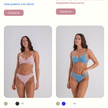
depósito bancario
¡Solo quedan
2
en stock!
Comprar
Comprar
+3
+3