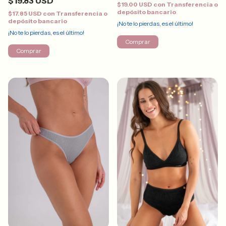
$19.83 USD
$19.00 USD
con
Transferencia o
depósito bancario
$17.85 USD
con
Transferencia o
depósito bancario
¡No te lo pierdas, es el último!
¡No te lo pierdas, es el último!
Comprar
Comprar