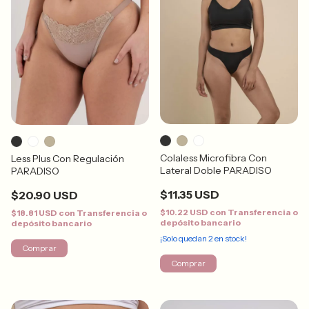
Colaless Microfibra Con
Less Plus Con Regulación
Lateral Doble PARADISO
PARADISO
$11.35 USD
$20.90 USD
$10.22 USD
con
Transferencia o
$18.81 USD
con
Transferencia o
depósito bancario
depósito bancario
¡Solo quedan
2
en stock!
Comprar
Comprar