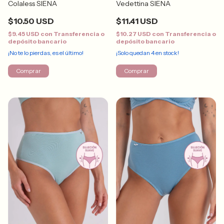
Colaless SIENA
Vedettina SIENA
$10.50 USD
$11.41 USD
$9.45 USD
con
Transferencia o
$10.27 USD
con
Transferencia o
depósito bancario
depósito bancario
¡No te lo pierdas, es el último!
¡Solo quedan
4
en stock!
Comprar
Comprar