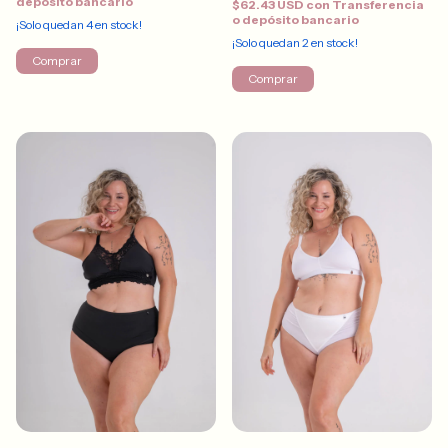
depósito bancario
$62.43 USD
con
Transferencia
o depósito bancario
¡Solo quedan
4
en stock!
¡Solo quedan
2
en stock!
Comprar
Comprar