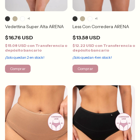
+1
+1
Less Con Corredera ARENA
Vedettina Super Alta ARENA
$13.58 USD
$16.76 USD
$12.22 USD
con
Transferencia o
$15.08 USD
con
Transferencia o
depósito bancario
depósito bancario
¡Solo quedan
4
en stock!
¡Solo quedan
2
en stock!
Comprar
Comprar