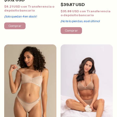
$39.87 USD
$8.21 USD
con
Transferencia o
depósito bancario
$35.88 USD
con
Transferencia
o depósito bancario
¡Solo quedan
4
en stock!
¡No te lo pierdas, es el último!
Comprar
Comprar