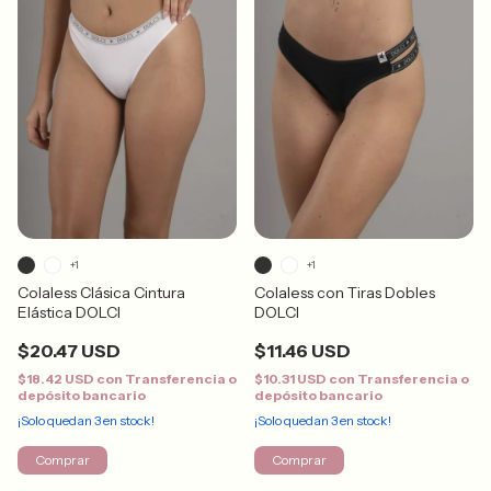
+1
+1
Colaless Clásica Cintura
Colaless con Tiras Dobles
Elástica DOLCI
DOLCI
$20.47 USD
$11.46 USD
$18.42 USD
con
Transferencia o
$10.31 USD
con
Transferencia o
depósito bancario
depósito bancario
¡Solo quedan
3
en stock!
¡Solo quedan
3
en stock!
Comprar
Comprar