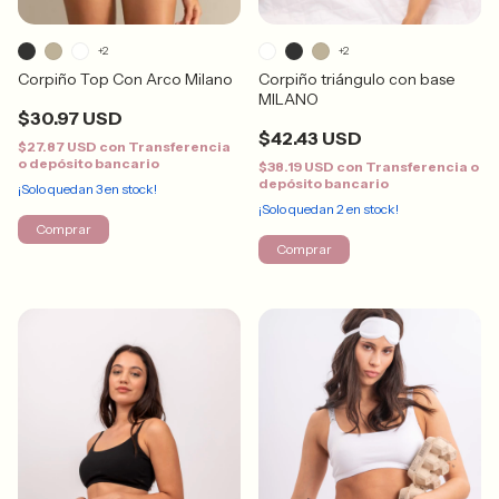
+2
+2
Corpiño Top Con Arco Milano
Corpiño triángulo con base
MILANO
$30.97 USD
$42.43 USD
$27.87 USD
con
Transferencia
o depósito bancario
$38.19 USD
con
Transferencia o
depósito bancario
¡Solo quedan
3
en stock!
¡Solo quedan
2
en stock!
Comprar
Comprar