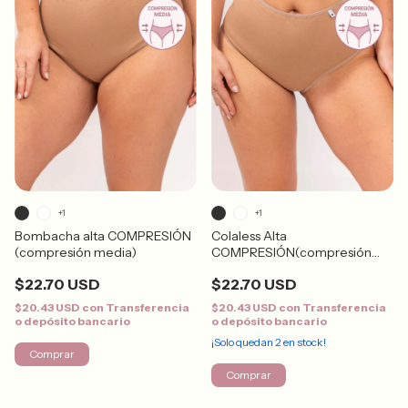
+1
+1
Bombacha alta COMPRESIÓN
Colaless Alta
(compresión media)
COMPRESIÓN(compresión
media)
$22.70 USD
$22.70 USD
$20.43 USD
con
Transferencia
$20.43 USD
con
Transferencia
o depósito bancario
o depósito bancario
¡Solo quedan
2
en stock!
Comprar
Comprar