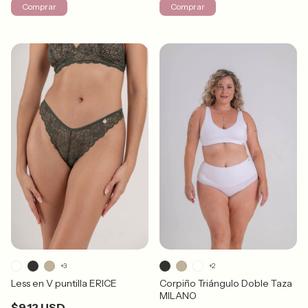
Comprar
Comprar
+3
+2
Less en V puntilla ERICE
Corpiño Triángulo Doble Taza
MILANO
$9.12 USD