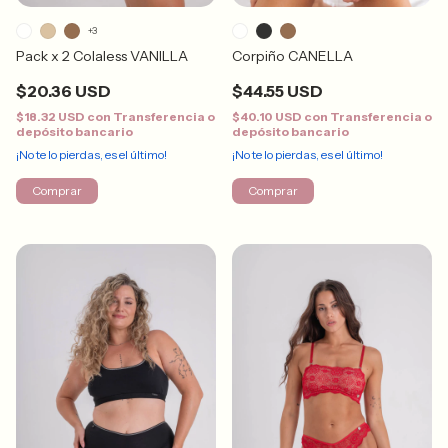
+3
Pack x 2 Colaless VANILLA
Corpiño CANELLA
$20.36 USD
$44.55 USD
$18.32 USD
con
Transferencia o
$40.10 USD
con
Transferencia o
depósito bancario
depósito bancario
¡No te lo pierdas, es el último!
¡No te lo pierdas, es el último!
Comprar
Comprar