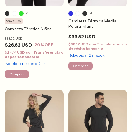
+1
+1
Camiseta Térmica Media
20%OFF 🥳
Polera Infantil
Camiseta Térmica Niños
$33.52 USD
$33.52 USD
$26.82 USD
$30.17 USD
con
Transferencia o
20
% OFF
depósito bancario
$24.14 USD
con
Transferencia o
¡Solo quedan
2
en stock!
depósito bancario
¡No te lo pierdas, es el último!
Comprar
Comprar