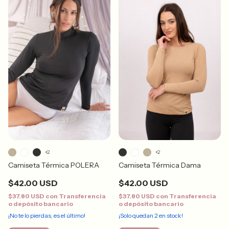
+2
+2
Camiseta Térmica Dama
Camiseta Térmica POLERA
$42.00 USD
$42.00 USD
$37.80 USD
con
Transferencia
$37.80 USD
con
Transferencia
o depósito bancario
o depósito bancario
¡Solo quedan
2
en stock!
¡No te lo pierdas, es el último!