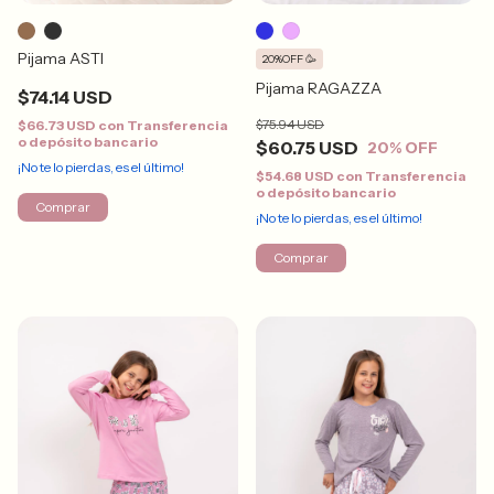
Pijama ASTI
20%OFF 🥳
Pijama RAGAZZA
$74.14 USD
$75.94 USD
$66.73 USD
con
Transferencia
o depósito bancario
$60.75 USD
20
% OFF
¡No te lo pierdas, es el último!
$54.68 USD
con
Transferencia
o depósito bancario
Comprar
¡No te lo pierdas, es el último!
Comprar