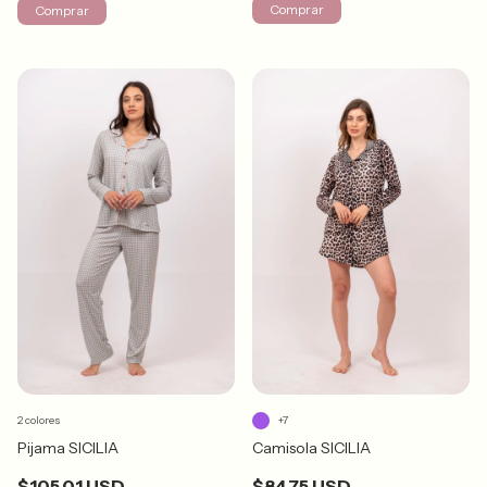
Comprar
Comprar
2 colores
+7
Pijama SICILIA
Camisola SICILIA
$105.01 USD
$84.75 USD