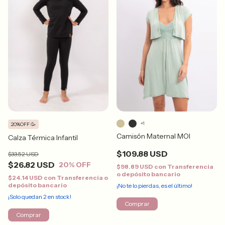
+1
20%OFF 🥳
Camisón Maternal MOI
Calza Térmica Infantil
$109.88 USD
$33.52 USD
$26.82 USD
20
% OFF
$98.89 USD
con
Transferencia
o depósito bancario
$24.14 USD
con
Transferencia o
depósito bancario
¡No te lo pierdas, es el último!
¡Solo quedan
2
en stock!
Comprar
Comprar