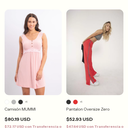
+1
+1
Pantalon Oversize Zero
Camisón MUMMI
$52.93 USD
$80.19 USD
$47.64 USD
con
Transferencia o
$72.17 USD
con
Transferencia o