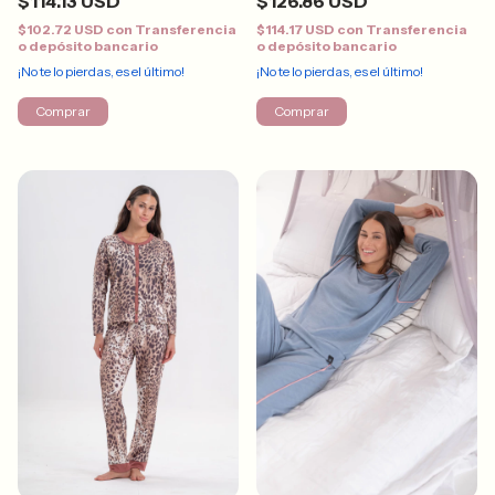
$126.86 USD
$114.13 USD
$114.17 USD
con
Transferencia
$102.72 USD
con
Transferencia
o depósito bancario
o depósito bancario
¡No te lo pierdas, es el último!
¡No te lo pierdas, es el último!
Comprar
Comprar