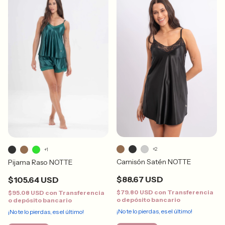
+2
+1
Camisón Satén NOTTE
Pijama Raso NOTTE
$88.67 USD
$105.64 USD
$79.80 USD
con
Transferencia
$95.08 USD
con
Transferencia
o depósito bancario
o depósito bancario
¡No te lo pierdas, es el último!
¡No te lo pierdas, es el último!