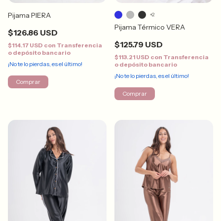
Pijama PIERA
+2
Pijama Térmico VERA
$126.86 USD
$125.79 USD
$114.17 USD
con
Transferencia
o depósito bancario
$113.21 USD
con
Transferencia
¡No te lo pierdas, es el último!
o depósito bancario
¡No te lo pierdas, es el último!
Comprar
Comprar