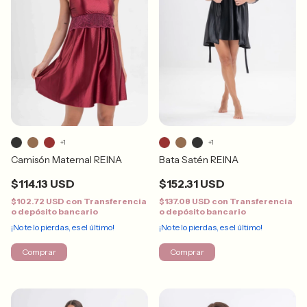
+1
+1
Camisón Maternal REINA
Bata Satén REINA
$114.13 USD
$152.31 USD
$102.72 USD
con
Transferencia
$137.08 USD
con
Transferencia
o depósito bancario
o depósito bancario
¡No te lo pierdas, es el último!
¡No te lo pierdas, es el último!
Comprar
Comprar