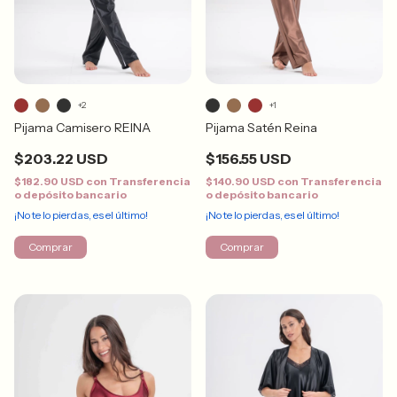
+2
+1
Pijama Camisero REINA
Pijama Satén Reina
$203.22 USD
$156.55 USD
$182.90 USD
con
Transferencia
$140.90 USD
con
Transferencia
o depósito bancario
o depósito bancario
¡No te lo pierdas, es el último!
¡No te lo pierdas, es el último!
Comprar
Comprar