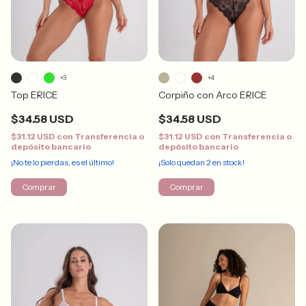
+3
+4
Top ERICE
Corpiño con Arco ERICE
$34.58 USD
$34.58 USD
$31.12 USD
con
Transferencia o
$31.12 USD
con
Transferencia o
depósito bancario
depósito bancario
¡No te lo pierdas, es el último!
¡Solo quedan
2
en stock!
Comprar
Comprar