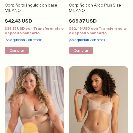
Corpiño triángulo con base
Corpiño con Arco Plus Size
MILANO
MILANO
$42.43 USD
$69.37 USD
$38.19 USD
con
Transferencia o
$62.43 USD
con
Transferencia
depósito bancario
o depósito bancario
¡Solo quedan
2
en stock!
¡Solo quedan
2
en stock!
Comprar
Comprar