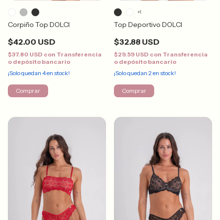
+1
Corpiño Top DOLCI
Top Deportivo DOLCI
$42.00 USD
$32.88 USD
$37.80 USD
con
Transferencia
$29.59 USD
con
Transferencia
o depósito bancario
o depósito bancario
¡Solo quedan
4
en stock!
¡Solo quedan
2
en stock!
Comprar
Comprar