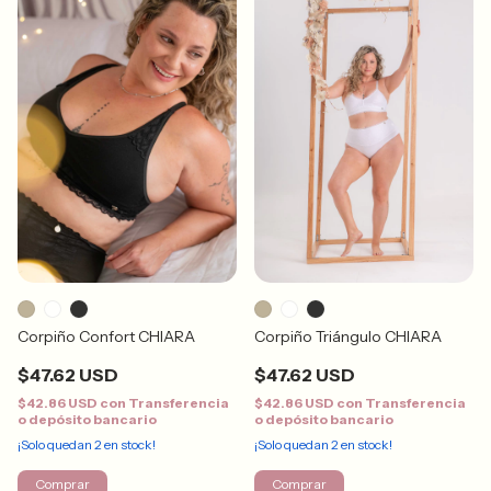
Corpiño Confort CHIARA
Corpiño Triángulo CHIARA
$47.62 USD
$47.62 USD
$42.86 USD
con
Transferencia
$42.86 USD
con
Transferencia
o depósito bancario
o depósito bancario
¡Solo quedan
2
en stock!
¡Solo quedan
2
en stock!
Comprar
Comprar