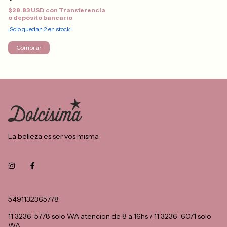
$28.83 USD
con
Transferencia
o depósito bancario
¡Solo quedan
2
en stock!
Comprar
La belleza es ser vos misma
5491132365778
11 3236-5778 solo WA atencion de 8 a 16hs / 11 3236-6071 solo
WA