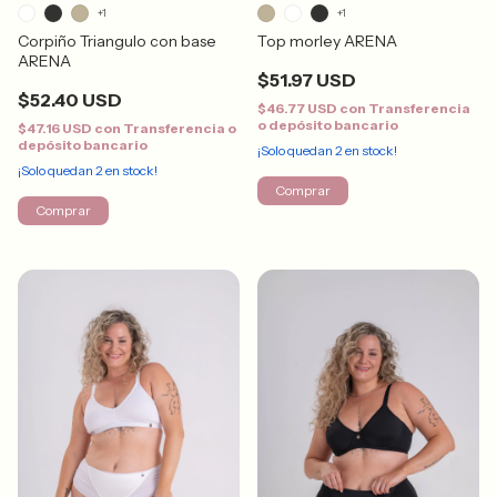
+1
+1
Corpiño Triangulo con base
Top morley ARENA
ARENA
$51.97 USD
$52.40 USD
$46.77 USD
con
Transferencia
o depósito bancario
$47.16 USD
con
Transferencia o
depósito bancario
¡Solo quedan
2
en stock!
¡Solo quedan
2
en stock!
Comprar
Comprar