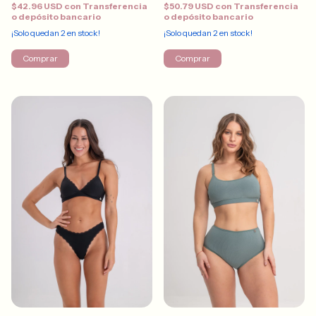
$42.96 USD
con
Transferencia
$50.79 USD
con
Transferencia
o depósito bancario
o depósito bancario
¡Solo quedan
2
en stock!
¡Solo quedan
2
en stock!
Comprar
Comprar