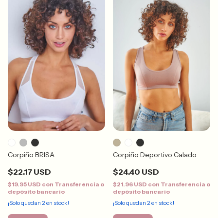
Corpiño BRISA
Corpiño Deportivo Calado
$22.17 USD
$24.40 USD
$19.95 USD
con
Transferencia o
$21.96 USD
con
Transferencia o
depósito bancario
depósito bancario
¡Solo quedan
2
en stock!
¡Solo quedan
2
en stock!