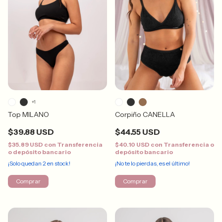
+1
Top MILANO
Corpiño CANELLA
$39.88 USD
$44.55 USD
$35.89 USD
con
Transferencia
$40.10 USD
con
Transferencia o
o depósito bancario
depósito bancario
¡Solo quedan
2
en stock!
¡No te lo pierdas, es el último!
Comprar
Comprar