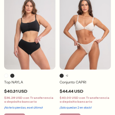
+2
Top NAYLA
Conjunto CAPRI
$40.31 USD
$44.44 USD
$36.28 USD
con
Transferencia
$40.00 USD
con
Transferencia
o depósito bancario
o depósito bancario
¡No te lo pierdas, es el último!
¡Solo quedan
2
en stock!