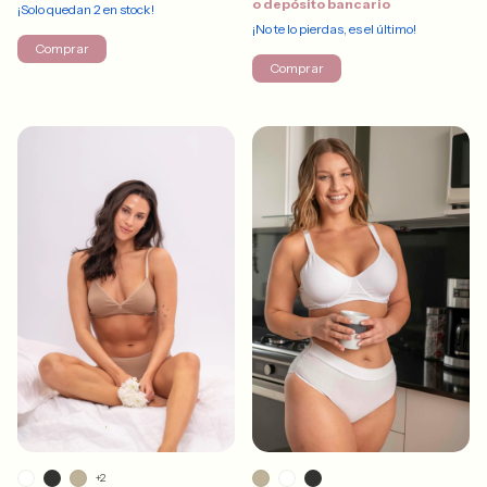
o depósito bancario
¡Solo quedan
2
en stock!
¡No te lo pierdas, es el último!
Comprar
Comprar
+2