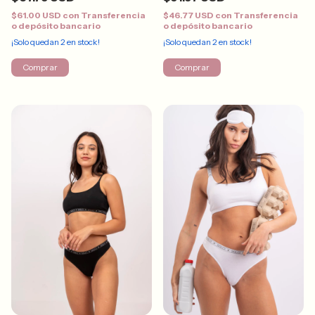
$61.00 USD
con
Transferencia
$46.77 USD
con
Transferencia
o depósito bancario
o depósito bancario
¡Solo quedan
2
en stock!
¡Solo quedan
2
en stock!
Comprar
Comprar