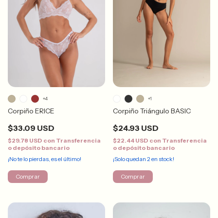
+4
+1
Corpiño ERICE
Corpiño Triángulo BASIC
$33.09 USD
$24.93 USD
$29.78 USD
con
Transferencia
$22.44 USD
con
Transferencia
o depósito bancario
o depósito bancario
¡No te lo pierdas, es el último!
¡Solo quedan
2
en stock!
Comprar
Comprar