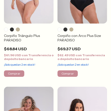
Corpiño Triángulo Plus
Corpiño con Arco Plus Size
PARADISO
PARADISO
$68.84 USD
$69.37 USD
$61.96 USD
con
Transferencia o
$62.43 USD
con
Transferencia
depósito bancario
o depósito bancario
¡Solo quedan
2
en stock!
¡Solo quedan
2
en stock!
Comprar
Comprar