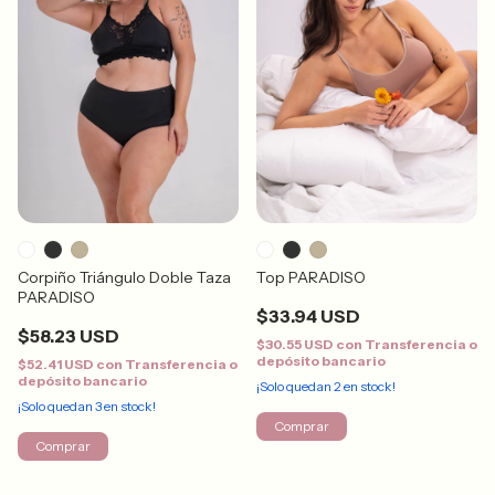
Corpiño Triángulo Doble Taza
Top PARADISO
PARADISO
$33.94 USD
$58.23 USD
$30.55 USD
con
Transferencia o
depósito bancario
$52.41 USD
con
Transferencia o
depósito bancario
¡Solo quedan
2
en stock!
¡Solo quedan
3
en stock!
Comprar
Comprar