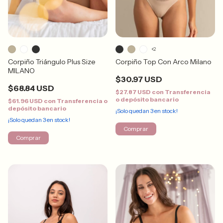
+2
Corpiño Triángulo Plus Size
Corpiño Top Con Arco Milano
MILANO
$30.97 USD
$68.84 USD
$27.87 USD
con
Transferencia
o depósito bancario
$61.96 USD
con
Transferencia o
depósito bancario
¡Solo quedan
3
en stock!
¡Solo quedan
3
en stock!
Comprar
Comprar