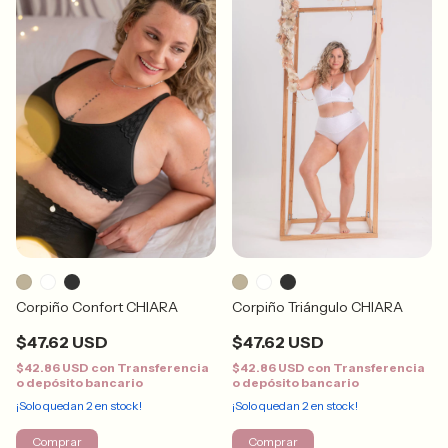
Corpiño Confort CHIARA
Corpiño Triángulo CHIARA
$47.62 USD
$47.62 USD
$42.86 USD
con
Transferencia
$42.86 USD
con
Transferencia
o depósito bancario
o depósito bancario
¡Solo quedan
2
en stock!
¡Solo quedan
2
en stock!
Comprar
Comprar