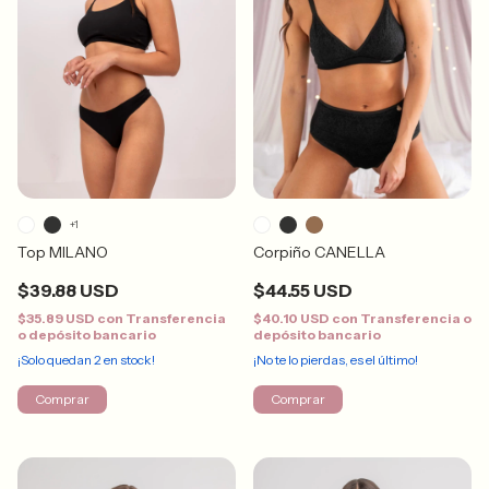
+1
Top MILANO
Corpiño CANELLA
$39.88 USD
$44.55 USD
$35.89 USD
con
Transferencia
$40.10 USD
con
Transferencia o
o depósito bancario
depósito bancario
¡Solo quedan
2
en stock!
¡No te lo pierdas, es el último!
Comprar
Comprar