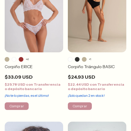
+4
+1
Corpiño ERICE
Corpiño Triángulo BASIC
$33.09 USD
$24.93 USD
$29.78 USD
con
Transferencia
$22.44 USD
con
Transferencia
o depósito bancario
o depósito bancario
¡No te lo pierdas, es el último!
¡Solo quedan
2
en stock!
Comprar
Comprar