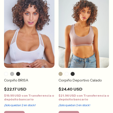
Corpiño BRISA
Corpiño Deportivo Calado
$22.17 USD
$24.40 USD
$19.95 USD
con
Transferencia o
$21.96 USD
con
Transferencia o
depósito bancario
depósito bancario
¡Solo quedan
2
en stock!
¡Solo quedan
2
en stock!