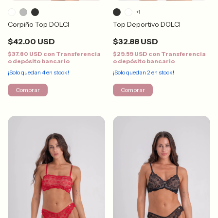
+1
Corpiño Top DOLCI
Top Deportivo DOLCI
$42.00 USD
$32.88 USD
$37.80 USD
con
Transferencia
$29.59 USD
con
Transferencia
o depósito bancario
o depósito bancario
¡Solo quedan
4
en stock!
¡Solo quedan
2
en stock!
Comprar
Comprar