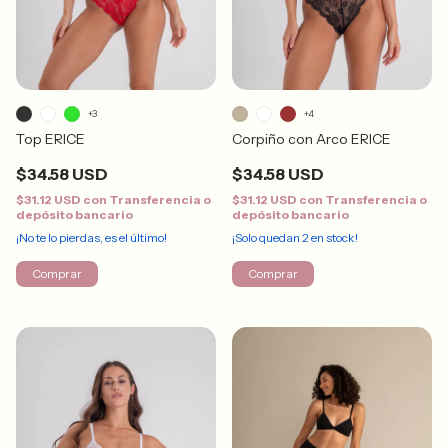
+3
+4
Top ERICE
Corpiño con Arco ERICE
$34.58 USD
$34.58 USD
$31.12 USD
con
Transferencia o
$31.12 USD
con
Transferencia o
depósito bancario
depósito bancario
¡No te lo pierdas, es el último!
¡Solo quedan
2
en stock!
Comprar
Comprar