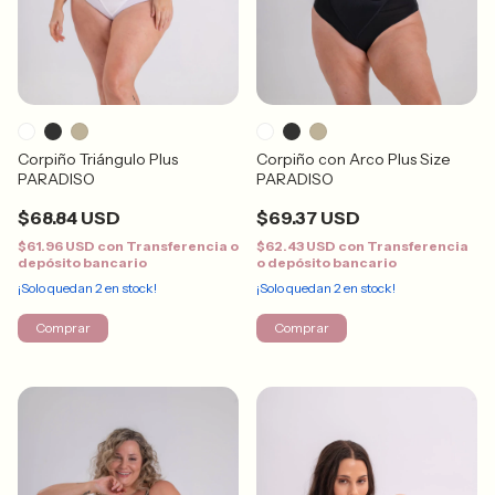
Corpiño Triángulo Plus
Corpiño con Arco Plus Size
PARADISO
PARADISO
$68.84 USD
$69.37 USD
$61.96 USD
con
Transferencia o
$62.43 USD
con
Transferencia
depósito bancario
o depósito bancario
¡Solo quedan
2
en stock!
¡Solo quedan
2
en stock!
Comprar
Comprar