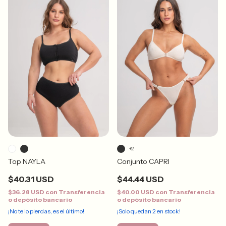
+2
Top NAYLA
Conjunto CAPRI
$40.31 USD
$44.44 USD
$36.28 USD
con
Transferencia
$40.00 USD
con
Transferencia
o depósito bancario
o depósito bancario
¡No te lo pierdas, es el último!
¡Solo quedan
2
en stock!