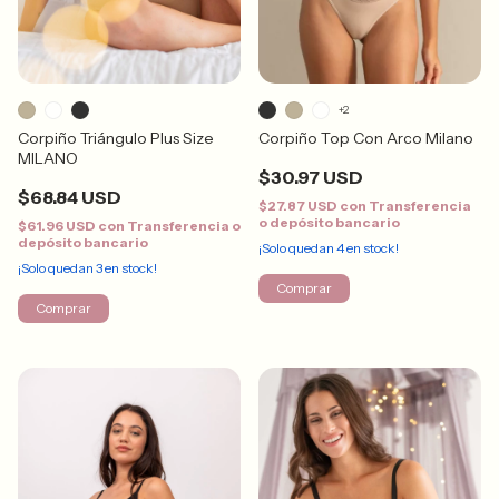
+2
Corpiño Triángulo Plus Size
Corpiño Top Con Arco Milano
MILANO
$30.97 USD
$68.84 USD
$27.87 USD
con
Transferencia
o depósito bancario
$61.96 USD
con
Transferencia o
depósito bancario
¡Solo quedan
4
en stock!
¡Solo quedan
3
en stock!
Comprar
Comprar