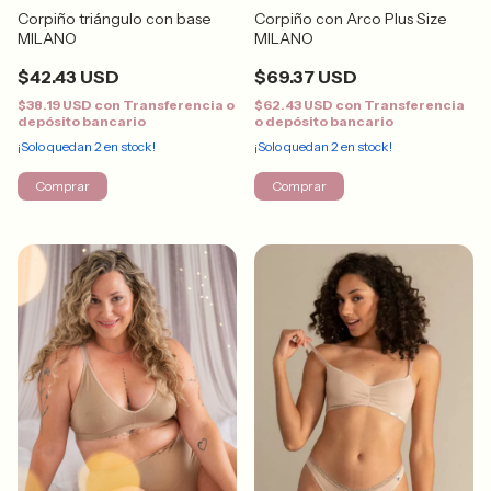
Corpiño triángulo con base
Corpiño con Arco Plus Size
MILANO
MILANO
$42.43 USD
$69.37 USD
$38.19 USD
con
Transferencia o
$62.43 USD
con
Transferencia
depósito bancario
o depósito bancario
¡Solo quedan
2
en stock!
¡Solo quedan
2
en stock!
Comprar
Comprar