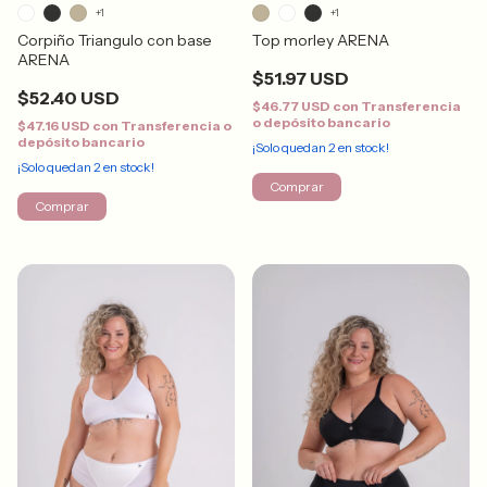
+1
+1
Corpiño Triangulo con base
Top morley ARENA
ARENA
$51.97 USD
$52.40 USD
$46.77 USD
con
Transferencia
o depósito bancario
$47.16 USD
con
Transferencia o
depósito bancario
¡Solo quedan
2
en stock!
¡Solo quedan
2
en stock!
Comprar
Comprar