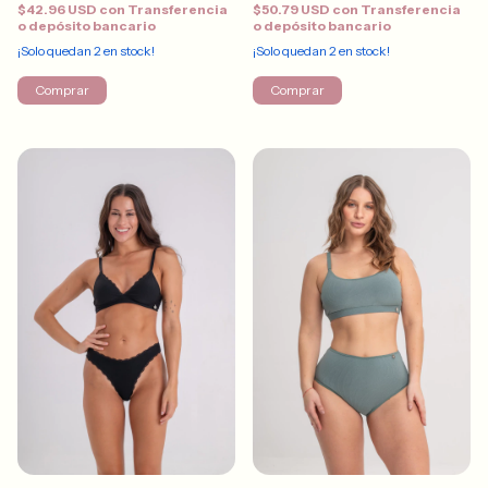
$42.96 USD
con
Transferencia
$50.79 USD
con
Transferencia
o depósito bancario
o depósito bancario
¡Solo quedan
2
en stock!
¡Solo quedan
2
en stock!
Comprar
Comprar