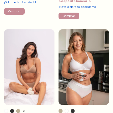
o depósito bancario
¡Solo quedan
2
en stock!
¡No te lo pierdas, es el último!
Comprar
Comprar
+2