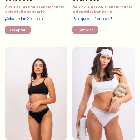
$61.00 USD
con
Transferencia
$46.77 USD
con
Transferencia
o depósito bancario
o depósito bancario
¡Solo quedan
2
en stock!
¡Solo quedan
2
en stock!
Comprar
Comprar