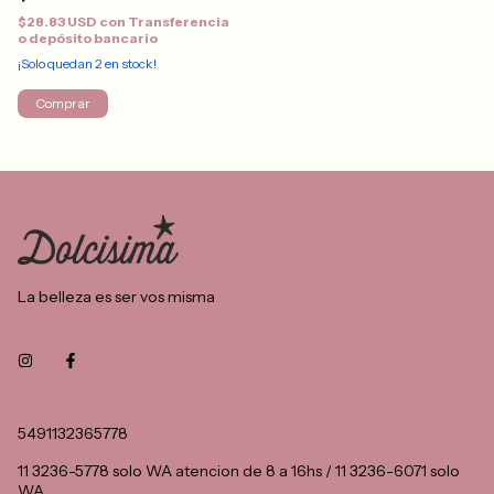
$28.83 USD
con
Transferencia
o depósito bancario
¡Solo quedan
2
en stock!
Comprar
La belleza es ser vos misma
5491132365778
11 3236-5778 solo WA atencion de 8 a 16hs / 11 3236-6071 solo
WA