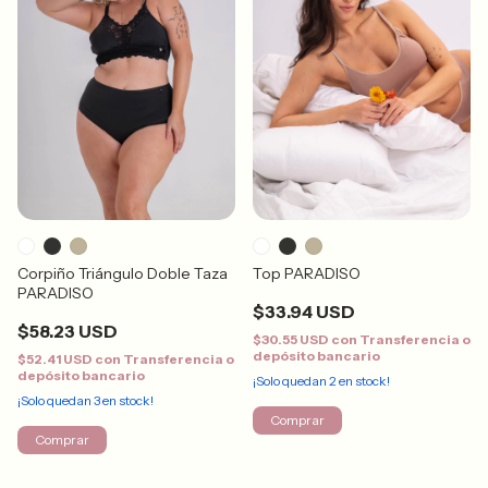
Corpiño Triángulo Doble Taza
Top PARADISO
PARADISO
$33.94 USD
$58.23 USD
$30.55 USD
con
Transferencia o
depósito bancario
$52.41 USD
con
Transferencia o
depósito bancario
¡Solo quedan
2
en stock!
¡Solo quedan
3
en stock!
Comprar
Comprar