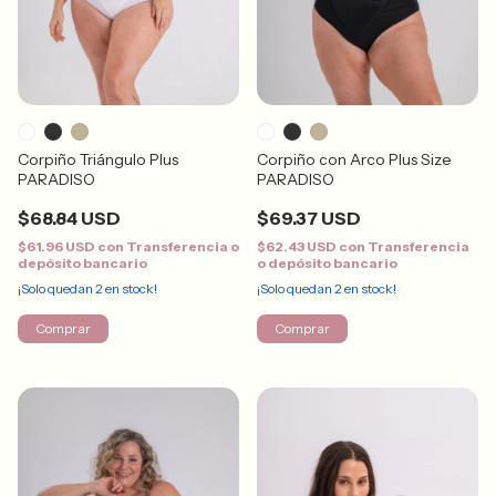
Corpiño Triángulo Plus
Corpiño con Arco Plus Size
PARADISO
PARADISO
$68.84 USD
$69.37 USD
$61.96 USD
con
Transferencia o
$62.43 USD
con
Transferencia
depósito bancario
o depósito bancario
¡Solo quedan
2
en stock!
¡Solo quedan
2
en stock!
Comprar
Comprar