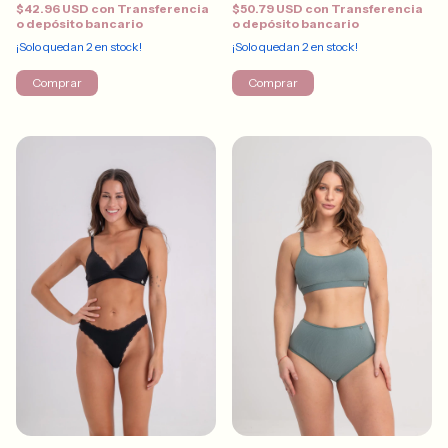
$42.96 USD
con
Transferencia
$50.79 USD
con
Transferencia
o depósito bancario
o depósito bancario
¡Solo quedan
2
en stock!
¡Solo quedan
2
en stock!
Comprar
Comprar