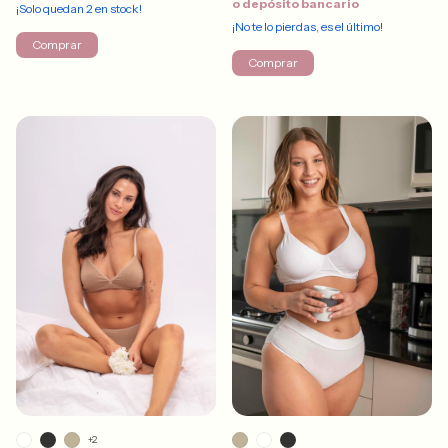
o depósito bancario
¡Solo quedan
2
en stock!
¡No te lo pierdas, es el último!
Comprar
Comprar
+2