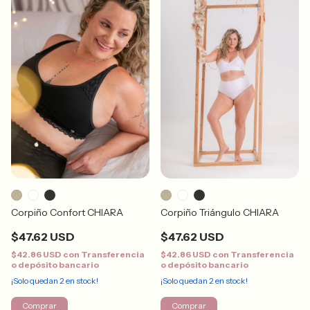
Corpiño Confort CHIARA
Corpiño Triángulo CHIARA
$47.62 USD
$47.62 USD
$42.86 USD
con
Transferencia
$42.86 USD
con
Transferencia
o depósito bancario
o depósito bancario
¡Solo quedan
2
en stock!
¡Solo quedan
2
en stock!
Comprar
Comprar