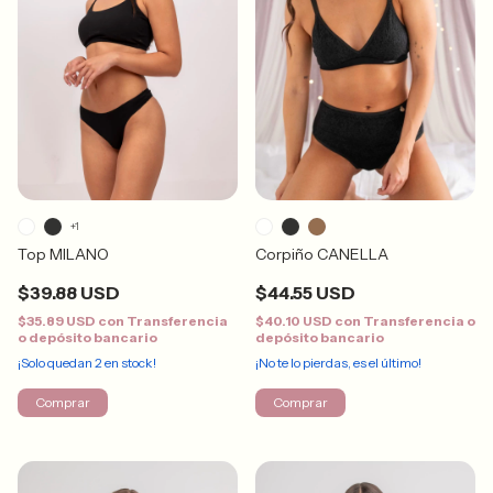
+1
Top MILANO
Corpiño CANELLA
$39.88 USD
$44.55 USD
$35.89 USD
con
Transferencia
$40.10 USD
con
Transferencia o
o depósito bancario
depósito bancario
¡Solo quedan
2
en stock!
¡No te lo pierdas, es el último!
Comprar
Comprar