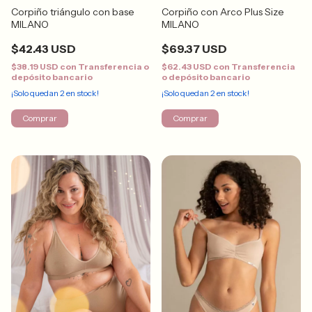
Corpiño triángulo con base
Corpiño con Arco Plus Size
MILANO
MILANO
$42.43 USD
$69.37 USD
$38.19 USD
con
Transferencia o
$62.43 USD
con
Transferencia
depósito bancario
o depósito bancario
¡Solo quedan
2
en stock!
¡Solo quedan
2
en stock!
Comprar
Comprar