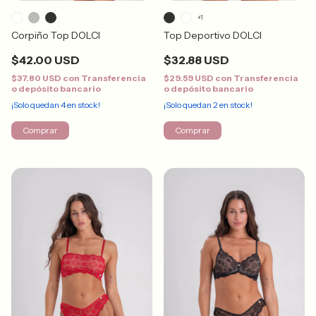
+1
Corpiño Top DOLCI
Top Deportivo DOLCI
$42.00 USD
$32.88 USD
$37.80 USD
con
Transferencia
$29.59 USD
con
Transferencia
o depósito bancario
o depósito bancario
¡Solo quedan
4
en stock!
¡Solo quedan
2
en stock!
Comprar
Comprar