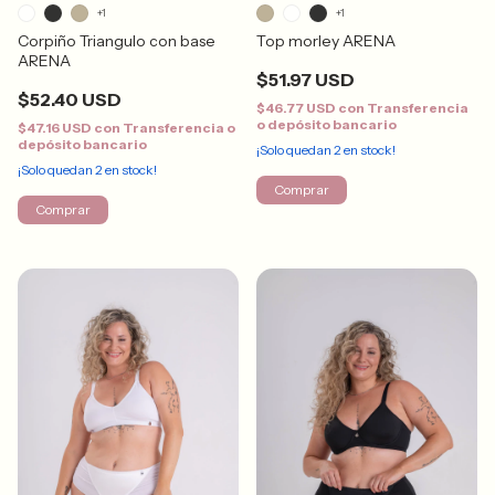
+1
+1
Corpiño Triangulo con base
Top morley ARENA
ARENA
$51.97 USD
$52.40 USD
$46.77 USD
con
Transferencia
o depósito bancario
$47.16 USD
con
Transferencia o
depósito bancario
¡Solo quedan
2
en stock!
¡Solo quedan
2
en stock!
Comprar
Comprar