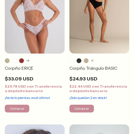
+4
+1
Corpiño ERICE
Corpiño Triángulo BASIC
$33.09 USD
$24.93 USD
$29.78 USD
con
Transferencia
$22.44 USD
con
Transferencia
o depósito bancario
o depósito bancario
¡No te lo pierdas, es el último!
¡Solo quedan
2
en stock!
Comprar
Comprar