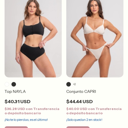
+2
Top NAYLA
Conjunto CAPRI
$40.31 USD
$44.44 USD
$36.28 USD
con
Transferencia
$40.00 USD
con
Transferencia
o depósito bancario
o depósito bancario
¡No te lo pierdas, es el último!
¡Solo quedan
2
en stock!