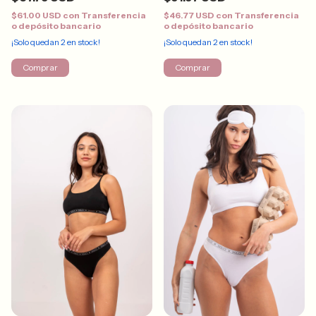
$61.00 USD
con
Transferencia
$46.77 USD
con
Transferencia
o depósito bancario
o depósito bancario
¡Solo quedan
2
en stock!
¡Solo quedan
2
en stock!
Comprar
Comprar