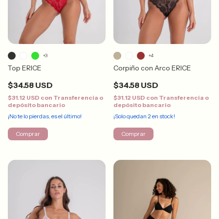
+3
+4
Top ERICE
Corpiño con Arco ERICE
$34.58 USD
$34.58 USD
$31.12 USD
con
Transferencia o
$31.12 USD
con
Transferencia o
depósito bancario
depósito bancario
¡No te lo pierdas, es el último!
¡Solo quedan
2
en stock!
Comprar
Comprar