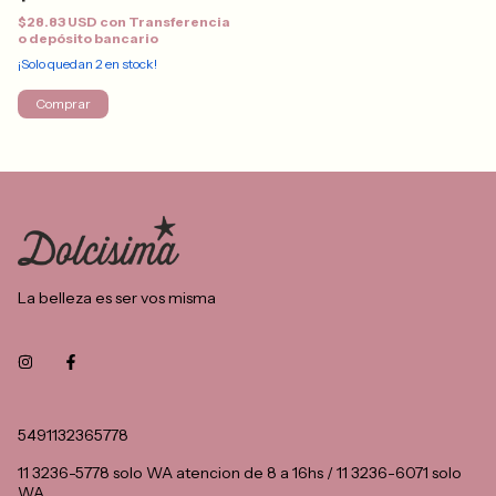
$28.83 USD
con
Transferencia
o depósito bancario
¡Solo quedan
2
en stock!
Comprar
La belleza es ser vos misma
5491132365778
11 3236-5778 solo WA atencion de 8 a 16hs / 11 3236-6071 solo
WA