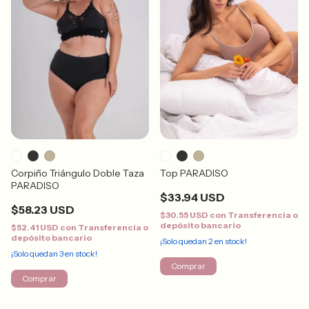
Corpiño Triángulo Doble Taza
Top PARADISO
PARADISO
$33.94 USD
$58.23 USD
$30.55 USD
con
Transferencia o
depósito bancario
$52.41 USD
con
Transferencia o
depósito bancario
¡Solo quedan
2
en stock!
¡Solo quedan
3
en stock!
Comprar
Comprar