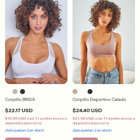
Corpiño BRISA
Corpiño Deportivo Calado
$22.17 USD
$24.40 USD
$19.95 USD
con
Transferencia o
$21.96 USD
con
Transferencia o
depósito bancario
depósito bancario
¡Solo quedan
2
en stock!
¡Solo quedan
2
en stock!