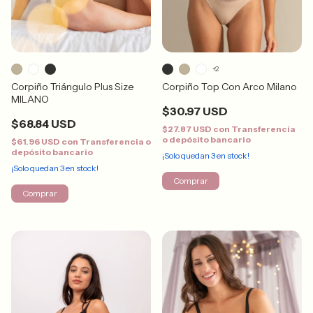
+2
Corpiño Triángulo Plus Size
Corpiño Top Con Arco Milano
MILANO
$30.97 USD
$68.84 USD
$27.87 USD
con
Transferencia
o depósito bancario
$61.96 USD
con
Transferencia o
depósito bancario
¡Solo quedan
3
en stock!
¡Solo quedan
3
en stock!
Comprar
Comprar