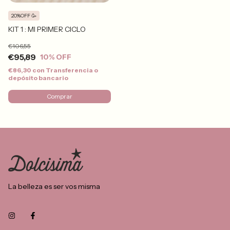
20%OFF 🥳
KIT 1 : MI PRIMER CICLO
€106,55
€95,89
10
% OFF
€86,30
con
Transferencia o
depósito bancario
Comprar
La belleza es ser vos misma