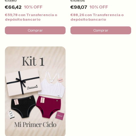
€73,80
€108,96
€66,42
€98,07
10
% OFF
10
% OFF
€59,78
con
Transferencia o
€88,26
con
Transferencia o
depósito bancario
depósito bancario
Comprar
Comprar