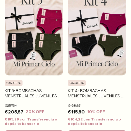
20%OFF 🥳
20%OFF 🥳
KIT 5: BOMBACHAS
KIT 4 : BOMBACHAS
MENSTRUALES JUVENILES X
MENSTRUALES JUVENILES X
6
3
€257,34
€128,67
€205,87
€115,80
20
% OFF
10
% OFF
€185,28
con
Transferencia o
€104,22
con
Transferencia o
depósito bancario
depósito bancario