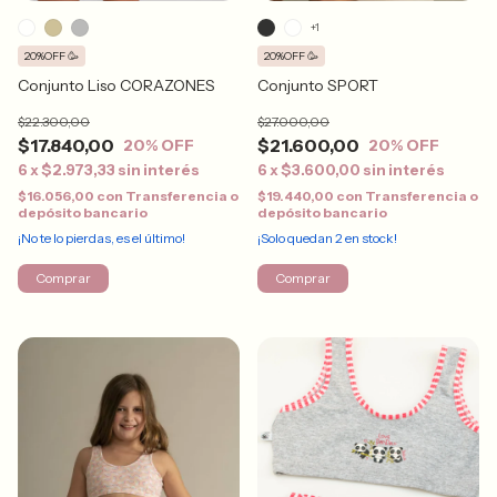
+1
20%OFF 🥳
20%OFF 🥳
Conjunto SPORT
Conjunto Liso CORAZONES
$27.000,00
$22.300,00
$21.600,00
$17.840,00
20
% OFF
20
% OFF
6
x
$3.600,00
sin interés
6
x
$2.973,33
sin interés
$19.440,00
con
Transferencia o
$16.056,00
con
Transferencia o
depósito bancario
depósito bancario
¡Solo quedan
2
en stock!
¡No te lo pierdas, es el último!
Comprar
Comprar