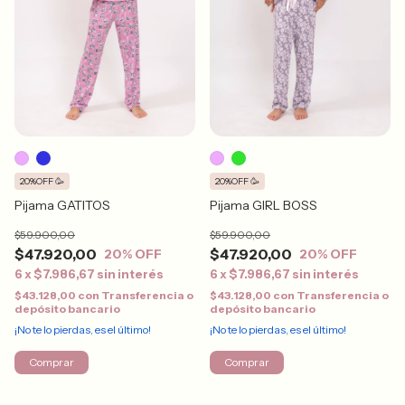
20%OFF 🥳
20%OFF 🥳
Pijama GATITOS
Pijama GIRL BOSS
$59.900,00
$59.900,00
$47.920,00
$47.920,00
20
% OFF
20
% OFF
6
x
$7.986,67
sin interés
6
x
$7.986,67
sin interés
$43.128,00
con
Transferencia o
$43.128,00
con
Transferencia o
depósito bancario
depósito bancario
¡No te lo pierdas, es el último!
¡No te lo pierdas, es el último!
Comprar
Comprar