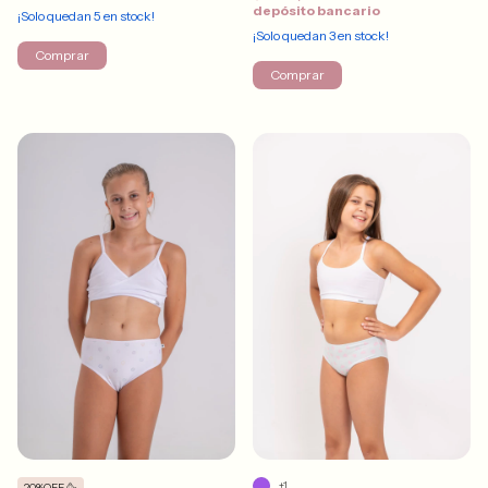
depósito bancario
¡Solo quedan
5
en stock!
¡Solo quedan
3
en stock!
Comprar
Comprar
+1
20%OFF 🥳