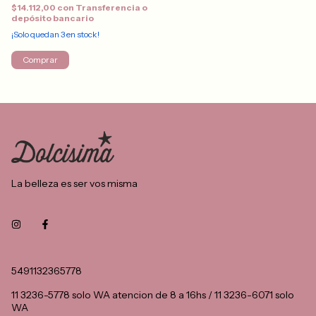
$14.112,00
con
Transferencia o
depósito bancario
¡Solo quedan
3
en stock!
Comprar
La belleza es ser vos misma
5491132365778
11 3236-5778 solo WA atencion de 8 a 16hs / 11 3236-6071 solo
WA