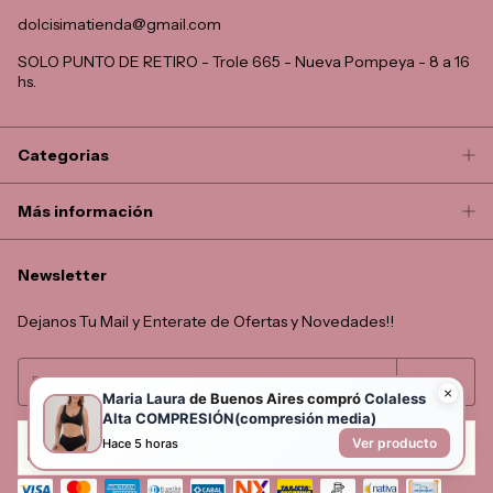
dolcisimatienda@gmail.com
SOLO PUNTO DE RETIRO - Trole 665 - Nueva Pompeya - 8 a 16
hs.
Categorias
Más información
Newsletter
Dejanos Tu Mail y Enterate de Ofertas y Novedades!!
Al navegar por este sitio
aceptás el uso de cookies
para agilizar tu
experiencia de compra.
Entendido
Medios de pago