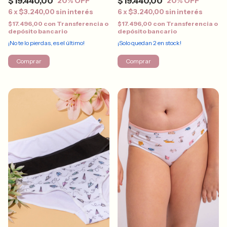
$19.440,00
$19.440,00
20
% OFF
20
% OFF
6
x
$3.240,00
sin interés
6
x
$3.240,00
sin interés
$17.496,00
con
Transferencia o
$17.496,00
con
Transferencia o
depósito bancario
depósito bancario
¡No te lo pierdas, es el último!
¡Solo quedan
2
en stock!
Comprar
Comprar