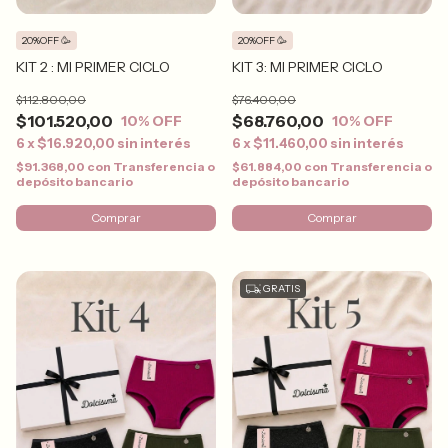
20%OFF 🥳
20%OFF 🥳
KIT 2 : MI PRIMER CICLO
KIT 3: MI PRIMER CICLO
$112.800,00
$76.400,00
$101.520,00
$68.760,00
10
% OFF
10
% OFF
6
x
$16.920,00
sin interés
6
x
$11.460,00
sin interés
$91.368,00
con
Transferencia o
$61.884,00
con
Transferencia o
depósito bancario
depósito bancario
Comprar
Comprar
GRATIS