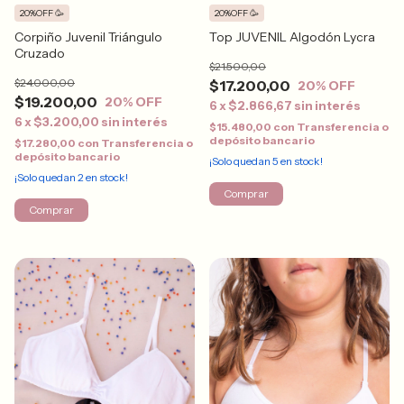
20%OFF 🥳
20%OFF 🥳
Corpiño Juvenil Triángulo
Top JUVENIL Algodón Lycra
Cruzado
$21.500,00
$24.000,00
$17.200,00
20
% OFF
$19.200,00
20
% OFF
6
x
$2.866,67
sin interés
6
x
$3.200,00
sin interés
$15.480,00
con
Transferencia o
depósito bancario
$17.280,00
con
Transferencia o
depósito bancario
¡Solo quedan
5
en stock!
¡Solo quedan
2
en stock!
Comprar
Comprar