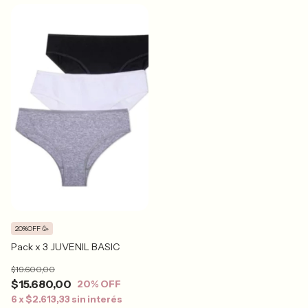
20%OFF 🥳
Pack x 3 JUVENIL BASIC
$19.600,00
$15.680,00
20
% OFF
6
x
$2.613,33
sin interés