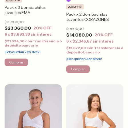
Pack x 3 bombachitas
20%OFF 🥳
juveniles EMA
Pack x 2 Bombachitas
Juveniles CORAZONES
$29.200,00
$23.360,00
20
% OFF
$17.600,00
6
x
$3.893,33
sin interés
$14.080,00
20
% OFF
$21.024,00
con
Transferencia o
6
x
$2.346,67
sin interés
depósito bancario
$12.672,00
con
Transferencia o
¡Solo quedan
2
en stock!
depósito bancario
¡Solo quedan
3
en stock!
Comprar
Comprar