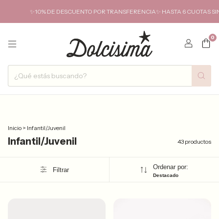
 DESCUENTO POR TRANSFERENCIA✨ HASTA 6 CUOTAS SIN INTERÉS Y SIN MÍ
0
Inicio
>
Infantil/Juvenil
Infantil/Juvenil
43 productos
Ordenar por:
Filtrar
Destacado