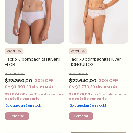
20%OFF 🥳
20%OFF 🥳
Pack x 3 bombachitas juvenil
Pack x3 bombachitas juvenil
FLOR
HONGUITOS
$29.200,00
$28.300,00
$23.360,00
$22.640,00
20
% OFF
20
% OFF
6
x
$3.893,33
sin interés
6
x
$3.773,33
sin interés
$21.024,00
con
Transferencia o
$20.376,00
con
Transferencia
depósito bancario
o depósito bancario
¡Solo quedan
2
en stock!
¡Solo quedan
3
en stock!
Comprar
Comprar