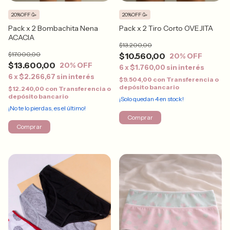
20%OFF 🥳
20%OFF 🥳
Pack x 2 Bombachita Nena
Pack x 2 Tiro Corto OVEJITA
ACACIA
$13.200,00
$17.000,00
$10.560,00
20
% OFF
$13.600,00
20
% OFF
6
x
$1.760,00
sin interés
6
x
$2.266,67
sin interés
$9.504,00
con
Transferencia o
depósito bancario
$12.240,00
con
Transferencia o
depósito bancario
¡Solo quedan
4
en stock!
¡No te lo pierdas, es el último!
Comprar
Comprar