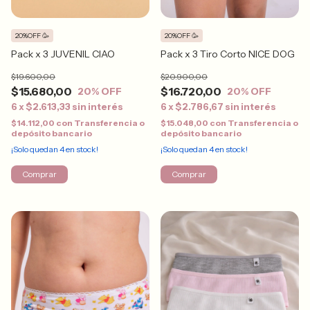
20%OFF 🥳
20%OFF 🥳
Pack x 3 JUVENIL CIAO
Pack x 3 Tiro Corto NICE DOG
$19.600,00
$20.900,00
$15.680,00
$16.720,00
20
% OFF
20
% OFF
6
x
$2.613,33
sin interés
6
x
$2.786,67
sin interés
$14.112,00
con
Transferencia o
$15.048,00
con
Transferencia o
depósito bancario
depósito bancario
¡Solo quedan
4
en stock!
¡Solo quedan
4
en stock!
Comprar
Comprar