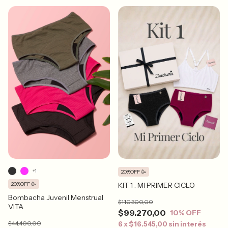
+1
20%OFF 🥳
KIT 1 : MI PRIMER CICLO
20%OFF 🥳
Bombacha Juvenil Menstrual
$110.300,00
VITA
$99.270,00
10
% OFF
$44.400,00
6
x
$16.545,00
sin interés