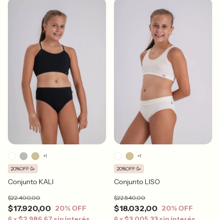
+1
+1
20%OFF 🥳
20%OFF 🥳
Conjunto KALI
Conjunto LISO
$22.400,00
$22.540,00
$17.920,00
$18.032,00
20
% OFF
20
% OFF
6
x
$2.986,67
sin interés
6
x
$3.005,33
sin interés