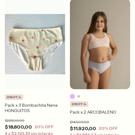
+2
20%OFF 🥳
20%OFF 🥳
Pack x 3 Bombachita Nena
HONGUITOS
Pack x 2 ARCOBALENO
$23.500,00
$14.900,00
$18.800,00
20
% OFF
$11.920,00
20
% OFF
6
x
$3.133,33
sin interés
6
x
$1.986,67
sin interés