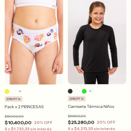
+1
+1
20%OFF 🥳
20%OFF 🥳
Camiseta Térmica Niños
Pack x 2 PRINCESAS
$31.600,00
$13.000,00
$25.280,00
$10.400,00
20
% OFF
20
% OFF
6
x
$4.213,33
sin interés
6
x
$1.733,33
sin interés