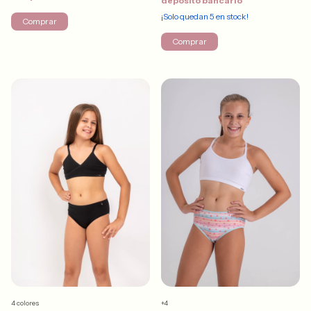
depósito bancario
¡Solo quedan
5
en stock!
Comprar
Comprar
4 colores
+4