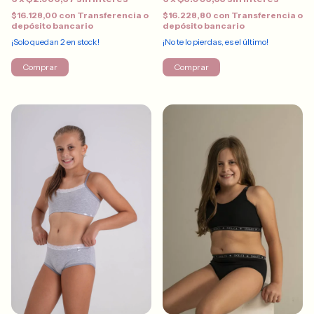
$16.128,00
con
Transferencia o
$16.228,80
con
Transferencia o
depósito bancario
depósito bancario
¡Solo quedan
2
en stock!
¡No te lo pierdas, es el último!
Comprar
Comprar