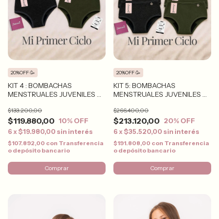
20%OFF 🥳
20%OFF 🥳
KIT 4 : BOMBACHAS
KIT 5: BOMBACHAS
MENSTRUALES JUVENILES X
MENSTRUALES JUVENILES X
3
6
$133.200,00
$266.400,00
$119.880,00
$213.120,00
10
% OFF
20
% OFF
6
x
$19.980,00
sin interés
6
x
$35.520,00
sin interés
$107.892,00
con
Transferencia
$191.808,00
con
Transferencia
o depósito bancario
o depósito bancario
Comprar
Comprar