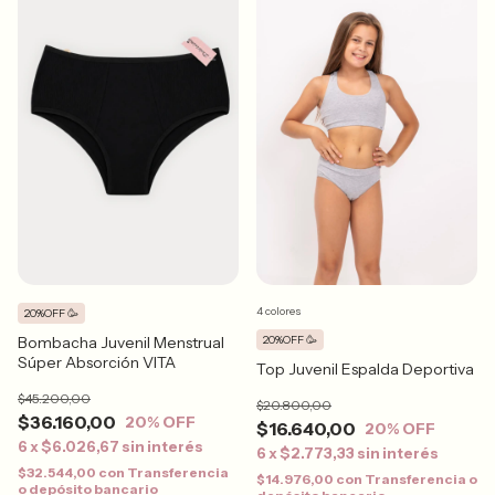
4 colores
20%OFF 🥳
Bombacha Juvenil Menstrual
20%OFF 🥳
Súper Absorción VITA
Top Juvenil Espalda Deportiva
$45.200,00
$20.800,00
$36.160,00
20
% OFF
$16.640,00
20
% OFF
6
x
$6.026,67
sin interés
6
x
$2.773,33
sin interés
$32.544,00
con
Transferencia
$14.976,00
con
Transferencia o
o depósito bancario