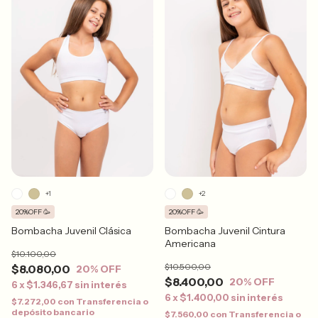
+1
+2
20%OFF 🥳
20%OFF 🥳
Bombacha Juvenil Clásica
Bombacha Juvenil Cintura
Americana
$10.100,00
$10.500,00
$8.080,00
20
% OFF
$8.400,00
20
% OFF
6
x
$1.346,67
sin interés
6
x
$1.400,00
sin interés
$7.272,00
con
Transferencia o
depósito bancario
$7.560,00
con
Transferencia o