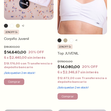
+2
20%OFF 🥳
Corpiño Juvenil
+1
$18.300,00
20%OFF 🥳
$14.640,00
20
% OFF
Top JUVENIL
6
x
$2.440,00
sin interés
$17.600,00
$13.176,00
con
Transferencia o
$14.080,00
20
% OFF
depósito bancario
6
x
$2.346,67
sin interés
¡Solo quedan
2
en stock!
$12.672,00
con
Transferencia o
Comprar
depósito bancario
¡Solo quedan
2
en stock!
Comprar