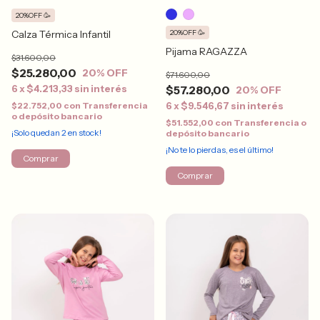
20%OFF 🥳
Calza Térmica Infantil
20%OFF 🥳
Pijama RAGAZZA
$31.600,00
$25.280,00
20
% OFF
$71.600,00
6
x
$4.213,33
sin interés
$57.280,00
20
% OFF
$22.752,00
con
Transferencia
6
x
$9.546,67
sin interés
o depósito bancario
$51.552,00
con
Transferencia o
¡Solo quedan
2
en stock!
depósito bancario
¡No te lo pierdas, es el último!
Comprar
Comprar