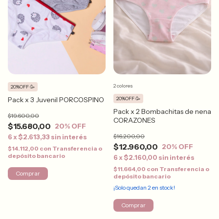
2 colores
20%OFF 🥳
20%OFF 🥳
Pack x 3 Juvenil PORCOSPINO
Pack x 2 Bombachitas de nena
$19.600,00
CORAZONES
$15.680,00
20
% OFF
$16.200,00
6
x
$2.613,33
sin interés
$12.960,00
20
% OFF
$14.112,00
con
Transferencia o
depósito bancario
6
x
$2.160,00
sin interés
$11.664,00
con
Transferencia o
Comprar
depósito bancario
¡Solo quedan
2
en stock!
Comprar