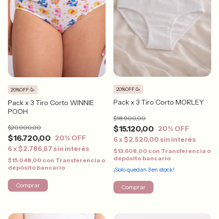
20%OFF 🥳
20%OFF 🥳
Pack x 3 Tiro Corto MORLEY
Pack x 3 Tiro Corto WINNIE
POOH
$18.900,00
$20.900,00
$15.120,00
20
% OFF
$16.720,00
20
% OFF
6
x
$2.520,00
sin interés
6
x
$2.786,67
sin interés
$13.608,00
con
Transferencia o
depósito bancario
$15.048,00
con
Transferencia o
depósito bancario
¡Solo quedan
3
en stock!
Comprar
Comprar