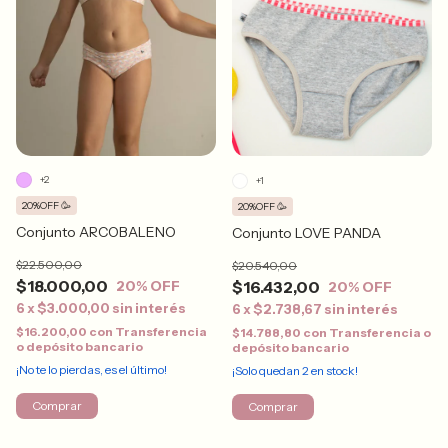
+2
+1
20%OFF 🥳
20%OFF 🥳
Conjunto ARCOBALENO
Conjunto LOVE PANDA
$22.500,00
$20.540,00
$18.000,00
$16.432,00
20
% OFF
20
% OFF
6
x
$3.000,00
sin interés
6
x
$2.738,67
sin interés
$16.200,00
con
Transferencia
$14.788,80
con
Transferencia o
o depósito bancario
depósito bancario
¡No te lo pierdas, es el último!
¡Solo quedan
2
en stock!
Comprar
Comprar