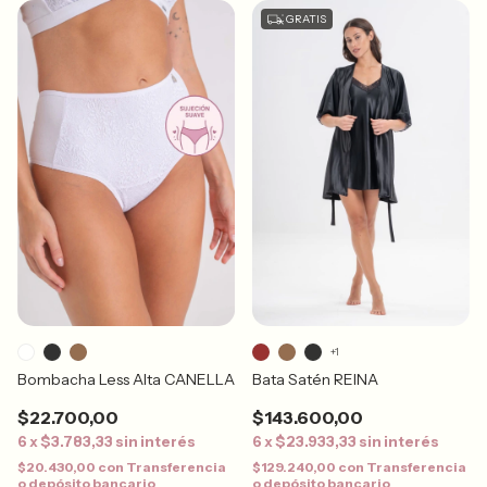
GRATIS
+1
Bombacha Less Alta CANELLA
Bata Satén REINA
$22.700,00
$143.600,00
6
x
$3.783,33
sin interés
6
x
$23.933,33
sin interés
$20.430,00
con
Transferencia
$129.240,00
con
Transferencia
o depósito bancario
o depósito bancario