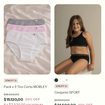
+1
20%OFF 🥳
20%OFF 🥳
Pack x 3 Tiro Corto MORLEY
Conjunto SPORT
$18.900,00
$15.120,00
20
% OFF
$27.000,00
6
x
$2.520,00
sin interés