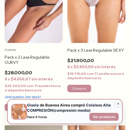
Pack x 3 Less Regulable SEXY
2 colores
Pack x 2 Less Regulable
$21.900,00
CURVY
6
x
$3.650,00
sin interés
$28.000,00
$19.710,00
con
Transferencia o
depósito bancario
6
x
$4.666,67
sin interés
$25.200,00
con
Transferencia
Comprar
o depósito bancario
¡Solo quedan
3
en stock!
Comprar
Al navegar por este sitio
aceptás el uso de cookies
para agilizar tu
experiencia de compra.
Entendido