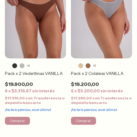
+3
+3
Pack x 2 Vedettinas VANILLA
Pack x 2 Colaless VANILLA
$19.900,00
$19.200,00
6
x
$3.316,67
sin interés
6
x
$3.200,00
sin interés
$17.910,00
con
Transferencia o
$17.280,00
con
Transferencia o
depósito bancario
depósito bancario
¡No te lo pierdas, es el último!
¡No te lo pierdas, es el último!
Comprar
Comprar