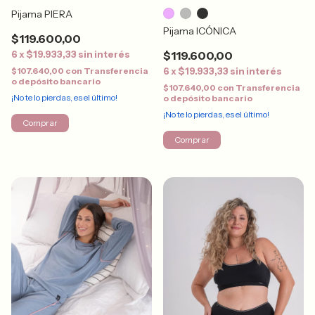
Pijama PIERA
Pijama ICÓNICA
$119.600,00
$119.600,00
6
x
$19.933,33
sin interés
6
x
$19.933,33
sin interés
$107.640,00
con
Transferencia
o depósito bancario
$107.640,00
con
Transferencia
¡No te lo pierdas, es el último!
o depósito bancario
¡No te lo pierdas, es el último!
Comprar
Comprar