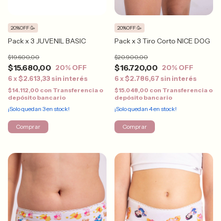
20%OFF 🥳
20%OFF 🥳
Pack x 3 JUVENIL BASIC
Pack x 3 Tiro Corto NICE DOG
$19.600,00
$20.900,00
$15.680,00
$16.720,00
20
% OFF
20
% OFF
6
x
$2.613,33
sin interés
6
x
$2.786,67
sin interés
$14.112,00
con
Transferencia o
$15.048,00
con
Transferencia o
depósito bancario
depósito bancario
¡Solo quedan
3
en stock!
¡Solo quedan
4
en stock!
Comprar
Comprar