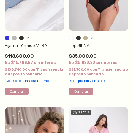
+2
+3
Pijama Térmico VERA
Top SIENA
$118.600,00
$35.000,00
6
x
$19.766,67
sin interés
6
x
$5.833,33
sin interés
$106.740,00
con
Transferencia
$31.500,00
con
Transferencia o
o depósito bancario
depósito bancario
¡No te lo pierdas, es el último!
¡Solo quedan
2
en stock!
Comprar
Comprar
GRATIS