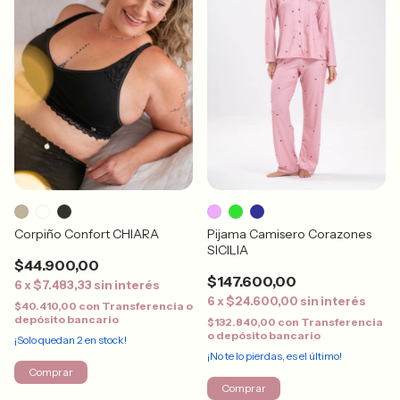
Corpiño Confort CHIARA
Pijama Camisero Corazones
SICILIA
$44.900,00
$147.600,00
6
x
$7.483,33
sin interés
6
x
$24.600,00
sin interés
$40.410,00
con
Transferencia o
depósito bancario
$132.840,00
con
Transferencia
o depósito bancario
¡Solo quedan
2
en stock!
¡No te lo pierdas, es el último!
Comprar
Comprar