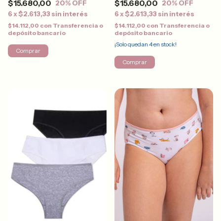
$15.680,00
$15.680,00
20
% OFF
20
% OFF
6
x
$2.613,33
sin interés
6
x
$2.613,33
sin interés
$14.112,00
con
Transferencia o
$14.112,00
con
Transferencia o
depósito bancario
depósito bancario
¡Solo quedan
4
en stock!
Comprar
Comprar