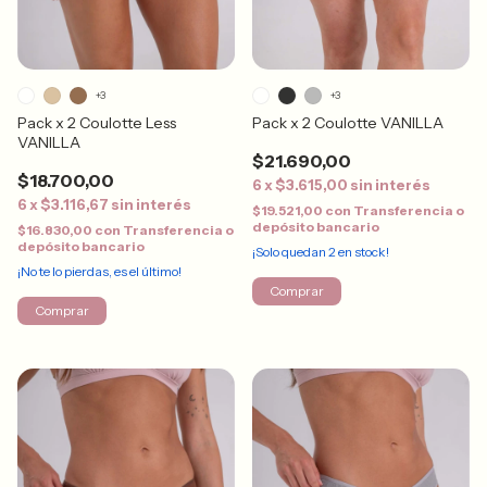
+3
+3
Pack x 2 Coulotte Less
Pack x 2 Coulotte VANILLA
VANILLA
$21.690,00
$18.700,00
6
x
$3.615,00
sin interés
6
x
$3.116,67
sin interés
$19.521,00
con
Transferencia o
depósito bancario
$16.830,00
con
Transferencia o
depósito bancario
¡Solo quedan
2
en stock!
¡No te lo pierdas, es el último!
Comprar
Comprar