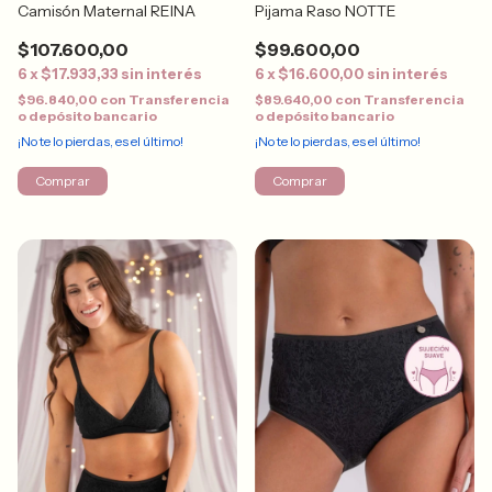
Camisón Maternal REINA
Pijama Raso NOTTE
$107.600,00
$99.600,00
6
x
$17.933,33
sin interés
6
x
$16.600,00
sin interés
$96.840,00
con
Transferencia
$89.640,00
con
Transferencia
o depósito bancario
o depósito bancario
¡No te lo pierdas, es el último!
¡No te lo pierdas, es el último!
Comprar
Comprar