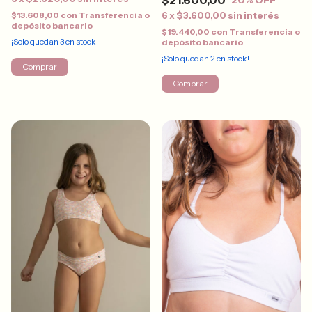
$21.600,00
20
% OFF
6
x
$3.600,00
sin interés
$13.608,00
con
Transferencia o
depósito bancario
$19.440,00
con
Transferencia o
¡Solo quedan
3
en stock!
depósito bancario
¡Solo quedan
2
en stock!
Comprar
Comprar