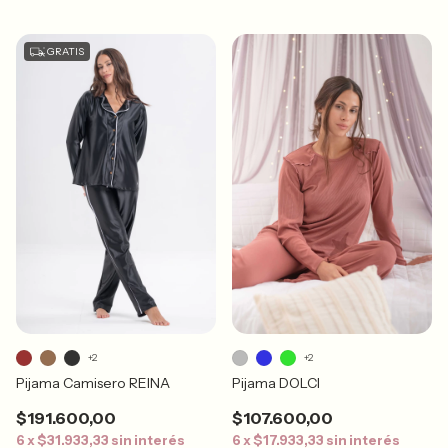
GRATIS
+2
+2
Pijama Camisero REINA
Pijama DOLCI
$191.600,00
$107.600,00
6
x
$31.933,33
sin interés
6
x
$17.933,33
sin interés