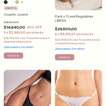
+2
20%OFF 🥳
Corpiño Juvenil
Pack x 3 Less Regulables
LIBERA
$18.300,00
$14.640,00
20
% OFF
$26.500,00
6
x
$2.440,00
sin interés
6
x
$4.416,67
sin interés
$13.176,00
con
Transferencia o
$23.850,00
con
Transferencia
depósito bancario
o depósito bancario
¡Solo quedan
2
en stock!
¡Solo quedan
2
en stock!
Comprar
Comprar