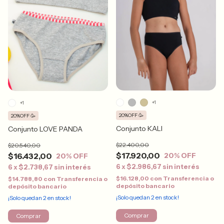
+1
+1
20%OFF 🥳
20%OFF 🥳
Conjunto KALI
Conjunto LOVE PANDA
$22.400,00
$20.540,00
$17.920,00
$16.432,00
20
% OFF
20
% OFF
6
x
$2.986,67
sin interés
6
x
$2.738,67
sin interés
$16.128,00
con
Transferencia o
$14.788,80
con
Transferencia o
depósito bancario
depósito bancario
¡Solo quedan
2
en stock!
¡Solo quedan
2
en stock!
Comprar
Comprar