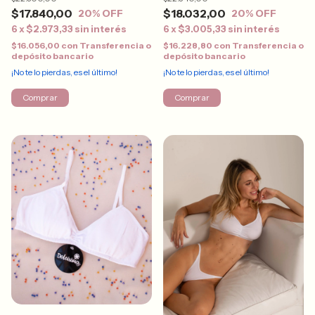
$17.840,00
$18.032,00
20
% OFF
20
% OFF
6
x
$2.973,33
sin interés
6
x
$3.005,33
sin interés
$16.056,00
con
Transferencia o
$16.228,80
con
Transferencia o
depósito bancario
depósito bancario
¡No te lo pierdas, es el último!
¡No te lo pierdas, es el último!
Comprar
Comprar