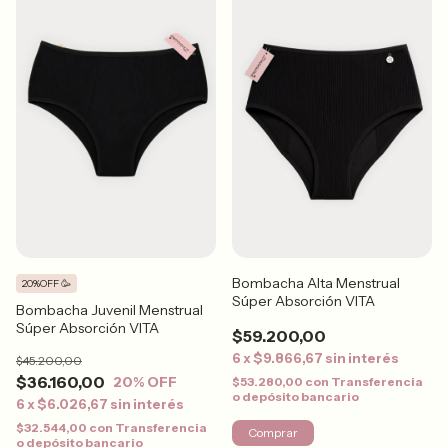
Bombacha Alta Menstrual
20%OFF 🥳
Súper Absorción VITA
Bombacha Juvenil Menstrual
Súper Absorción VITA
$59.200,00
6
x
$9.866,67
sin interés
$45.200,00
$36.160,00
20
% OFF
$53.280,00
con
Transferencia
o depósito bancario
6
x
$6.026,67
sin interés
$32.544,00
con
Transferencia
Comprar
o depósito bancario