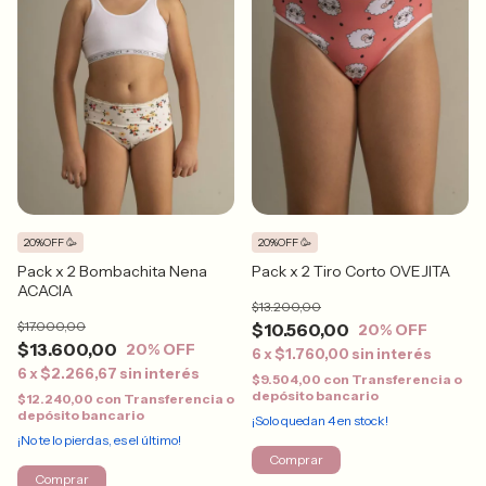
20%OFF 🥳
20%OFF 🥳
Pack x 2 Bombachita Nena
Pack x 2 Tiro Corto OVEJITA
ACACIA
$13.200,00
$17.000,00
$10.560,00
20
% OFF
$13.600,00
20
% OFF
6
x
$1.760,00
sin interés
6
x
$2.266,67
sin interés
$9.504,00
con
Transferencia o
depósito bancario
$12.240,00
con
Transferencia o
depósito bancario
¡Solo quedan
4
en stock!
¡No te lo pierdas, es el último!
Comprar
Comprar