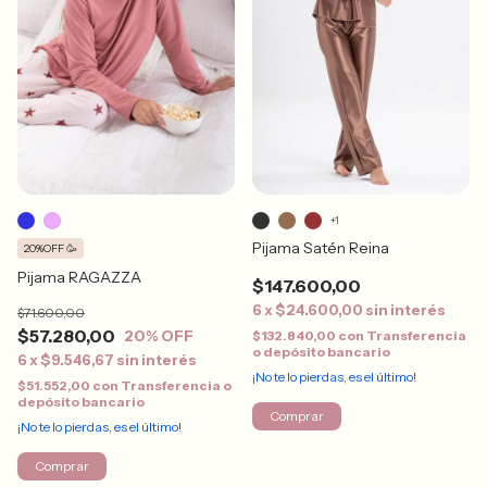
+1
Pijama Satén Reina
20%OFF 🥳
Pijama RAGAZZA
$147.600,00
6
x
$24.600,00
sin interés
$71.600,00
$57.280,00
20
% OFF
$132.840,00
con
Transferencia
o depósito bancario
6
x
$9.546,67
sin interés
¡No te lo pierdas, es el último!
$51.552,00
con
Transferencia o
depósito bancario
Comprar
¡No te lo pierdas, es el último!
Comprar