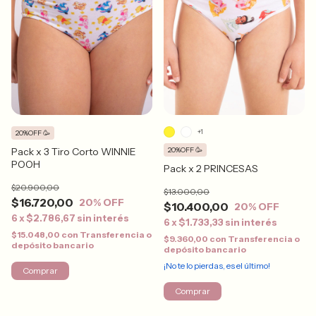
+1
20%OFF 🥳
Pack x 3 Tiro Corto WINNIE
20%OFF 🥳
POOH
Pack x 2 PRINCESAS
$20.900,00
$13.000,00
$16.720,00
20
% OFF
$10.400,00
20
% OFF
6
x
$2.786,67
sin interés
6
x
$1.733,33
sin interés
$15.048,00
con
Transferencia o
$9.360,00
con
Transferencia o
depósito bancario
depósito bancario
¡No te lo pierdas, es el último!
Comprar
Comprar