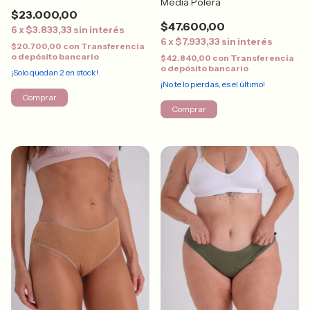
Media Polera
$23.000,00
$47.600,00
6
x
$3.833,33
sin interés
6
x
$7.933,33
sin interés
$20.700,00
con
Transferencia
o depósito bancario
$42.840,00
con
Transferencia
o depósito bancario
¡Solo quedan
2
en stock!
¡No te lo pierdas, es el último!
Comprar
Comprar