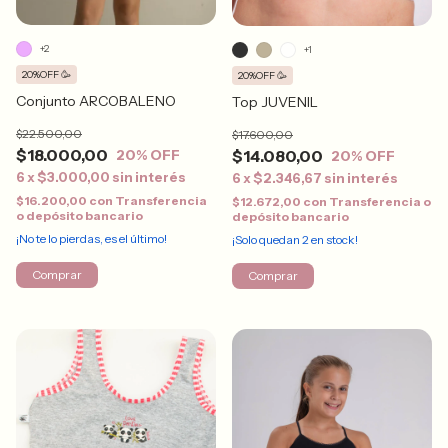
+2
+1
20%OFF 🥳
20%OFF 🥳
Conjunto ARCOBALENO
Top JUVENIL
$22.500,00
$17.600,00
$18.000,00
$14.080,00
20
% OFF
20
% OFF
6
x
$3.000,00
sin interés
6
x
$2.346,67
sin interés
$16.200,00
con
Transferencia
$12.672,00
con
Transferencia o
o depósito bancario
depósito bancario
¡No te lo pierdas, es el último!
¡Solo quedan
2
en stock!
Comprar
Comprar