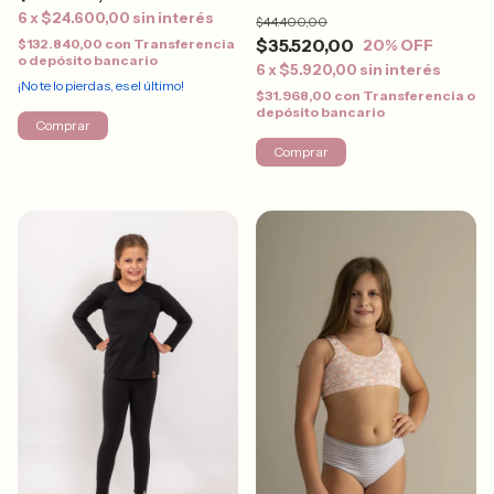
6
x
$24.600,00
sin interés
$44.400,00
$35.520,00
20
% OFF
$132.840,00
con
Transferencia
o depósito bancario
6
x
$5.920,00
sin interés
¡No te lo pierdas, es el último!
$31.968,00
con
Transferencia o
depósito bancario
Comprar
Comprar