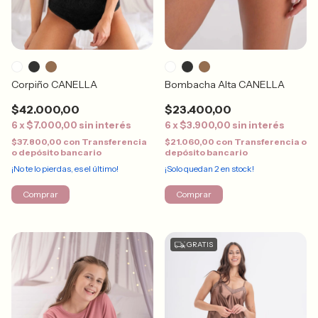
Corpiño CANELLA
Bombacha Alta CANELLA
$42.000,00
$23.400,00
6
x
$7.000,00
sin interés
6
x
$3.900,00
sin interés
$37.800,00
con
Transferencia
$21.060,00
con
Transferencia o
o depósito bancario
depósito bancario
¡No te lo pierdas, es el último!
¡Solo quedan
2
en stock!
Comprar
Comprar
GRATIS