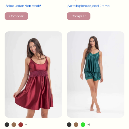
¡Solo quedan
4
en stock!
¡No te lo pierdas, es el último!
Comprar
Comprar
+1
+1