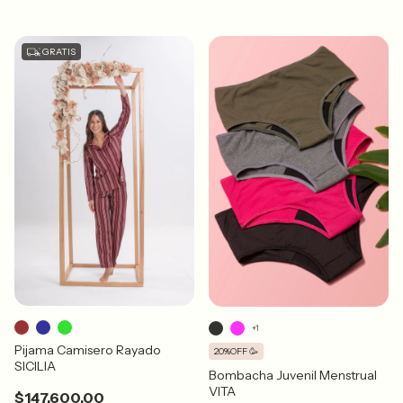
GRATIS
+1
Pijama Camisero Rayado
20%OFF 🥳
SICILIA
Bombacha Juvenil Menstrual
VITA
$147.600,00