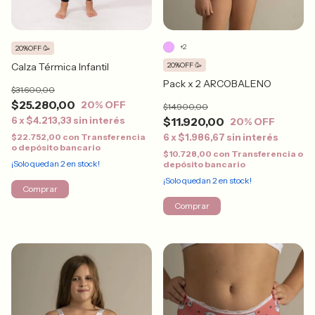
+2
20%OFF 🥳
20%OFF 🥳
Calza Térmica Infantil
Pack x 2 ARCOBALENO
$31.600,00
$25.280,00
20
% OFF
$14.900,00
$11.920,00
6
x
$4.213,33
sin interés
20
% OFF
6
x
$1.986,67
sin interés
$22.752,00
con
Transferencia
o depósito bancario
$10.728,00
con
Transferencia o
¡Solo quedan
2
en stock!
depósito bancario
¡Solo quedan
2
en stock!
Comprar
Comprar