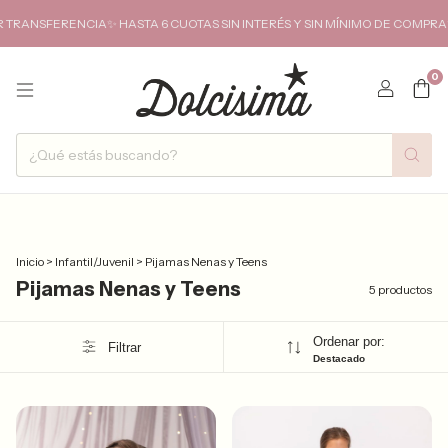
RANSFERENCIA✨ HASTA 6 CUOTAS SIN INTERÉS Y SIN MÍNIMO DE COMPRA✨E
0
Inicio
>
Infantil/Juvenil
>
Pijamas Nenas y Teens
Pijamas Nenas y Teens
5 productos
Ordenar por:
Filtrar
Destacado