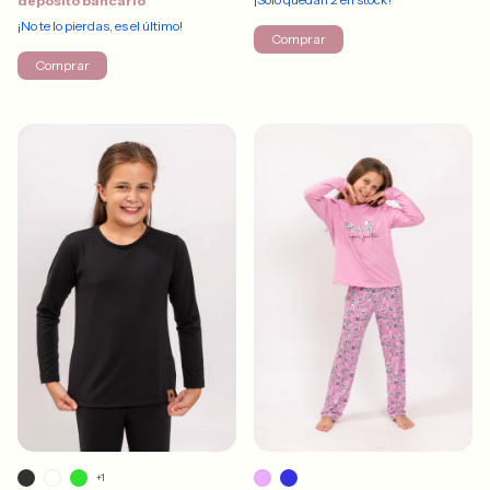
depósito bancario
¡No te lo pierdas, es el último!
Comprar
Comprar
+1