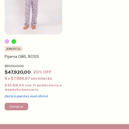
20%OFF 🥳
Pijama GIRL BOSS
$59.900,00
$47.920,00
20
% OFF
6
x
$7.986,67
sin interés
$43.128,00
con
Transferencia o
depósito bancario
¡No te lo pierdas, es el último!
Comprar