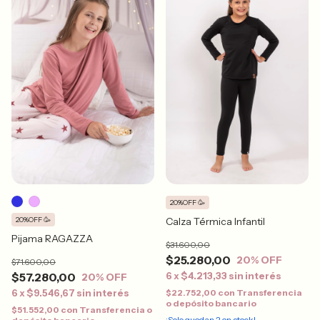
20%OFF 🥳
20%OFF 🥳
Calza Térmica Infantil
Pijama RAGAZZA
$31.600,00
$25.280,00
20
% OFF
$71.600,00
$57.280,00
6
x
$4.213,33
sin interés
20
% OFF
6
x
$9.546,67
sin interés
$22.752,00
con
Transferencia
o depósito bancario
$51.552,00
con
Transferencia o
¡Solo quedan
2
en stock!