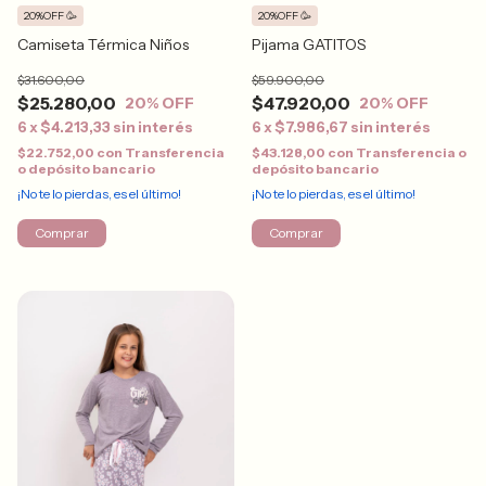
20%OFF 🥳
20%OFF 🥳
Camiseta Térmica Niños
Pijama GATITOS
$31.600,00
$59.900,00
$25.280,00
$47.920,00
20
% OFF
20
% OFF
6
x
$4.213,33
sin interés
6
x
$7.986,67
sin interés
$22.752,00
con
Transferencia
$43.128,00
con
Transferencia o
o depósito bancario
depósito bancario
¡No te lo pierdas, es el último!
¡No te lo pierdas, es el último!
Comprar
Comprar