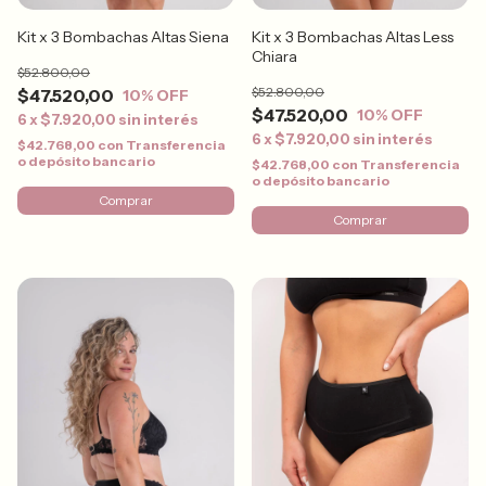
Kit x 3 Bombachas Altas Siena
Kit x 3 Bombachas Altas Less
Chiara
$52.800,00
$52.800,00
$47.520,00
10
% OFF
$47.520,00
10
% OFF
6
x
$7.920,00
sin interés
6
x
$7.920,00
sin interés
$42.768,00
con
Transferencia
o depósito bancario
$42.768,00
con
Transferencia
o depósito bancario
Comprar
Comprar