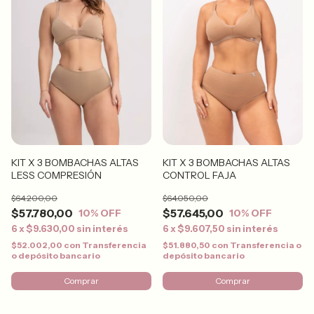
KIT X 3 BOMBACHAS ALTAS
KIT X 3 BOMBACHAS ALTAS
LESS COMPRESIÓN
CONTROL FAJA
$64.200,00
$64.050,00
$57.780,00
$57.645,00
10
% OFF
10
% OFF
6
x
$9.630,00
sin interés
6
x
$9.607,50
sin interés
$52.002,00
con
Transferencia
$51.880,50
con
Transferencia o
o depósito bancario
depósito bancario
Comprar
Comprar