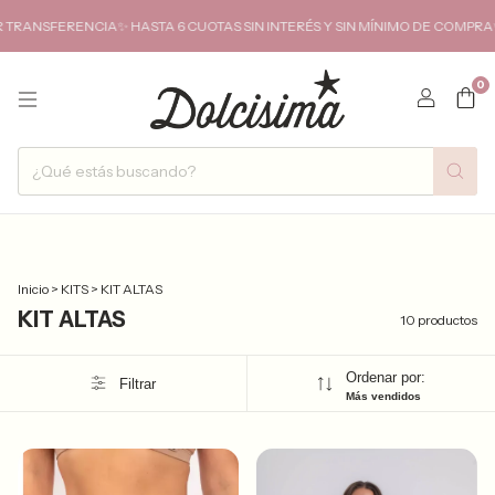
FERENCIA✨ HASTA 6 CUOTAS SIN INTERÉS Y SIN MÍNIMO DE COMPRA✨ENVIO
0
Inicio
>
KITS
>
KIT ALTAS
KIT ALTAS
10 productos
Ordenar por:
Filtrar
Más vendidos