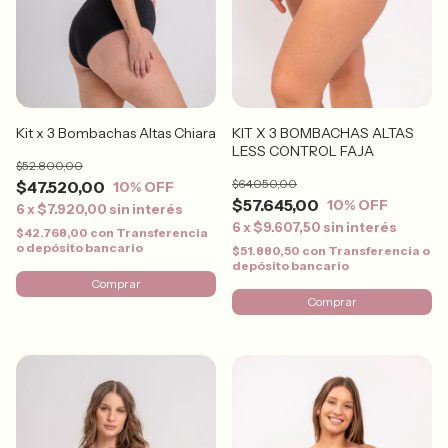
KIT X 3 BOMBACHAS ALTAS
Kit x 3 Bombachas Altas Chiara
LESS CONTROL FAJA
$52.800,00
$64.050,00
$47.520,00
10
% OFF
$57.645,00
10
% OFF
6
x
$7.920,00
sin interés
6
x
$9.607,50
sin interés
$42.768,00
con
Transferencia
o depósito bancario
$51.880,50
con
Transferencia o
depósito bancario
Comprar
Comprar