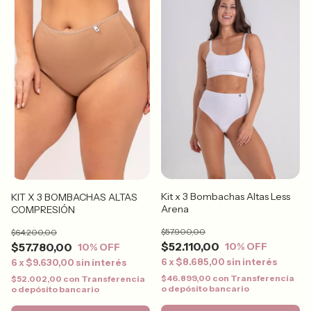
Kit x 3 Bombachas Altas Less
KIT X 3 BOMBACHAS ALTAS
Arena
COMPRESIÓN
$57.900,00
$64.200,00
$52.110,00
$57.780,00
10
% OFF
10
% OFF
6
x
$8.685,00
sin interés
6
x
$9.630,00
sin interés
$46.899,00
con
Transferencia
$52.002,00
con
Transferencia
o depósito bancario
o depósito bancario