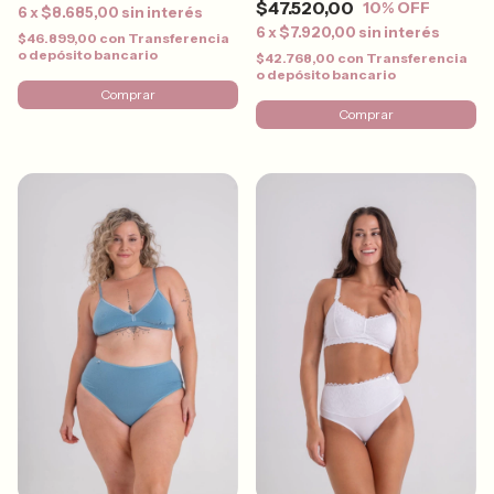
$47.520,00
10
% OFF
6
x
$8.685,00
sin interés
6
x
$7.920,00
sin interés
$46.899,00
con
Transferencia
o depósito bancario
$42.768,00
con
Transferencia
o depósito bancario
Comprar
Comprar