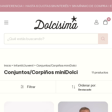
ENCIA✨ HASTA 6 CUOTAS SIN INTERÉS Y SIN MÍNIMO DE COMPRA✨ENVIOS 
0
Inicio
>
Infantil/Juvenil
>
Conjuntos/Corpiños miniDolci
Conjuntos/Corpiños miniDolci
11 productos
Ordenar por:
Filtrar
Destacado