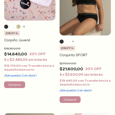
+2
20%OFF 🥳
Corpiño Juvenil
+1
$18.300,00
20%OFF 🥳
$14.640,00
20
% OFF
Conjunto SPORT
6
x
$2.440,00
sin interés
$27.000,00
$13.176,00
con
Transferencia o
$21.600,00
20
% OFF
depósito bancario
6
x
$3.600,00
sin interés
¡Solo quedan
2
en stock!
$19.440,00
con
Transferencia o
depósito bancario
Comprar
¡Solo quedan
2
en stock!
Comprar