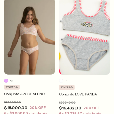
+2
+1
20%OFF 🥳
20%OFF 🥳
Conjunto ARCOBALENO
Conjunto LOVE PANDA
$22.500,00
$20.540,00
$18.000,00
$16.432,00
20
% OFF
20
% OFF
6
x
$3.000,00
sin interés
6
x
$2.738,67
sin interés