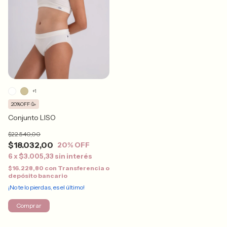
+1
20%OFF 🥳
Conjunto LISO
$22.540,00
$18.032,00
20
% OFF
6
x
$3.005,33
sin interés
$16.228,80
con
Transferencia o
depósito bancario
¡No te lo pierdas, es el último!
Comprar