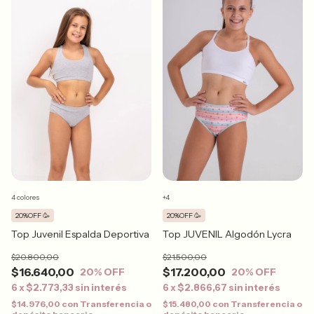
4 colores
+4
20%OFF 🥳
20%OFF 🥳
Top Juvenil Espalda Deportiva
Top JUVENIL Algodón Lycra
$20.800,00
$21.500,00
$16.640,00
$17.200,00
20
% OFF
20
% OFF
6
x
$2.773,33
sin interés
6
x
$2.866,67
sin interés
$14.976,00
con
Transferencia o
$15.480,00
con
Transferencia o