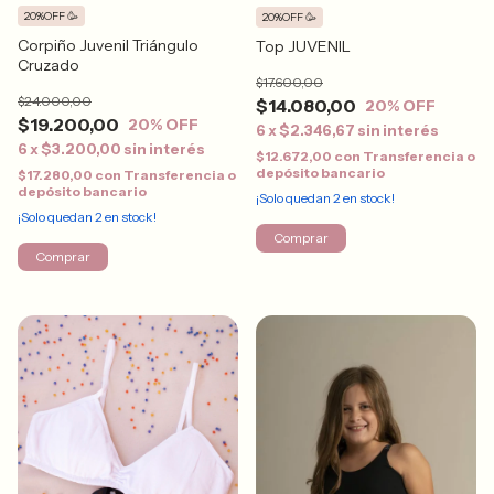
20%OFF 🥳
20%OFF 🥳
Corpiño Juvenil Triángulo
Top JUVENIL
Cruzado
$17.600,00
$24.000,00
$14.080,00
20
% OFF
$19.200,00
20
% OFF
6
x
$2.346,67
sin interés
6
x
$3.200,00
sin interés
$12.672,00
con
Transferencia o
depósito bancario
$17.280,00
con
Transferencia o
depósito bancario
¡Solo quedan
2
en stock!
¡Solo quedan
2
en stock!
Comprar
Comprar