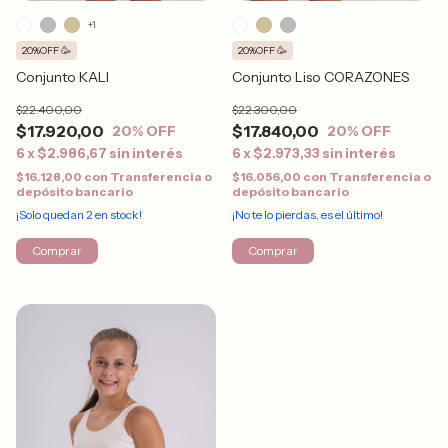
+1
20%OFF 🥳
20%OFF 🥳
Conjunto KALI
Conjunto Liso CORAZONES
$22.400,00
$22.300,00
$17.920,00
$17.840,00
20
% OFF
20
% OFF
6
x
$2.986,67
sin interés
6
x
$2.973,33
sin interés
$16.128,00
con
Transferencia o
$16.056,00
con
Transferencia o
depósito bancario
depósito bancario
¡Solo quedan
2
en stock!
¡No te lo pierdas, es el último!
Comprar
Comprar