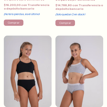
$16.200,00
con
Transferencia
$14.788,80
con
Transferencia o
o depósito bancario
depósito bancario
¡No te lo pierdas, es el último!
¡Solo quedan
2
en stock!
Comprar
Comprar