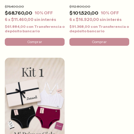
$76.400,00
$112.800,00
$68.760,00
$101.520,00
10
% OFF
10
% OFF
6
x
$11.460,00
sin interés
6
x
$16.920,00
sin interés
$61.884,00
con
Transferencia o
$91.368,00
con
Transferencia o
depósito bancario
depósito bancario
Comprar
Comprar