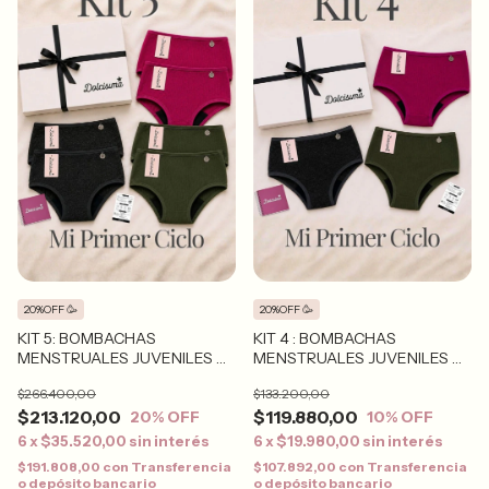
20%OFF 🥳
20%OFF 🥳
KIT 5: BOMBACHAS
KIT 4 : BOMBACHAS
MENSTRUALES JUVENILES X
MENSTRUALES JUVENILES X
6
3
$266.400,00
$133.200,00
$213.120,00
$119.880,00
20
% OFF
10
% OFF
6
x
$35.520,00
sin interés
6
x
$19.980,00
sin interés
$191.808,00
con
Transferencia
$107.892,00
con
Transferencia
o depósito bancario
o depósito bancario