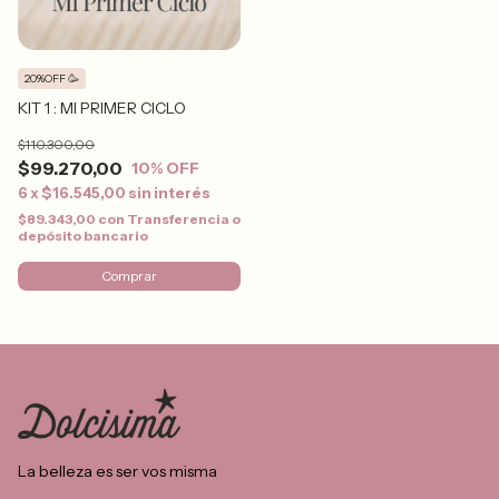
20%OFF 🥳
KIT 1 : MI PRIMER CICLO
$110.300,00
$99.270,00
10
% OFF
6
x
$16.545,00
sin interés
$89.343,00
con
Transferencia o
depósito bancario
Comprar
La belleza es ser vos misma