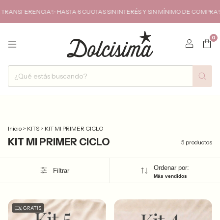
ERENCIA✨ HASTA 6 CUOTAS SIN INTERÉS Y SIN MÍNIMO DE COMPRA✨ENVIOS
0
Inicio
>
KITS
>
KIT MI PRIMER CICLO
KIT MI PRIMER CICLO
5 productos
Ordenar por:
Filtrar
Más vendidos
GRATIS