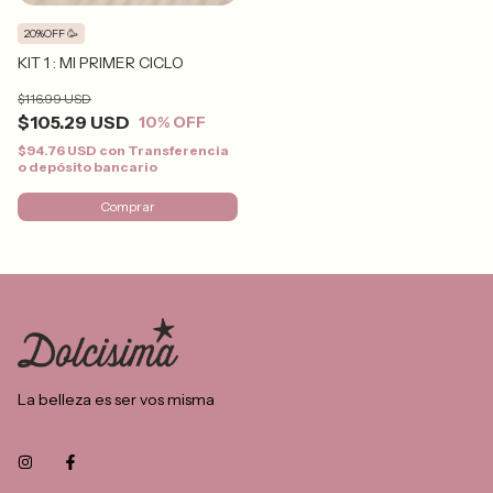
20%OFF 🥳
KIT 1 : MI PRIMER CICLO
$116.99 USD
$105.29 USD
10
% OFF
$94.76 USD
con
Transferencia
o depósito bancario
Comprar
La belleza es ser vos misma