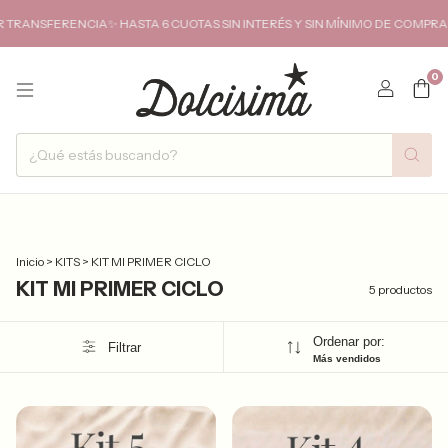
FERENCIA✨ HASTA 6 CUOTAS SIN INTERÉS Y SIN MÍNIMO DE COMPRA✨ENVI
0
Inicio
>
KITS
>
KIT MI PRIMER CICLO
KIT MI PRIMER CICLO
5 productos
Ordenar por:
Filtrar
Más vendidos