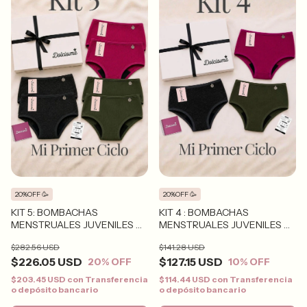
20%OFF 🥳
20%OFF 🥳
KIT 5: BOMBACHAS
KIT 4 : BOMBACHAS
MENSTRUALES JUVENILES X
MENSTRUALES JUVENILES X
6
3
$282.56 USD
$141.28 USD
$226.05 USD
$127.15 USD
20
% OFF
10
% OFF
$203.45 USD
con
Transferencia
$114.44 USD
con
Transferencia
o depósito bancario
o depósito bancario