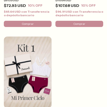
$81.03 USD
$119.64 USD
$72.93 USD
$107.68 USD
10
% OFF
10
% OFF
$65.64 USD
con
Transferencia
$96.91 USD
con
Transferencia o
o depósito bancario
depósito bancario
Comprar
Comprar