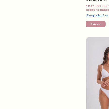
$11.17 USD
con
depósito banc
¡Solo quedan
2
en 
Comprar