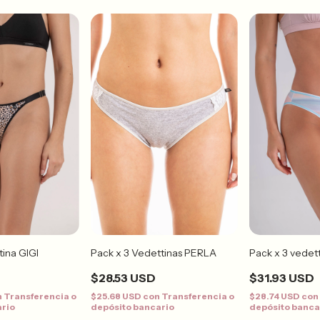
ina GIGI
Pack x 3 vede
Pack x 3 Vedettinas PERLA
$31.93 USD
$28.53 USD
n
Transferencia o
$28.74 USD
con
$25.68 USD
con
Transferencia o
ario
depósito banca
depósito bancario