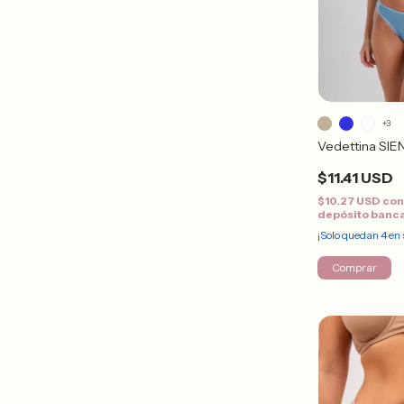
+3
Vedettina SIE
$11.41 USD
$10.27 USD
co
depósito banc
¡Solo quedan
4
en 
Comprar