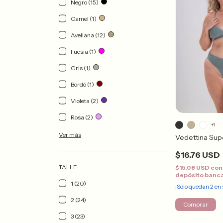
Negro (15)
Camel (1)
Avellana (12)
Fucsia (1)
Gris (1)
Bordó (1)
Violeta (2)
Rosa (2)
+1
Ver más
Vedettina Sup
$16.76 USD
TALLE
$15.08 USD
con
depósito banc
1 (20)
¡Solo quedan
2
en 
2 (24)
Comprar
3 (23)