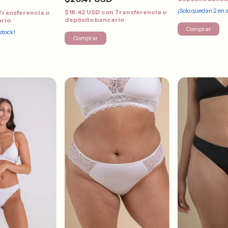
¡Solo quedan
2
en s
$18.42 USD
con
Transferencia o
Transferencia o
depósito bancario
ario
Comprar
stock!
Comprar