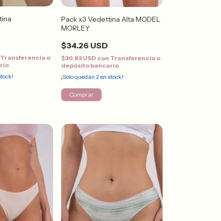
tina
Pack x3 Vedettina Alta MODEL
MORLEY
$34.26 USD
Transferencia o
$30.83 USD
con
Transferencia o
rio
depósito bancario
tock!
¡Solo quedan
2
en stock!
Comprar