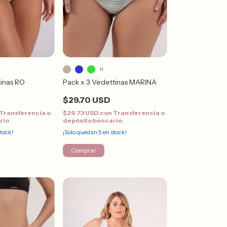
+1
inas RO
Pack x 3 Vedettinas MARINA
$29.70 USD
Transferencia o
$26.73 USD
con
Transferencia o
rio
depósito bancario
tock!
¡Solo quedan
5
en stock!
Comprar