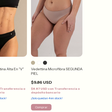
Vedettina Microfibra SEGUNDA
ina Alta En "V"
PIEL
$9.86 USD
$8.87 USD
con
Transferencia o
Transferencia o
depósito bancario
rio
¡Solo quedan
4
en stock!
tock!
Comprar