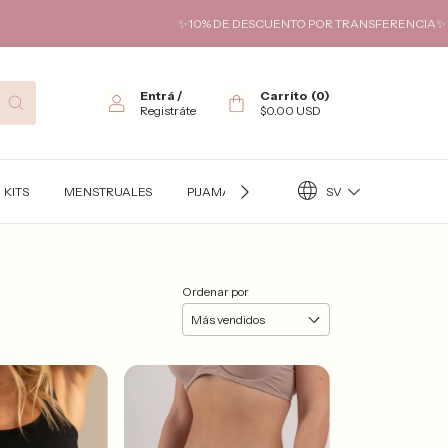
✨10% DE DESCUENTO POR TRANSFERENCIA✨ HASTA 6 CUOTA
Entrá
/
Carrito
(
0
)
Registráte
$0.00 USD
SV
KITS
MENSTRUALES
PIJAMAS
TÉRMICO
KITS FUTURA
Ordenar por