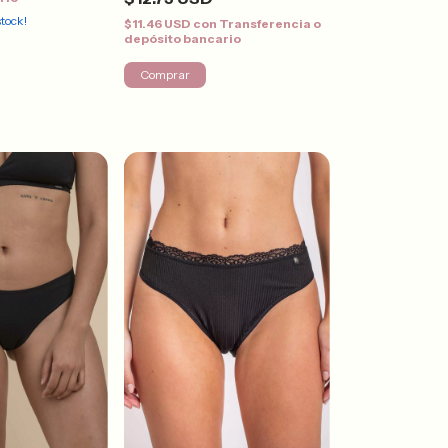
tock!
$11.46 USD
con
Transferencia o
depósito bancario
Comprar