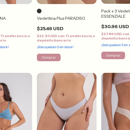
Pack x 3 Vedet
ESSENZIALE
ENA
Vedettina Plus PARADISO
$30.96 USD
$25.46 USD
$27.86 USD
con
Transferencia o
$22.91 USD
con
Transferencia o
depósito banca
ario
depósito bancario
¡Solo quedan
5
en s
stock!
¡Solo quedan
5
en stock!
Comprar
Comprar