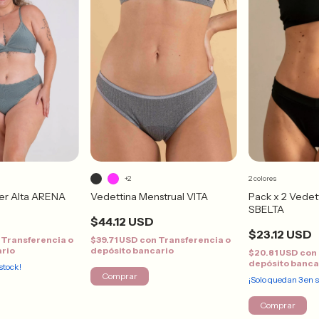
+2
2 colores
er Alta ARENA
Vedettina Menstrual VITA
Pack x 2 Vedett
SBELTA
$44.12 USD
$23.12 USD
Transferencia o
$39.71 USD
con
Transferencia o
ario
depósito bancario
$20.81 USD
con
depósito banca
stock!
Comprar
¡Solo quedan
3
en s
Comprar