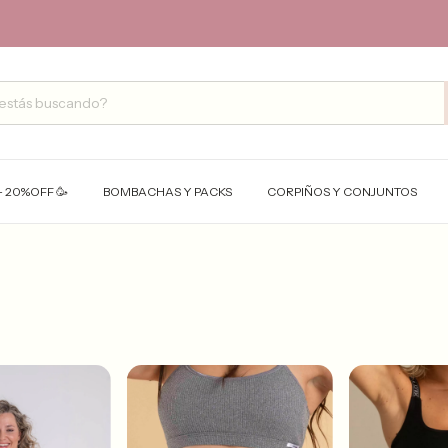
- 20%OFF 🥳
BOMBACHAS Y PACKS
CORPIÑOS Y CONJUNTOS