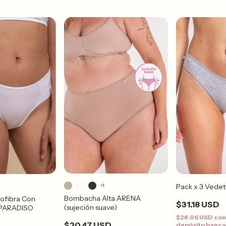
Pack x 3 Vedet
+1
Bombacha Alta ARENA
rofibra Con
$31.18 USD
(sujeción suave)
e PARADISO
$28.06 USD
co
$20.47 USD
depósito banca