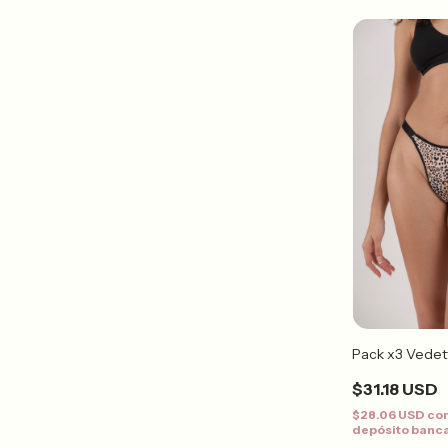
Pack x3 Vedett
$31.18 USD
$28.06 USD
co
depósito banc