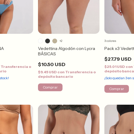
+2
3 colores
Vedettina Algodón con Lycra
NA
Pack x3 Vedett
BÁSICAS
$27.79 USD
$10.50 USD
n
Transferencia o
$25.01 USD
con
ario
depósito banca
$9.45 USD
con
Transferencia o
depósito bancario
stock!
¡Solo quedan
3
en s
Comprar
Comprar