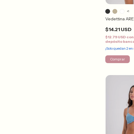
+1
Vedettina AR
$14.21 USD
$12.79 USD
con
depósito banc
¡Solo quedan
2
en 
Comprar