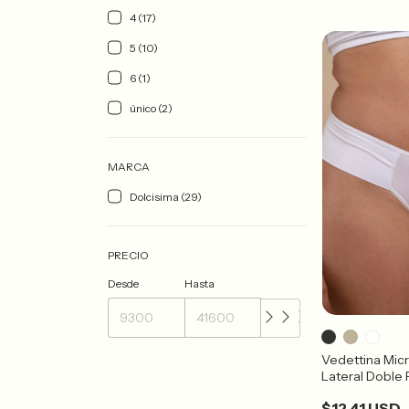
4 (17)
5 (10)
6 (1)
único (2)
MARCA
Dolcisima (29)
PRECIO
Desde
Hasta
Vedettina Mic
Lateral Dobl
$12.41 USD