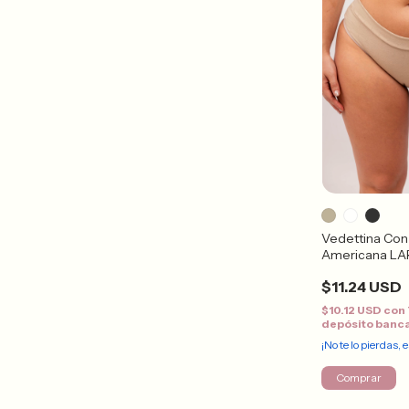
Vedettina Con
Americana L
$11.24 USD
$10.12 USD
con
depósito banc
¡No te lo pierdas, e
Comprar