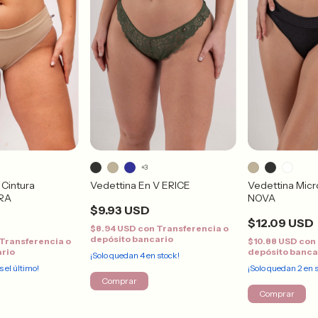
+3
 Cintura
Vedettina En V ERICE
Vedettina Micr
ARA
NOVA
$9.93 USD
$12.09 USD
$8.94 USD
con
Transferencia o
depósito bancario
Transferencia o
$10.88 USD
con
ario
depósito banca
¡Solo quedan
4
en stock!
s el último!
¡Solo quedan
2
en s
Comprar
Comprar