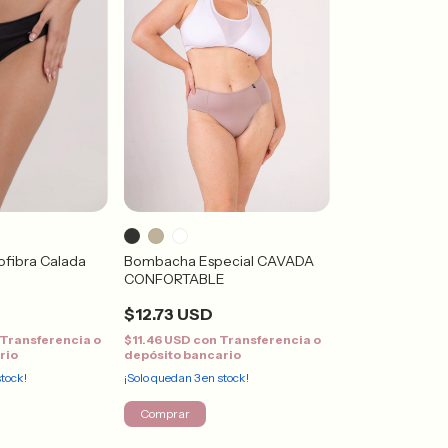
ofibra Calada
Bombacha Especial CAVADA
CONFORTABLE
$12.73 USD
Transferencia o
$11.46 USD
con
Transferencia o
rio
depósito bancario
tock!
¡Solo quedan
3
en stock!
Comprar