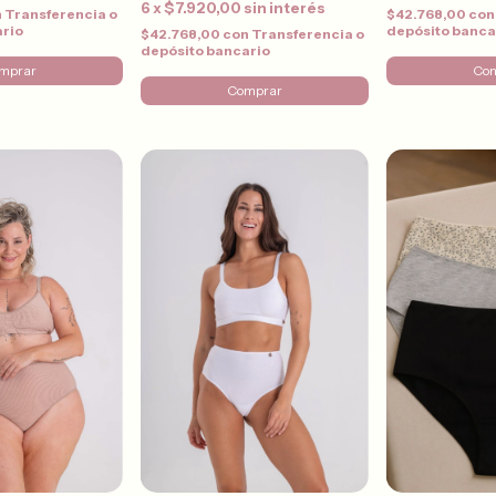
6
x
$7.920,00
sin interés
n
Transferencia o
$42.768,00
con
ario
depósito banca
$42.768,00
con
Transferencia o
depósito bancario
mprar
Co
Comprar