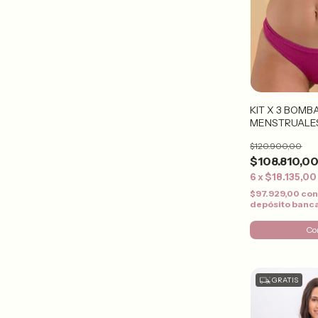
KIT X 3 BOMB
MENSTRUALE
$120.900,00
$108.810,0
6
x
$18.135,00
$97.929,00
co
depósito banc
Co
GRATIS