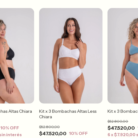
has Altas Chiara
Kit x 3 Bombachas Altas Less
Kit x 3 Bombac
Chiara
$52.800,00
$52.800,00
$47.520,00
10
% OFF
$47.520,00
10
% OFF
sin interés
6
x
$7.920,00