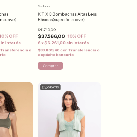
3 colores
chas
KIT X 3 Bombachas Altas Less
ón suave)
Básicas(sujeción suave)
$41.740,00
$37.566,00
10
% OFF
10
% OFF
sin interés
6
x
$6.261,00
sin interés
Transferencia o
$33.809,40
con
Transferencia o
rio
depósito bancario
Comprar
GRATIS