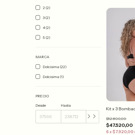
2 (2)
3 (2)
4 (2)
5 (2)
MARCA
Dolcisima (22)
Dolcisima (1)
PRECIO
Desde
Hasta
Kit x 3 Bombac
$52.800,00
$47.520,00
6
x
$7.920,00