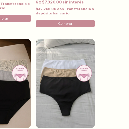
6
x
$7.920,00
sin interés
Transferencia o
rio
$42.768,00
con
Transferencia o
depósito bancario
mprar
Comprar