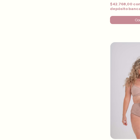
$42.768,00
co
depósito banc
Co