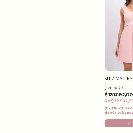
KIT 2: MATER
$171.990,00
$137.592,0
6
x
$22.932,0
$123.832,80
co
depósito banc
Co