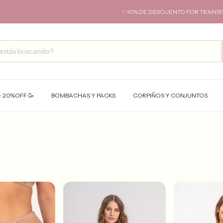
✨10% DE DESCUENTO POR TRANSFERENCIA✨ 
- 20%OFF 🥳
BOMBACHAS Y PACKS
CORPIÑOS Y CONJUNTOS