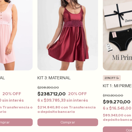
NAL
KIT 3: MATERNAL
20%OFF 🥳
KIT 1 : MI PRIM
$298.390,00
0
$238.712,00
20
% OFF
20
% OFF
$110.300,00
0
sin interés
6
x
$39.785,33
sin interés
$99.270,00
n
Transferencia o
$214.840,80
con
Transferencia
6
x
$16.545,00
ario
o depósito bancario
$89.343,00
con
depósito banca
mprar
Comprar
Co