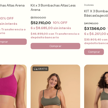
has Altas Arena
Kit x 3 Bombachas Altas Less
3 colores
Arena
KIT X 3 Bomba
Básicas(sujeci
$57.900,00
10
% OFF
$52.110,00
10
% OFF
$41.740,00
sin interés
$37.566,00
6
x
$8.685,00
sin interés
n
Transferencia o
ario
6
x
$6.261,00
$46.899,00
con
Transferencia o
depósito bancario
$33.809,40
con
mprar
depósito banca
Comprar
Comprar
GRATIS