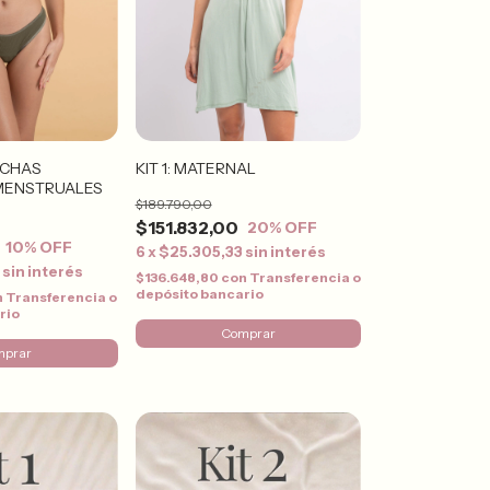
ACHAS
KIT 1: MATERNAL
MENSTRUALES
$189.790,00
$151.832,00
20
% OFF
10
% OFF
6
x
$25.305,33
sin interés
0
sin interés
$136.648,80
con
Transferencia o
depósito bancario
n
Transferencia o
rio
Comprar
mprar