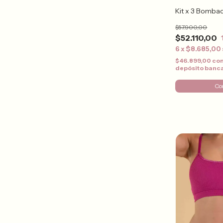
Kit x 3 Bombac
$57.900,00
$52.110,00
6
x
$8.685,00
$46.899,00
co
depósito banc
Co