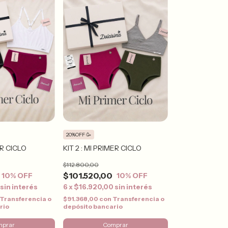
20%OFF 🥳
ER CICLO
KIT 2 : MI PRIMER CICLO
$112.800,00
$101.520,00
10
% OFF
10
% OFF
sin interés
6
x
$16.920,00
sin interés
Transferencia o
$91.368,00
con
Transferencia o
rio
depósito bancario
mprar
Comprar