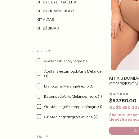
KIT BYE BYE TOALLITA
KIT MI PRIMER CICLO
KIT ALTAS
KIT BÁSICAS
COLOR
Avellana/blanco/negro (1)
Avellana/estampado/gris Melange
(1)
KIT X 3 BOMB
COMPRESIÓN
Blanco/gris Melange/negro (1)
$64.200,00
Estampado/gris Melange/negro (1)
$57.780,00
Gris Melange/estampado/negro (1)
6
x
$9.630,00
$52.002,00
co
Gris Melange/negro/avellana (1)
depósito banc
Co
TALLE