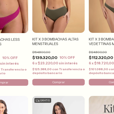
KIT X 3 BOMBACHAS ALTAS
KIT X 3 BOMB
ACHAS LESS
MENSTRUALES
VEDETTINAS 
S
$154.800,00
$124.800,00
$139.320,00
$112.320,00
0
10
% OFF
10
% OFF
6
x
$23.220,00
sin interés
6
x
$18.720,0
sin interés
$125.388,00
con
Transferencia o
$101.088,00
co
n
Transferencia o
depósito bancario
depósito banca
ario
Comprar
Co
mprar
GRATIS