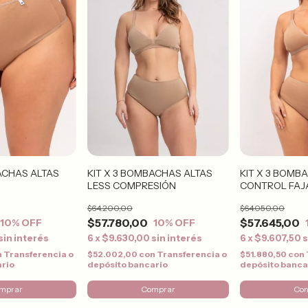
KIT X 3 BOMBACHAS ALTAS
KIT X 3 BOMB
ACHAS ALTAS
LESS COMPRESIÓN
CONTROL FAJ
$64.200,00
$64.050,00
$57.780,00
$57.645,00
10
% OFF
10
% OFF
6
x
$9.630,00
sin interés
6
x
$9.607,50
s
sin interés
$52.002,00
con
Transferencia o
$51.880,50
con
n
Transferencia o
depósito bancario
depósito banca
ario
Comprar
Co
mprar