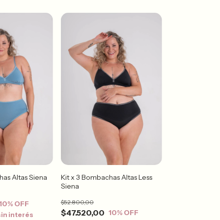
has Altas Siena
Kit x 3 Bombachas Altas Less
Siena
$52.800,00
10
% OFF
$47.520,00
10
% OFF
sin interés