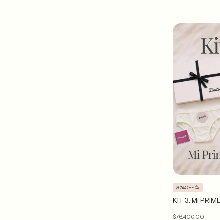
20%OFF 🥳
KIT 3: MI PRI
$76.400,00