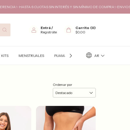
HASTA 6 CUOTAS SIN INTERÉS Y SIN MÍNIMO DE COMPRA✨ENVIOS GRATIS A
Entrá
/
Carrito
(
0
)
Registráte
$0,00
AR
KITS
MENSTRUALES
PIJAMAS
TÉRMICO
KITS FUTURA
Ordenar por