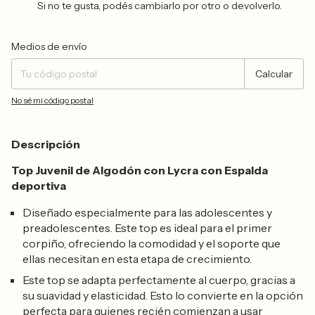
Si no te gusta, podés cambiarlo por otro o devolverlo.
Entregas para el CP:
Cambiar CP
Medios de envío
Calcular
No sé mi código postal
Descripción
Top Juvenil de Algodón con Lycra con Espalda
deportiva
Diseñado especialmente para las adolescentes y
preadolescentes. Este top es ideal para el
primer
corpiño
, ofreciendo la comodidad y el soporte que
ellas necesitan en esta etapa de crecimiento.
Este top se adapta perfectamente al cuerpo, gracias a
su
suavidad y elasticidad
. Esto lo convierte en la opción
perfecta para quienes recién comienzan a usar