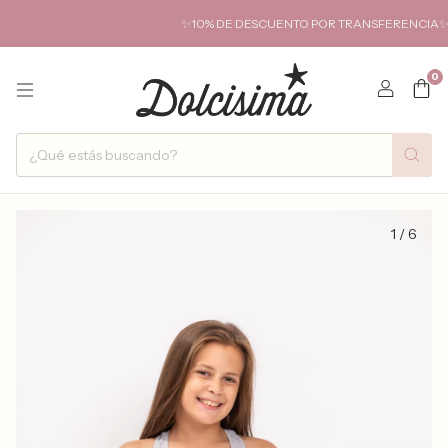
✨10% DE DESCUENTO POR TRANSFERENCIA✨ HASTA
0
1
/
6