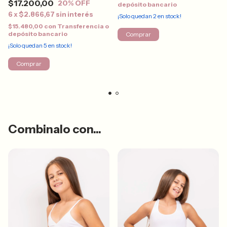
$17.200,00
20
% OFF
depósito bancario
6
x
$2.866,67
sin interés
¡Solo quedan
2
en stock!
$15.480,00
con
Transferencia o
depósito bancario
Comprar
¡Solo quedan
5
en stock!
Comprar
Combinalo con...