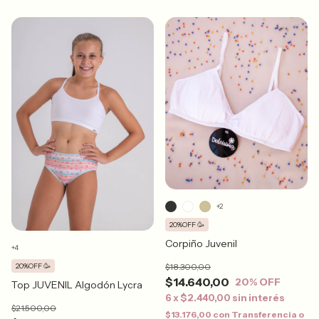
+2
20%OFF 🥳
Corpiño Juvenil
+4
$18.300,00
20%OFF 🥳
$14.640,00
20
% OFF
Top JUVENIL Algodón Lycra
6
x
$2.440,00
sin interés
$21.500,00
$13.176,00
con
Transferencia o