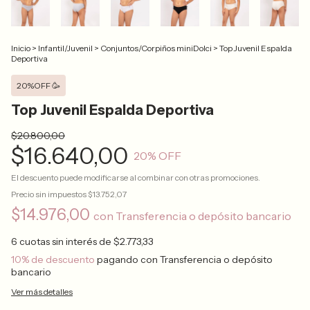
Inicio
>
Infantil/Juvenil
>
Conjuntos/Corpiños miniDolci
>
Top Juvenil Espalda
Deportiva
20%OFF 🥳
Top Juvenil Espalda Deportiva
$20.800,00
$16.640,00
20
% OFF
El descuento puede modificarse al combinar con otras promociones.
Precio sin impuestos
$13.752,07
$14.976,00
con
Transferencia o depósito bancario
6
cuotas sin interés de
$2.773,33
10% de descuento
pagando con Transferencia o depósito
bancario
Ver más detalles