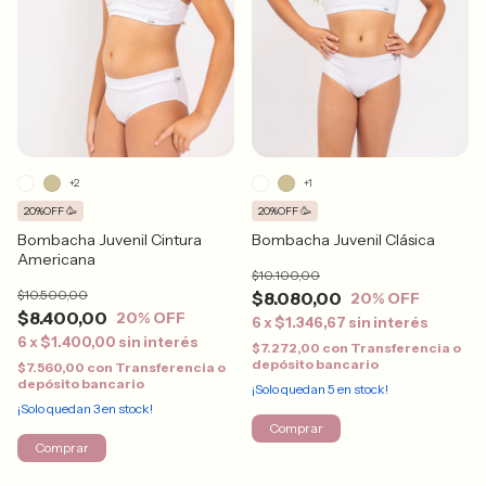
+2
+1
20%OFF 🥳
20%OFF 🥳
Bombacha Juvenil Cintura
Bombacha Juvenil Clásica
Americana
$10.100,00
$10.500,00
$8.080,00
20
% OFF
$8.400,00
20
% OFF
6
x
$1.346,67
sin interés
6
x
$1.400,00
sin interés
$7.272,00
con
Transferencia o
depósito bancario
$7.560,00
con
Transferencia o
depósito bancario
¡Solo quedan
5
en stock!
¡Solo quedan
3
en stock!
Comprar
Comprar