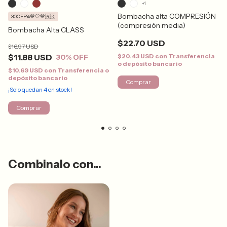
+1
Bombacha alta COMPRESIÓN
30OFF%💙🤍💙🇦🇷
(compresión media)
Bombacha Alta CLASS
$22.70 USD
$16.97 USD
$20.43 USD
con
Transferencia
$11.88 USD
30
% OFF
o depósito bancario
$10.69 USD
con
Transferencia o
depósito bancario
Comprar
¡Solo quedan
4
en stock!
Comprar
Combinalo con...