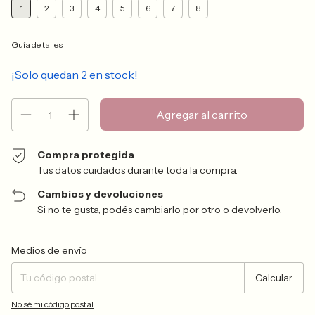
1
2
3
4
5
6
7
8
Guía de talles
¡Solo quedan
2
en stock!
Compra protegida
Tus datos cuidados durante toda la compra.
Cambios y devoluciones
Si no te gusta, podés cambiarlo por otro o devolverlo.
Entregas para el CP:
Cambiar CP
Medios de envío
Calcular
No sé mi código postal