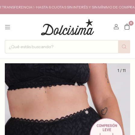
FERENCIA✨ HASTA 6 CUOTAS SIN INTERÉS Y SIN MÍNIMO DE COMPRA✨ENVIO
0
1
/
11