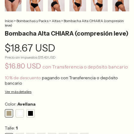
Inicio
>
Bombachas y Packs
>
Altas
>
Bombacha Alta CHIARA (compresión
leve)
Bombacha Alta CHIARA (compresión leve)
$18.67 USD
Precio sin impuestos
$15.43 USD
$16.80 USD
con
Transferencia o depósito bancario
10% de descuento
pagando con Transferencia o depósito
bancario
Ver más detalles
Color:
Avellana
Talle:
1