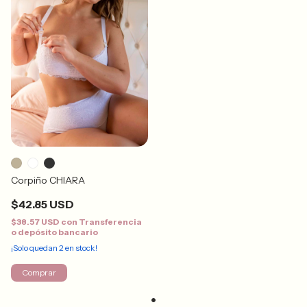
Corpiño CHIARA
$42.85 USD
$38.57 USD
con
Transferencia
o depósito bancario
¡Solo quedan
2
en stock!
Comprar