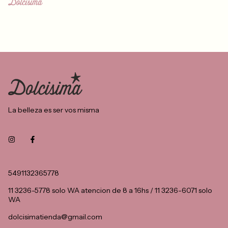
La belleza es ser vos misma
5491132365778
11 3236-5778 solo WA atencion de 8 a 16hs / 11 3236-6071 solo
WA
dolcisimatienda@gmail.com