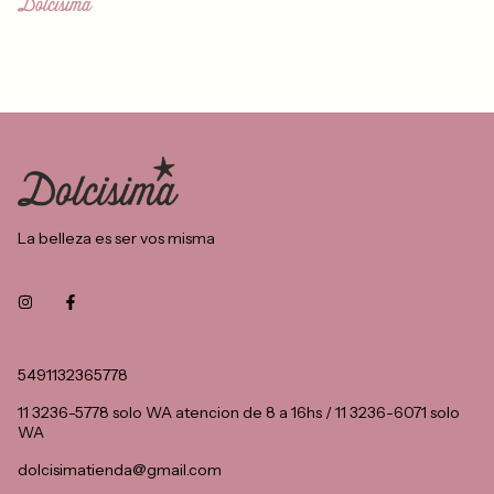
La belleza es ser vos misma
5491132365778
11 3236-5778 solo WA atencion de 8 a 16hs / 11 3236-6071 solo
WA
dolcisimatienda@gmail.com