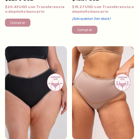
$20.43 USD
con
Transferencia
$15.27 USD
con
Transferencia o
o depósito bancario
depósito bancario
¡Solo quedan
3
en stock!
Comprar
Comprar