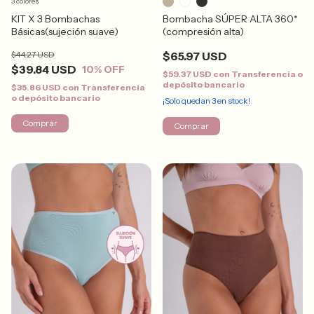
3 colores
KIT X 3 Bombachas
Bombacha SÚPER ALTA 360*
Básicas(sujeción suave)
(compresión alta)
$44.27 USD
$65.97 USD
$39.84 USD
10
% OFF
$59.37 USD
con
Transferencia o
depósito bancario
$35.86 USD
con
Transferencia
o depósito bancario
¡Solo quedan
3
en stock!
Comprar
Comprar