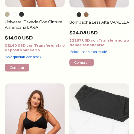
Universal Cavada Con Cintura
Bombacha Less Alta CANELLA
Americana LARA
$24.08 USD
$14.00 USD
$21.67 USD
con
Transferencia o
depósito bancario
$12.60 USD
con
Transferencia o
depósito bancario
¡Solo quedan
4
en stock!
¡Solo quedan
2
en stock!
Comprar
Comprar