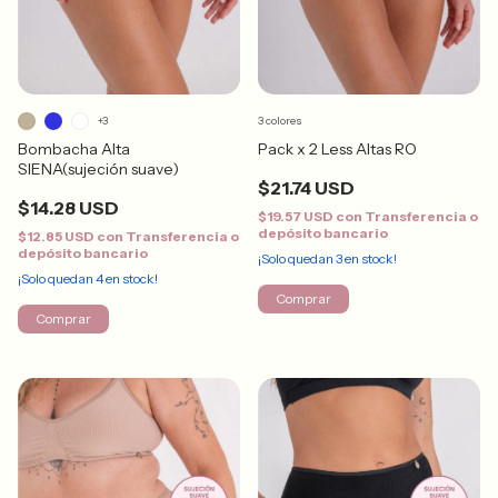
+3
3 colores
Bombacha Alta
Pack x 2 Less Altas RO
SIENA(sujeción suave)
$21.74 USD
$14.28 USD
$19.57 USD
con
Transferencia o
depósito bancario
$12.85 USD
con
Transferencia o
depósito bancario
¡Solo quedan
3
en stock!
¡Solo quedan
4
en stock!
Comprar
Comprar