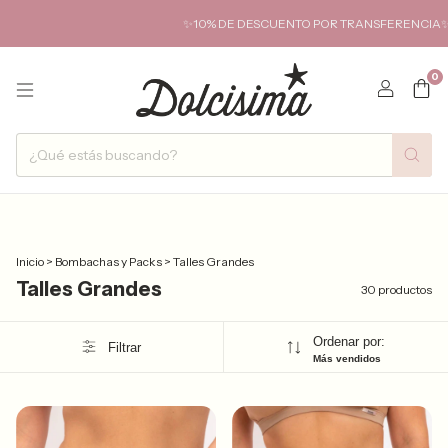
✨10% DE DESCUENTO POR TRANSFERENCIA✨ HASTA 6 CUO
0
Inicio
>
Bombachas y Packs
>
Talles Grandes
Talles Grandes
30 productos
Ordenar por:
Filtrar
Más vendidos