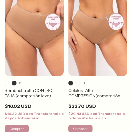
+1
+1
Bombacha alta CONTROL
Colaless Alta
FAJA (compresión leve)
COMPRESIÓN(compresión
media)
$18.02 USD
$22.70 USD
$16.22 USD
con
Transferencia o
$20.43 USD
con
Transferencia
depósito bancario
o depósito bancario
Comprar
Comprar