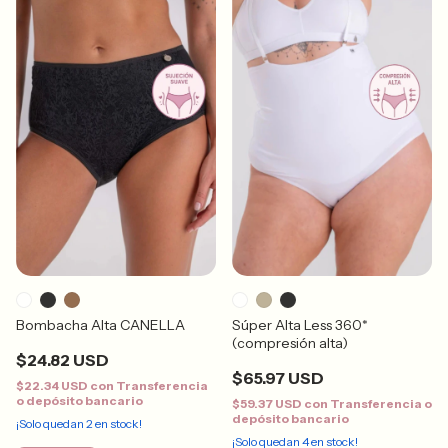
Súper Alta Less 360*
Bombacha Alta CANELLA
(compresión alta)
$24.82 USD
$65.97 USD
$22.34 USD
con
Transferencia
o depósito bancario
$59.37 USD
con
Transferencia o
depósito bancario
¡Solo quedan
2
en stock!
¡Solo quedan
4
en stock!