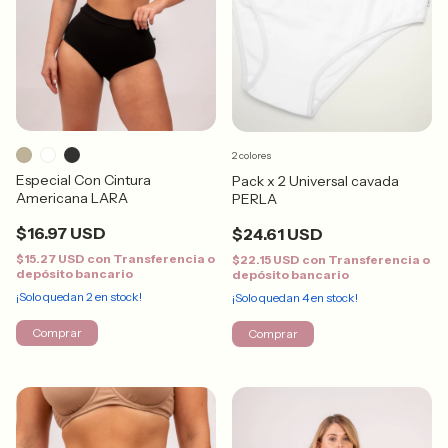
2 colores
Especial Con Cintura
Pack x 2 Universal cavada
Americana LARA
PERLA
$16.97 USD
$24.61 USD
$15.27 USD
con
Transferencia o
$22.15 USD
con
Transferencia o
depósito bancario
depósito bancario
¡Solo quedan
2
en stock!
¡Solo quedan
4
en stock!
Comprar
Comprar