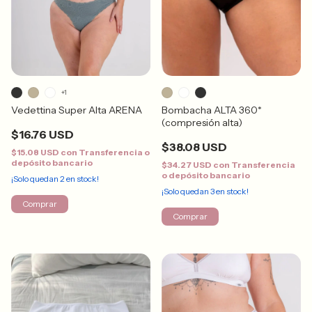
+1
Bombacha ALTA 360*
Vedettina Super Alta ARENA
(compresión alta)
$16.76 USD
$38.08 USD
$15.08 USD
con
Transferencia o
depósito bancario
$34.27 USD
con
Transferencia
o depósito bancario
¡Solo quedan
2
en stock!
¡Solo quedan
3
en stock!
Comprar
Comprar