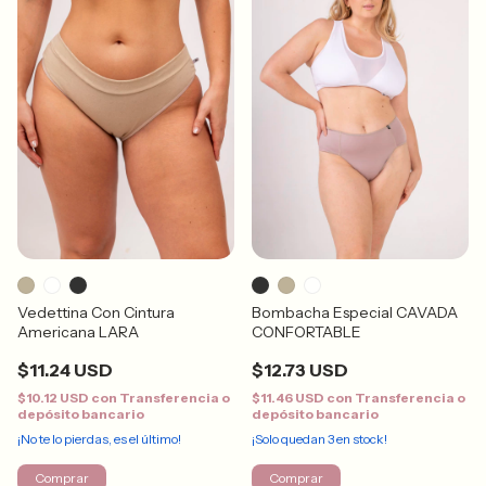
Vedettina Con Cintura
Bombacha Especial CAVADA
Americana LARA
CONFORTABLE
$11.24 USD
$12.73 USD
$10.12 USD
con
Transferencia o
$11.46 USD
con
Transferencia o
depósito bancario
depósito bancario
¡No te lo pierdas, es el último!
¡Solo quedan
3
en stock!
Comprar
Comprar