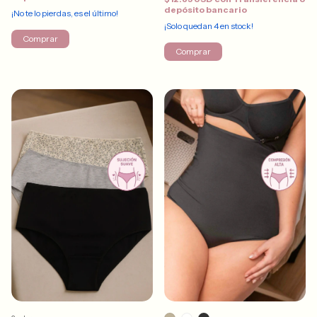
depósito bancario
¡No te lo pierdas, es el último!
¡Solo quedan
4
en stock!
Comprar
Comprar