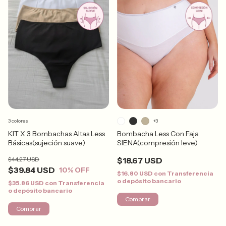
3 colores
+3
KIT X 3 Bombachas Altas Less
Bombacha Less Con Faja
Básicas(sujeción suave)
SIENA(compresión leve)
$44.27 USD
$18.67 USD
$39.84 USD
10
% OFF
$16.80 USD
con
Transferencia
o depósito bancario
$35.86 USD
con
Transferencia
o depósito bancario
Comprar
Comprar