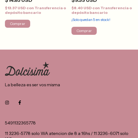
$14.85 USD
$9.33 USD
$13.37 USD
con
Transferencia o
$8.40 USD
con
Transferencia o
depósito bancario
depósito bancario
¡Solo quedan
5
en stock!
Comprar
Comprar
La belleza es ser vos misma
5491132365778
11 3236-5778 solo WA atencion de 8 a 16hs / 11 3236-6071 solo