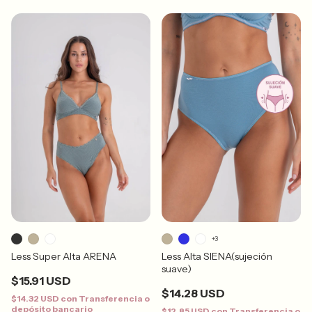
+3
Less Alta SIENA(sujeción
Less Super Alta ARENA
suave)
$15.91 USD
$14.28 USD
$14.32 USD
con
Transferencia o
depósito bancario
$12.85 USD
con
Transferencia o