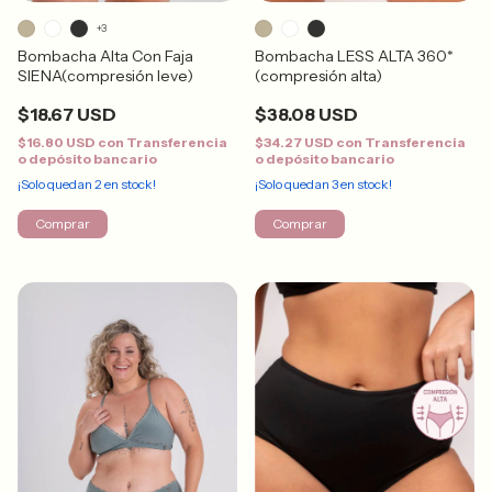
+3
Bombacha Alta Con Faja
Bombacha LESS ALTA 360*
SIENA(compresión leve)
(compresión alta)
$18.67 USD
$38.08 USD
$16.80 USD
con
Transferencia
$34.27 USD
con
Transferencia
o depósito bancario
o depósito bancario
¡Solo quedan
2
en stock!
¡Solo quedan
3
en stock!
Comprar
Comprar