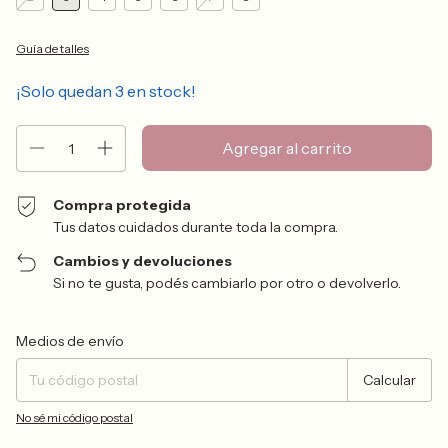
Guía de talles
¡Solo quedan
3
en stock!
Compra protegida
Tus datos cuidados durante toda la compra.
Cambios y devoluciones
Si no te gusta, podés cambiarlo por otro o devolverlo.
Entregas para el CP:
Cambiar CP
Medios de envío
Calcular
No sé mi código postal