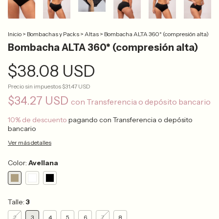
Inicio
>
Bombachas y Packs
>
Altas
>
Bombacha ALTA 360* (compresión alta)
Bombacha ALTA 360* (compresión alta)
$38.08 USD
Precio sin impuestos
$31.47 USD
$34.27 USD
con
Transferencia o depósito bancario
10% de descuento
pagando con Transferencia o depósito
bancario
Ver más detalles
Color:
Avellana
Talle:
3
2
3
4
5
6
7
8