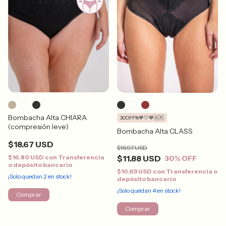
Bombacha Alta CHIARA
30OFF%💙🤍💙🇦🇷
(compresión leve)
Bombacha Alta CLASS
$18.67 USD
$16.97 USD
$16.80 USD
con
Transferencia
$11.88 USD
30
% OFF
o depósito bancario
$10.69 USD
con
Transferencia o
¡Solo quedan
2
en stock!
depósito bancario
¡Solo quedan
4
en stock!
Comprar
Comprar