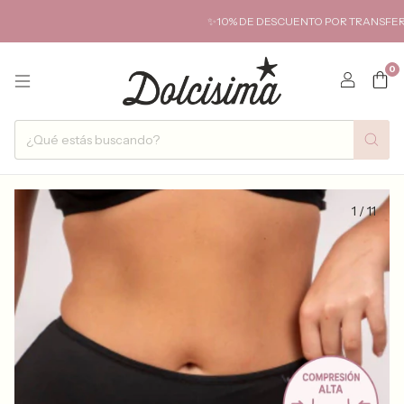
✨10% DE DESCUENTO POR TRANSFERENCIA✨ H
0
1
/
11