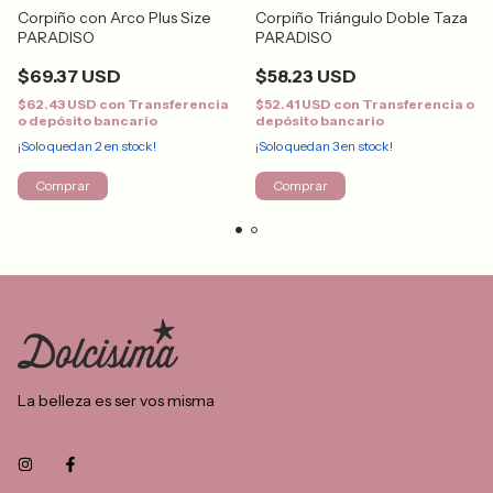
Corpiño con Arco Plus Size
Corpiño Triángulo Doble Taza
PARADISO
PARADISO
$69.37 USD
$58.23 USD
$62.43 USD
con
Transferencia
$52.41 USD
con
Transferencia o
o depósito bancario
depósito bancario
¡Solo quedan
2
en stock!
¡Solo quedan
3
en stock!
Comprar
Comprar
La belleza es ser vos misma