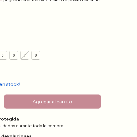
5
6
7
8
en stock!
rotegida
uidados durante toda la compra.
 devoluciones