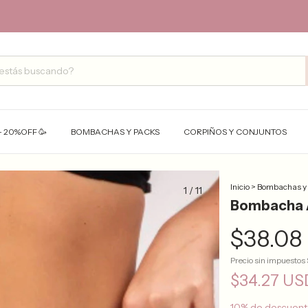
- 20%OFF 🥳
BOMBACHAS Y PACKS
CORPIÑOS Y CONJUNTOS
Inicio
>
Bombachas y
1
/
11
Bombacha A
$38.08
Precio sin impuestos
$34.27 U
10% de descuen