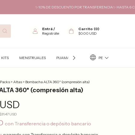
✨10% DE DESCUENTO POR TRANSFERENCIA✨ HASTA 6 CUOTAS SIN I
Entrá
/
Carrito
(
0
)
Registráte
$0.00 USD
PE
KITS
MENSTRUALES
PIJAMAS
TÉRMICO
KITS FUTURA
 Packs
>
Altas
>
Bombacha ALTA 360* (compresión alta)
LTA 360* (compresión alta)
 USD
$31.47 USD
SD
con
Transferencia o depósito bancario
to
pagando con Transferencia o depósito bancario