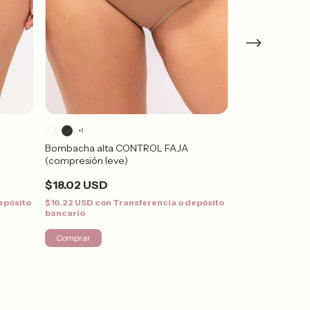
+1
+3
Bombacha alta CONTROL FAJA
Bombacha Alta 
(compresión leve)
$14.28 USD
$18.02 USD
$12.85 USD
con
bancario
epósito
$16.22 USD
con
Transferencia o depósito
bancario
¡Solo quedan
4
en s
Comprar
Comprar