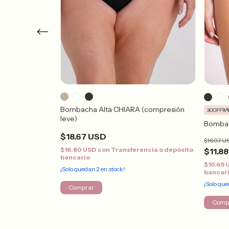
Bombacha Alta CHIARA (compresión
30OFF%
leve)
Bombac
$18.67 USD
$16.97 U
ncia o depósito
$16.80 USD
con
Transferencia o depósito
$11.8
bancario
$10.69
¡Solo quedan
2
en stock!
bancar
¡Solo qu
Comprar
Comp