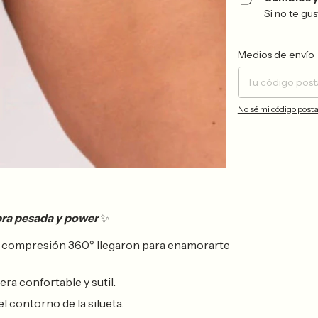
Si no te gu
Entregas para el CP:
Medios de envío
No sé mi código posta
ra pesada y power
✨
e compresión 360º llegaron para enamorarte
a confortable y sutil.
l contorno de la silueta.