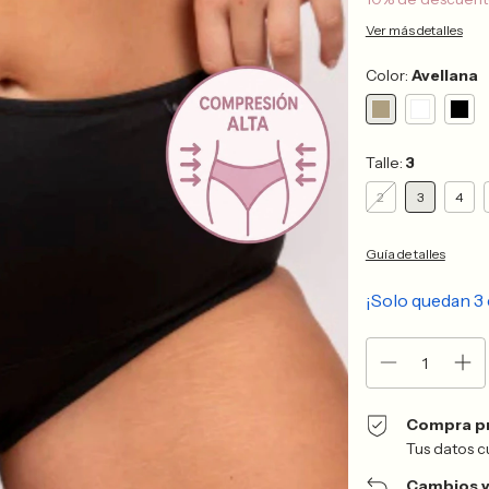
Ver más detalles
Color:
Avellana
Talle:
3
2
3
4
Guía de talles
¡Solo quedan
3
Compra p
Tus datos c
Cambios y