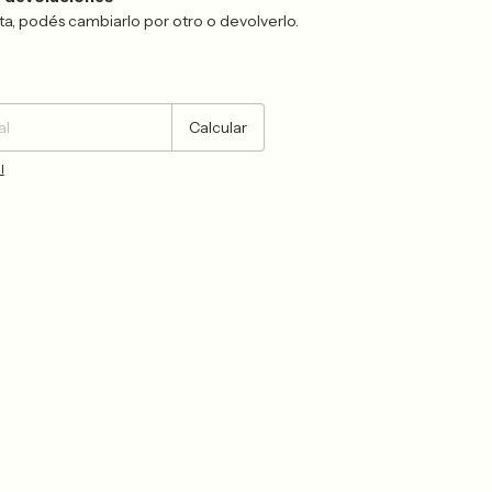
sta, podés cambiarlo por otro o devolverlo.
Cambiar CP
Calcular
l