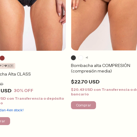
+1
Bombacha alta COMPRESIÓN
🤍💙🇦🇷
(compresión media)
ha Alta CLASS
$22.70 USD
SD
$20.43 USD
con
Transferencia o d
8 USD
30
% OFF
bancario
 USD
con
Transferencia o depósito
io
Comprar
edan
4
en stock!
rar