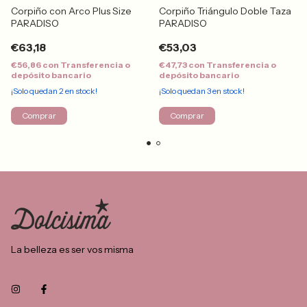
Corpiño con Arco Plus Size
Corpiño Triángulo Doble Taza
PARADISO
PARADISO
€63,18
€53,03
€56,86
con
Transferencia o
€47,73
con
Transferencia o
depósito bancario
depósito bancario
¡Solo quedan
2
en stock!
¡Solo quedan
3
en stock!
Comprar
Comprar
La belleza es ser vos misma