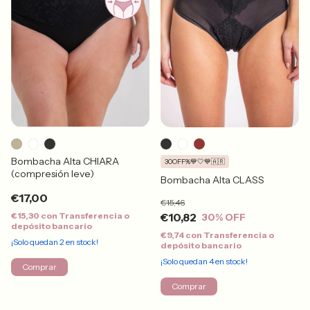
Bombacha Alta CHIARA
30OFF%💙🤍💙🇦🇷
(compresión leve)
Bombacha Alta CLASS
€17,00
€15,46
€15,30
con
Transferencia o
€10,82
30
% OFF
depósito bancario
€9,74
con
Transferencia o
¡Solo quedan
2
en stock!
depósito bancario
¡Solo quedan
4
en stock!
Comprar
Comprar