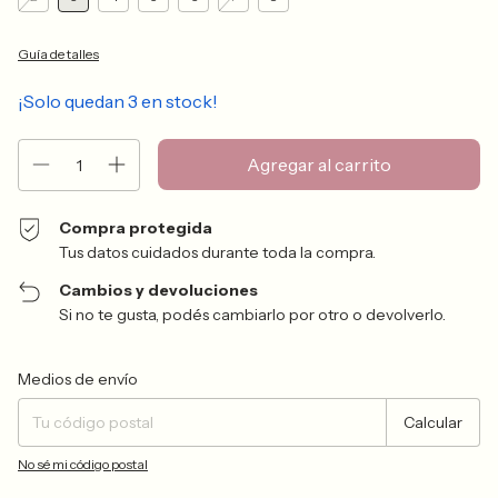
Guía de talles
¡Solo quedan
3
en stock!
Compra protegida
Tus datos cuidados durante toda la compra.
Cambios y devoluciones
Si no te gusta, podés cambiarlo por otro o devolverlo.
Entregas para el CP:
Cambiar CP
Medios de envío
Calcular
No sé mi código postal