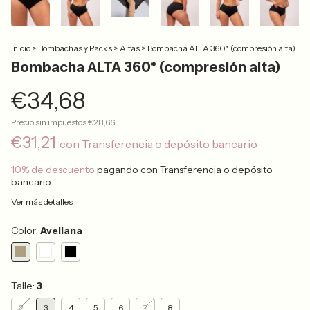
Inicio
>
Bombachas y Packs
>
Altas
>
Bombacha ALTA 360* (compresión alta)
Bombacha ALTA 360* (compresión alta)
€34,68
Precio sin impuestos
€28,66
€31,21
con
Transferencia o depósito bancario
10% de descuento
pagando con Transferencia o depósito
bancario
Ver más detalles
Color:
Avellana
Talle:
3
2
3
4
5
6
7
8