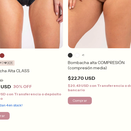
+1
Bombacha alta COMPRESIÓN
🤍💙🇦🇷
(compresión media)
ha Alta CLASS
$22.70 USD
SD
$20.43 USD
con
Transferencia o d
8 USD
30
% OFF
bancario
 USD
con
Transferencia o depósito
io
Comprar
edan
4
en stock!
rar