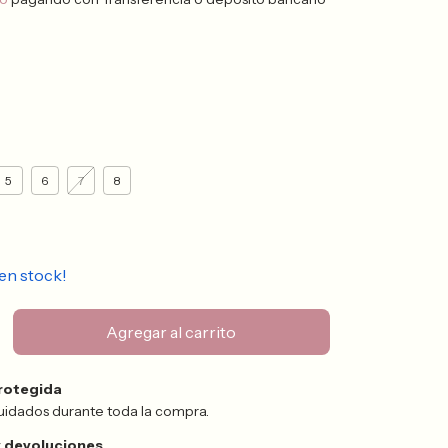
5
6
7
8
en stock!
rotegida
uidados durante toda la compra.
 devoluciones