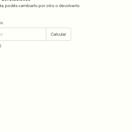
sta, podés cambiarlo por otro o devolverlo.
Cambiar CP
ío
Calcular
l