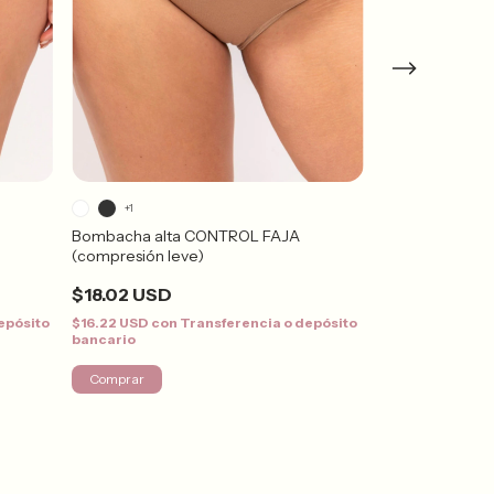
+1
+3
Bombacha alta CONTROL FAJA
Bombacha Alta 
(compresión leve)
$14.28 USD
$18.02 USD
$12.85 USD
con
bancario
epósito
$16.22 USD
con
Transferencia o depósito
bancario
¡Solo quedan
4
en s
Comprar
Comprar