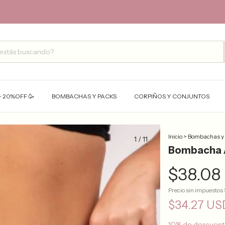
- 20%OFF 🥳
BOMBACHAS Y PACKS
CORPIÑOS Y CONJUNTOS
Inicio
>
Bombachas y
1
/
11
Bombacha A
$38.08
Precio sin impuestos
$34.27 U
10% de descuen