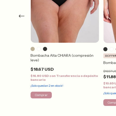
Bombacha Alta CHIARA (compresión
30OFF%
leve)
Bombac
$18.67 USD
$16.97 U
ncia o depósito
$16.80 USD
con
Transferencia o depósito
$11.8
bancario
$10.69
¡Solo quedan
2
en stock!
bancar
¡Solo qu
Comprar
Comp