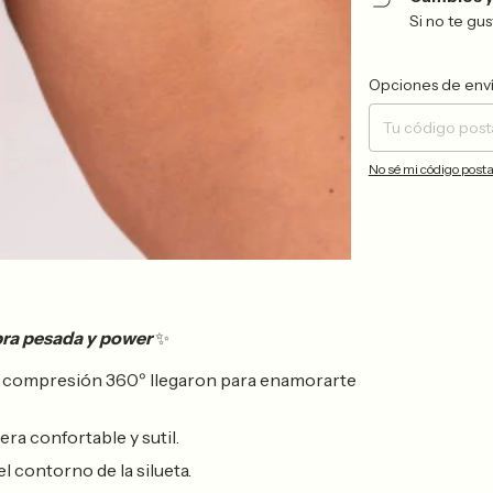
Si no te gu
Entregas para el CP:
Opciones de env
No sé mi código posta
ra pesada y power
✨
e compresión 360º llegaron para enamorarte
a confortable y sutil.
l contorno de la silueta.