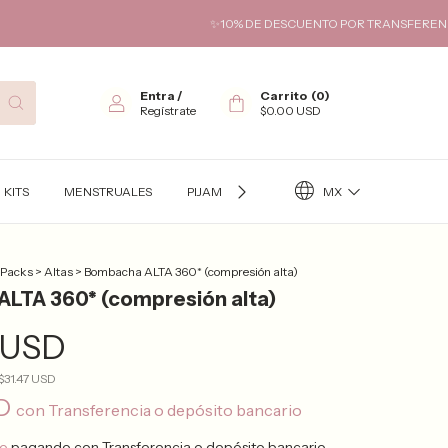
✨10% DE DESCUENTO POR TRANSFERENCIA✨ HASTA 6 C
Entra
/
Carrito
(
0
)
Regístrate
$0.00 USD
MX
KITS
MENSTRUALES
PIJAMAS
TÉRMICO
KITS FUTURA
 Packs
>
Altas
>
Bombacha ALTA 360* (compresión alta)
LTA 360* (compresión alta)
 USD
$31.47 USD
SD
con
Transferencia o depósito bancario
to
pagando con Transferencia o depósito bancario