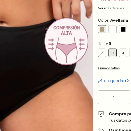
Ver más detalles
Color:
Avellana
Talle:
3
2
3
4
Guía de tallas
¡Solo quedan
3
Compra p
Tus datos c
Cambios y