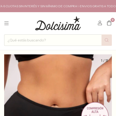
OTAS SIN INTERÉS Y SIN MÍNIMO DE COMPRA✨ENVIOS GRATIS A TODO EL 
0
1
/
11