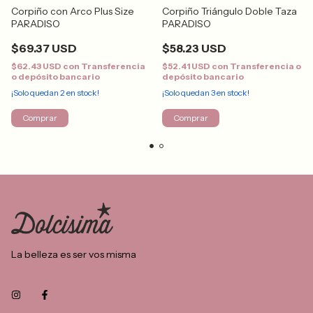
Corpiño con Arco Plus Size
Corpiño Triángulo Doble Taza
PARADISO
PARADISO
$69.37 USD
$58.23 USD
$62.43 USD
con
Transferencia
$52.41 USD
con
Transferencia o
o depósito bancario
depósito bancario
¡Solo quedan
2
en stock!
¡Solo quedan
3
en stock!
Comprar
Comprar
La belleza es ser vos misma