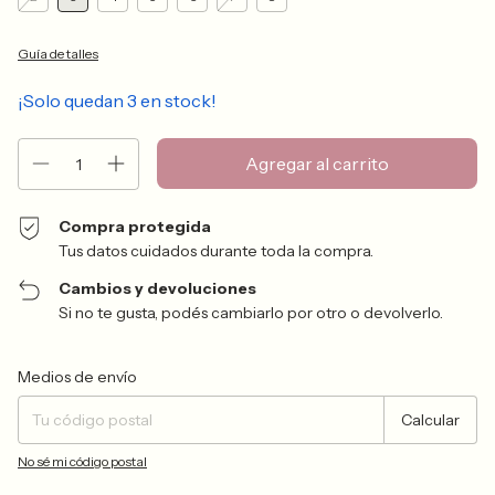
Guía de talles
¡Solo quedan
3
en stock!
Compra protegida
Tus datos cuidados durante toda la compra.
Cambios y devoluciones
Si no te gusta, podés cambiarlo por otro o devolverlo.
Entregas para el CP:
Cambiar CP
Medios de envío
Calcular
No sé mi código postal