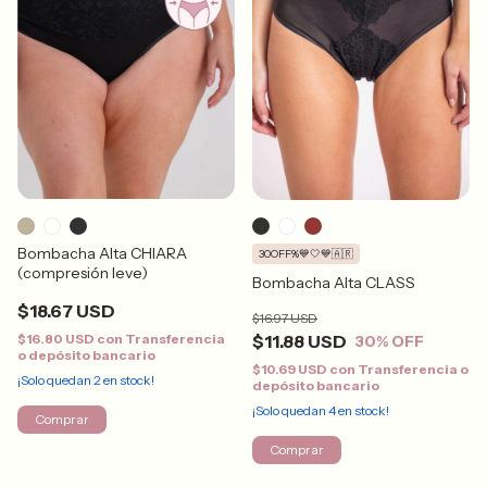
Bombacha Alta CHIARA
30OFF%💙🤍💙🇦🇷
(compresión leve)
Bombacha Alta CLASS
$18.67 USD
$16.97 USD
$16.80 USD
con
Transferencia
$11.88 USD
30
% OFF
o depósito bancario
$10.69 USD
con
Transferencia o
¡Solo quedan
2
en stock!
depósito bancario
¡Solo quedan
4
en stock!
Comprar
Comprar