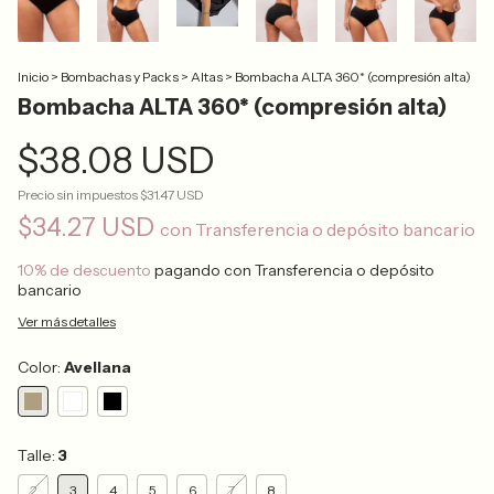
Inicio
>
Bombachas y Packs
>
Altas
>
Bombacha ALTA 360* (compresión alta)
Bombacha ALTA 360* (compresión alta)
$38.08 USD
Precio sin impuestos
$31.47 USD
$34.27 USD
con
Transferencia o depósito bancario
10% de descuento
pagando con Transferencia o depósito
bancario
Ver más detalles
Color:
Avellana
Talle:
3
2
3
4
5
6
7
8