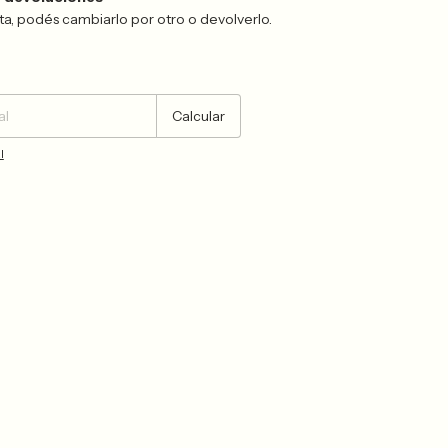
sta, podés cambiarlo por otro o devolverlo.
Cambiar CP
Calcular
l