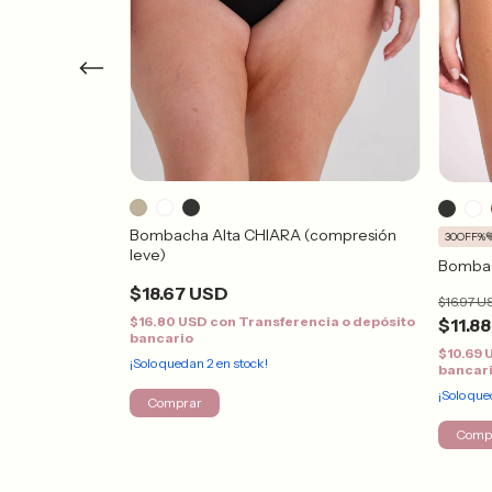
Bombacha Alta CHIARA (compresión
30OFF%
leve)
Bombac
$18.67 USD
$16.97 U
ncia o depósito
$16.80 USD
con
Transferencia o depósito
$11.8
bancario
$10.69
¡Solo quedan
2
en stock!
bancar
¡Solo qu
Comprar
Comp