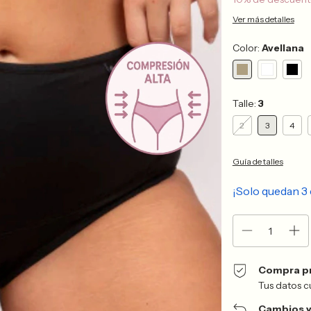
Ver más detalles
Color:
Avellana
Talle:
3
2
3
4
Guía de talles
¡Solo quedan
3
Compra p
Tus datos c
Cambios y