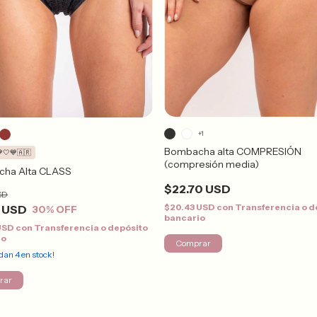
+1
Bombacha alta COMPRESIÓN
🤍💙🇦🇷
(compresión media)
ha Alta CLASS
$22.70 USD
SD
$20.43 USD
con
Transferencia o d
8 USD
30
% OFF
bancario
 USD
con
Transferencia o depósito
io
Comprar
edan
4
en stock!
rar