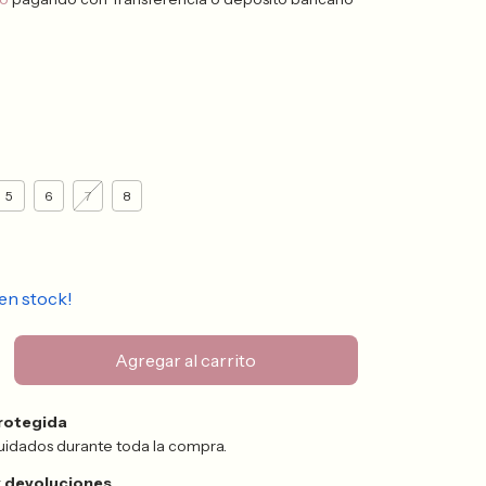
5
6
7
8
en stock!
rotegida
uidados durante toda la compra.
 devoluciones