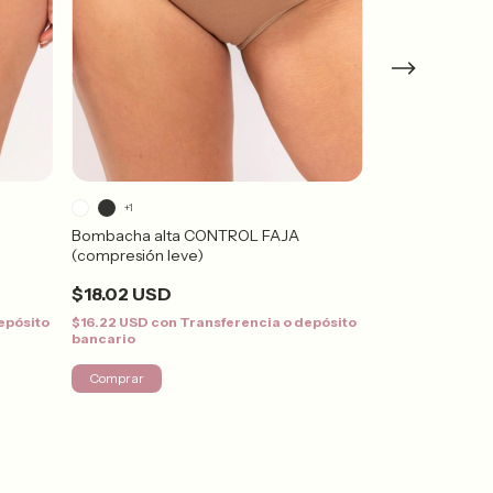
+1
+3
Bombacha alta CONTROL FAJA
Bombacha Alta 
(compresión leve)
$14.28 USD
$18.02 USD
$12.85 USD
con
bancario
epósito
$16.22 USD
con
Transferencia o depósito
bancario
¡Solo quedan
4
en s
Comprar
Comprar