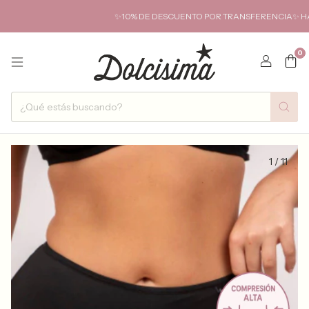
✨10% DE DESCUENTO POR TRANSFERENCIA✨ HASTA 6
0
1
/
11