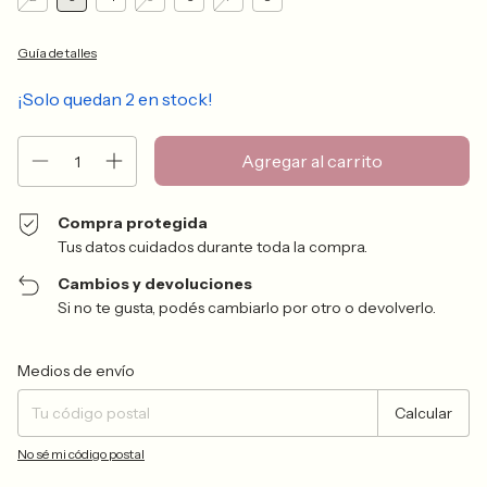
Guía de talles
¡Solo quedan
2
en stock!
Compra protegida
Tus datos cuidados durante toda la compra.
Cambios y devoluciones
Si no te gusta, podés cambiarlo por otro o devolverlo.
Entregas para el CP:
Cambiar CP
Medios de envío
Calcular
No sé mi código postal