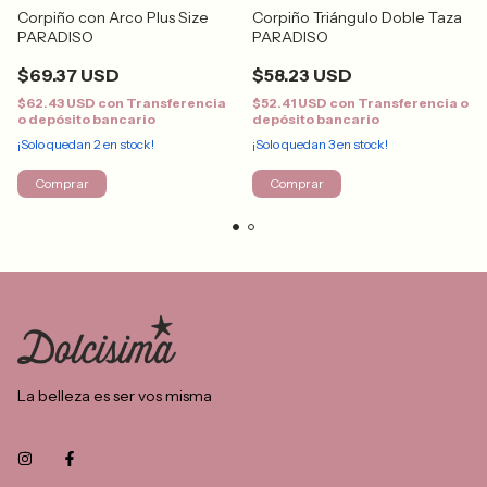
Corpiño con Arco Plus Size
Corpiño Triángulo Doble Taza
PARADISO
PARADISO
$69.37 USD
$58.23 USD
$62.43 USD
con
Transferencia
$52.41 USD
con
Transferencia o
o depósito bancario
depósito bancario
¡Solo quedan
2
en stock!
¡Solo quedan
3
en stock!
Comprar
Comprar
La belleza es ser vos misma