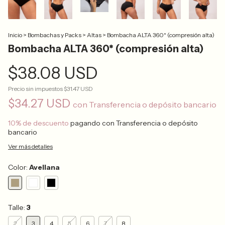
Inicio
>
Bombachas y Packs
>
Altas
>
Bombacha ALTA 360* (compresión alta)
Bombacha ALTA 360* (compresión alta)
$38.08 USD
Precio sin impuestos
$31.47 USD
$34.27 USD
con
Transferencia o depósito bancario
10% de descuento
pagando con Transferencia o depósito
bancario
Ver más detalles
Color:
Avellana
Talle:
3
2
3
4
5
6
7
8