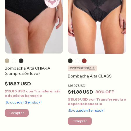
Bombacha Alta CHIARA
30OFF%💙🤍💙🇦🇷
(compresión leve)
Bombacha Alta CLASS
$18.67 USD
$16.97 USD
$16.80 USD
con
Transferencia
$11.88 USD
30
% OFF
o depósito bancario
$10.69 USD
con
Transferencia o
¡Solo quedan
2
en stock!
depósito bancario
¡Solo quedan
3
en stock!
Comprar
Comprar