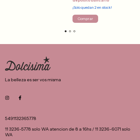
depósito bancario
¡Solo quedan
2
en stock!
Comprar
La belleza es ser vos misma
5491132365778
11 3236-5778 solo WA atencion de 8 a 16hs / 11 3236-6071 solo
WA