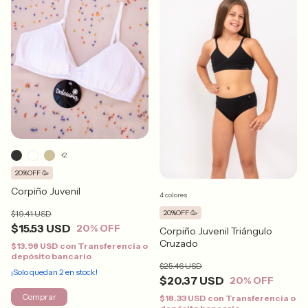
+2
20%OFF 🥳
Corpiño Juvenil
4 colores
$19.41 USD
20%OFF 🥳
$15.53 USD
20
% OFF
Corpiño Juvenil Triángulo
Cruzado
$13.98 USD
con
Transferencia o
depósito bancario
$25.46 USD
¡Solo quedan
2
en stock!
$20.37 USD
20
% OFF
Comprar
$18.33 USD
con
Transferencia o