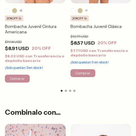
+2
+1
20%OFF 🥳
20%OFF 🥳
Bombacha Juvenil Cintura
Bombacha Juvenil Clásica
Americana
$10.71 USD
$11.14 USD
$8.57 USD
20
% OFF
$8.91 USD
20
% OFF
$7.71 USD
con
Transferencia o
depósito bancario
$8.02 USD
con
Transferencia o
depósito bancario
¡Solo quedan
5
en stock!
¡Solo quedan
3
en stock!
Comprar
Comprar
Combinalo con...