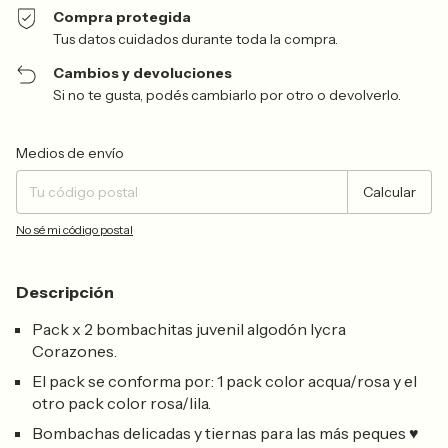
Compra protegida
Tus datos cuidados durante toda la compra.
Cambios y devoluciones
Si no te gusta, podés cambiarlo por otro o devolverlo.
Entregas para el CP:
Cambiar CP
Medios de envío
Calcular
No sé mi código postal
Descripción
Pack x 2 bombachitas juvenil algodón lycra
Corazones.
El pack se conforma por: 1 pack color acqua/rosa y el
otro pack color rosa/lila.
Bombachas delicadas y tiernas para las más peques ♥