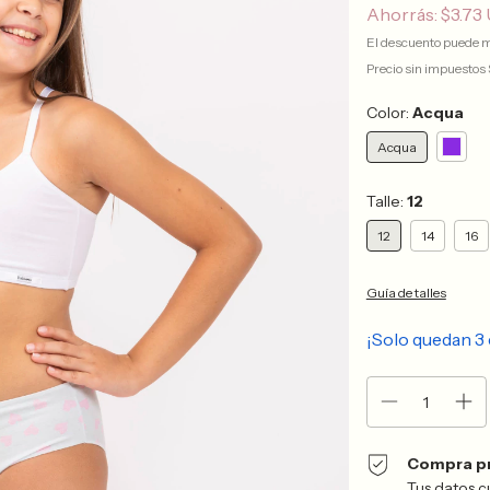
Ahorrás:
$3.73
El descuento puede m
Precio sin impuestos
Color:
Acqua
Acqua
Talle:
12
12
14
16
Guía de talles
¡Solo quedan
3
Compra p
Tus datos c