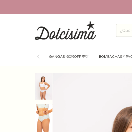
GANGAS -30%OFF 💙🤍
BOMBACHAS Y PA