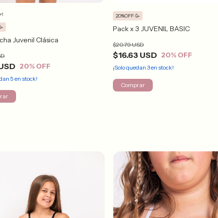
+1
20%OFF 🥳
🥳
Pack x 3 JUVENIL BASIC
ha Juvenil Clásica
$20.79 USD
$16.63 USD
20
% OFF
SD
 USD
20
% OFF
¡Solo quedan
3
en stock!
edan
5
en stock!
Comprar
rar