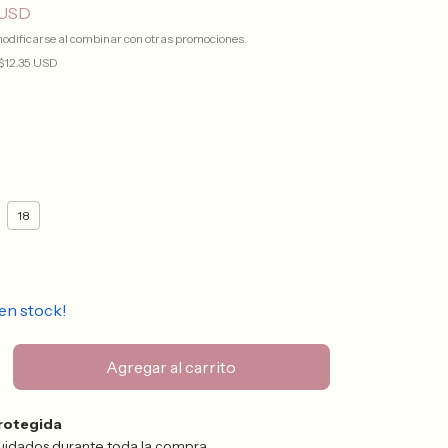
 USD
odificarse al combinar con otras promociones.
$12.35 USD
18
en stock!
rotegida
uidados durante toda la compra.