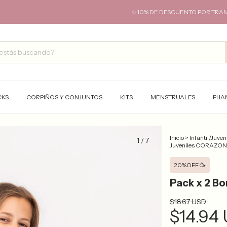
✨10% DE DESCUENTO POR TRANSFERENCIA✨
CKS
CORPIÑOS Y CONJUNTOS
KITS
MENSTRUALES
PIJ
Inicio
>
Infantil/Juveni
1
/
7
Juveniles CORAZO
20%OFF 🥳
Pack x 2 B
$18.67 USD
$14.94