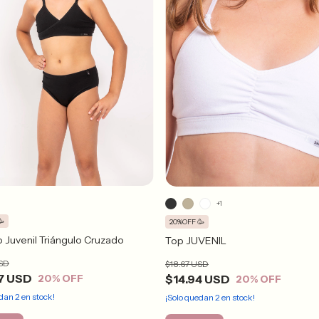
+1
🥳
20%OFF 🥳
 Juvenil Triángulo Cruzado
Top JUVENIL
USD
$18.67 USD
7 USD
$14.94 USD
20
% OFF
20
% OFF
edan
2
en stock!
¡Solo quedan
2
en stock!