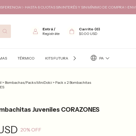
 HASTA 6 CUOTAS SIN INTERÉS Y SIN MÍNIMO DE COMPRA✨ENVIOS GRATIS 
Entrá
/
Carrito
(
0
)
Registráte
$0.00 USD
PA
AMAS
TÉRMICO
KITS FUTURA MAMÁ ✨
INFANTIL/JUVENIL
l
>
Bombachas/Packs MiniDolci
>
Pack x 2 Bombachitas
NES
ombachitas Juveniles CORAZONES
 USD
20
% OFF