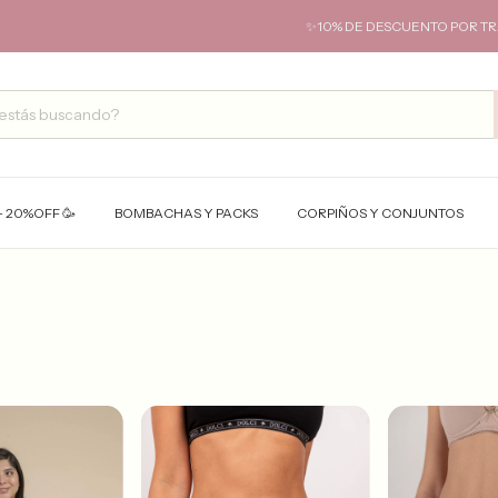
✨10% DE DESCUENTO POR TRANSFERE
- 20%OFF 🥳
BOMBACHAS Y PACKS
CORPIÑOS Y CONJUNTOS