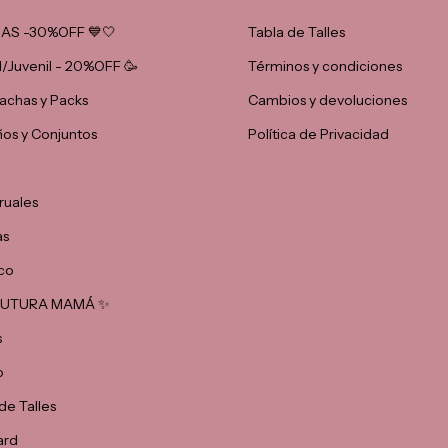
AS -30%OFF 💙🤍
Tabla de Talles
il/Juvenil - 20%OFF 🥳
Términos y condiciones
chas y Packs
Cambios y devoluciones
ños y Conjuntos
Política de Privacidad
ruales
as
co
 FUTURA MAMÁ ✨
s
o
de Talles
ard