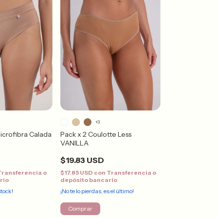
+3
Microfibra Calada
Pack x 2 Coulotte Less
VANILLA
$19.83 USD
Transferencia o
$17.85 USD
con
Transferencia o
rio
depósito bancario
tock!
¡No te lo pierdas, es el último!
Comprar