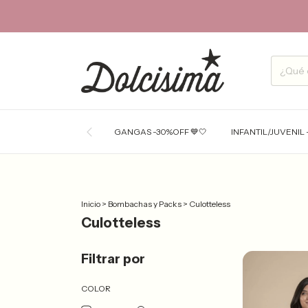
GANGAS -30%OFF 💙🤍
INFANTIL/JUVENIL 
Inicio
>
Bombachas y Packs
>
Culotteless
Culotteless
Filtrar por
COLOR