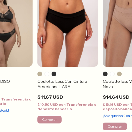
ADISO
Coulotte Less Con Cintura
Coulotte less 
Americana LARA
Nova
$11.67 USD
$14.64 USD
n
Transferencia o
ario
$10.50 USD
con
Transferencia o
$13.18 USD
con
depósito bancario
depósito banca
stock!
¡Solo quedan
2
en s
Comprar
Comprar