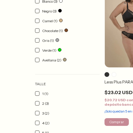
Blanco (3)
Negro (3)
Camel (1)
Chocolate (1)
Gris (1)
Verde (1)
Avellana (2)
Less Plus PAR
TALLE
$23.02 USD
1 (1)
$20.72 USD
co
2 (3)
depósito banc
¡Solo quedan
5
en 
3 (2)
Comprar
4 (2)
5 (1)