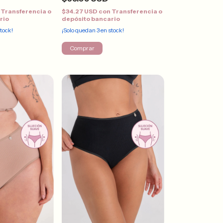
Transferencia o
$34.27 USD
con
Transferencia o
rio
depósito bancario
tock!
¡Solo quedan
3
en stock!
Comprar