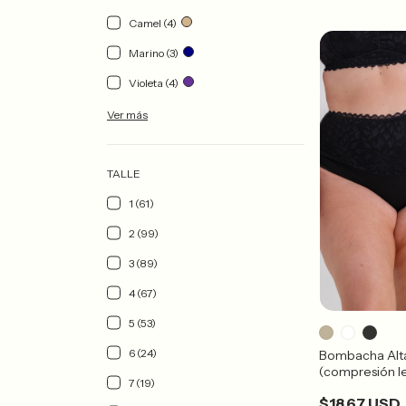
Camel (4)
Marino (3)
Violeta (4)
Ver más
TALLE
1 (61)
2 (99)
3 (89)
4 (67)
5 (53)
6 (24)
Bombacha Alt
(compresión l
7 (19)
$18.67 USD