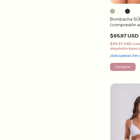
Bombacha SÚ
(compresión al
$65.97 USD
$59.37 USD
co
depósito banc
¡Solo quedan
3
en 
Comprar