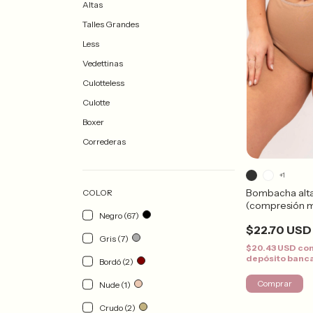
Altas
Talles Grandes
Less
Vedettinas
Culotteless
Culotte
Boxer
Correderas
+1
Bombacha al
COLOR
(compresión 
Negro (67)
$22.70 USD
Gris (7)
$20.43 USD
co
depósito banc
Bordó (2)
Comprar
Nude (1)
Crudo (2)