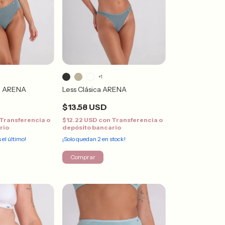
+1
ta ARENA
Less Clásica ARENA
$13.58 USD
Transferencia o
$12.22 USD
con
Transferencia o
rio
depósito bancario
s el último!
¡Solo quedan
2
en stock!
Comprar