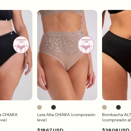
a CHIARA
Less Alta CHIARA (compresión
Bombacha ALT
eve)
leve)
(compresión al
$18.67 USD
$38.08 USD