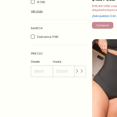
8 (18)
$16.80 USD
co
depósito banc
Ver más
¡Solo quedan
2
en 
Comprar
MARCA
Dolcisima (118)
PRECIO
Desde
Hasta