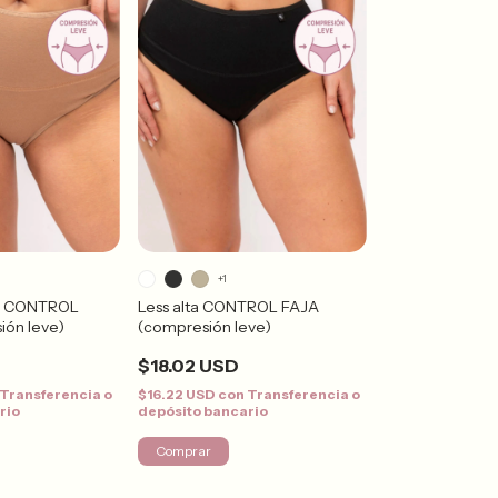
+1
a CONTROL
Less alta CONTROL FAJA
ión leve)
(compresión leve)
$18.02 USD
Transferencia o
$16.22 USD
con
Transferencia o
rio
depósito bancario
Comprar