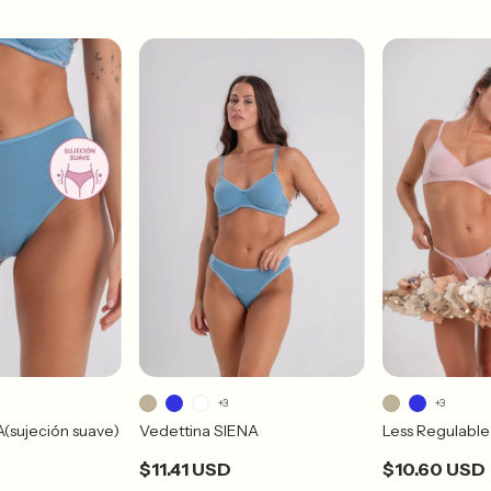
+3
+3
Less Regulable
A(sujeción suave)
Vedettina SIENA
$10.60 USD
$11.41 USD