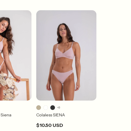
+3
 Siena
Colaless SIENA
$10.50 USD