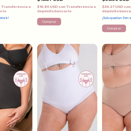
n
Transferencia o
$16.80 USD
con
Transferencia o
$34.27 USD
con
ario
depósito bancario
depósito banca
stock!
¡Solo quedan
3
en s
Comprar
Comprar