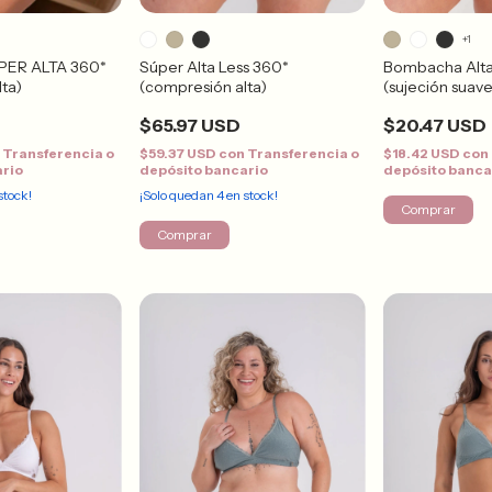
+1
PER ALTA 360*
Súper Alta Less 360*
Bombacha Alt
ta)
(compresión alta)
(sujeción suave
$65.97 USD
$20.47 USD
n
Transferencia o
$59.37 USD
con
Transferencia o
$18.42 USD
con
ario
depósito bancario
depósito banca
stock!
¡Solo quedan
4
en stock!
Comprar
Comprar