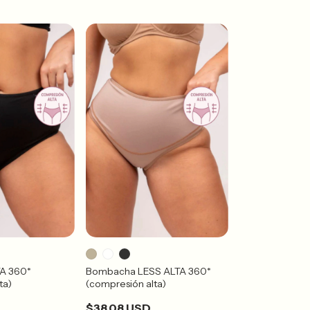
A 360*
Bombacha LESS ALTA 360*
ta)
(compresión alta)
$38.08 USD