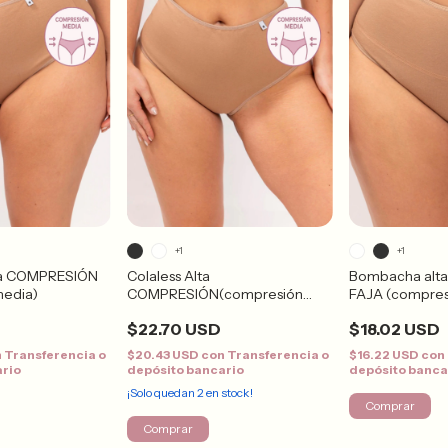
+1
+1
ta COMPRESIÓN
Colaless Alta
Bombacha alt
media)
COMPRESIÓN(compresión
FAJA (compres
media)
$22.70 USD
$18.02 USD
n
Transferencia o
$20.43 USD
con
Transferencia o
$16.22 USD
con
ario
depósito bancario
depósito banca
¡Solo quedan
2
en stock!
Comprar
Comprar