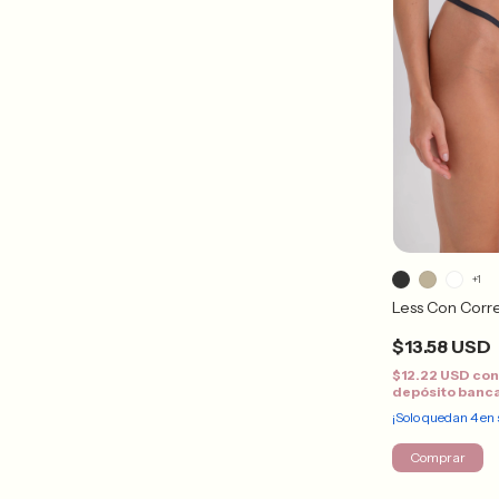
+1
Less Con Cor
$13.58 USD
$12.22 USD
co
depósito banc
¡Solo quedan
4
en 
Comprar