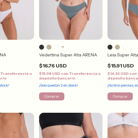
+1
ENA
Vedettina Super Alta ARENA
Less Super Al
$16.76 USD
$15.91 USD
Transferencia o
$15.08 USD
con
Transferencia o
$14.32 USD
con
ario
depósito bancario
depósito banca
stock!
¡Solo quedan
2
en stock!
¡No te lo pierdas, e
Comprar
Comprar