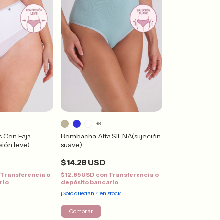
+3
 Con Faja
Bombacha Alta SIENA(sujeción
ión leve)
suave)
$14.28 USD
Transferencia o
$12.85 USD
con
Transferencia o
rio
depósito bancario
¡Solo quedan
4
en stock!
Comprar