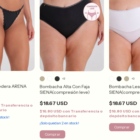
+3
+3
redera ARENA
Bombacha Alta Con Faja
Bombacha Less
SIENA(compresión leve)
SIENA(compres
$18.67 USD
$18.67 USD
n
Transferencia o
ario
$16.80 USD
con
Transferencia o
$16.80 USD
con
depósito bancario
depósito banca
stock!
¡Solo quedan
2
en stock!
Comprar
Comprar