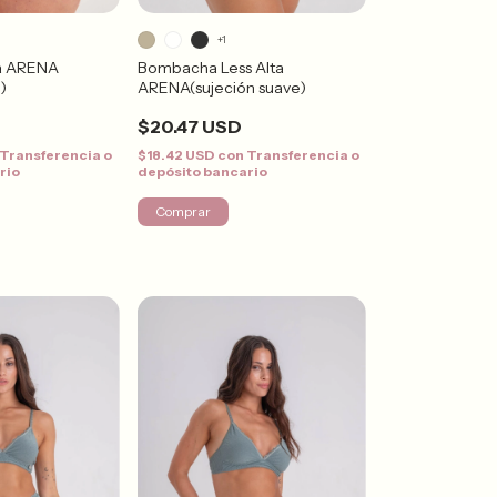
+1
a ARENA
Bombacha Less Alta
)
ARENA(sujeción suave)
$20.47 USD
Transferencia o
$18.42 USD
con
Transferencia o
rio
depósito bancario
Comprar