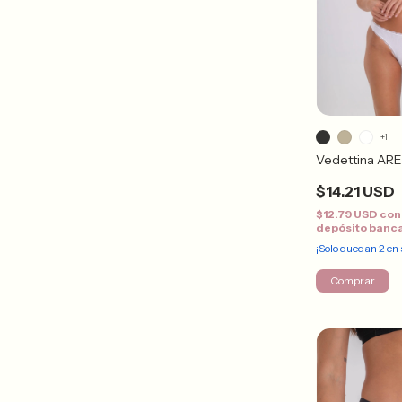
+1
Vedettina AR
$14.21 USD
$12.79 USD
con
depósito banc
¡Solo quedan
2
en 
Comprar