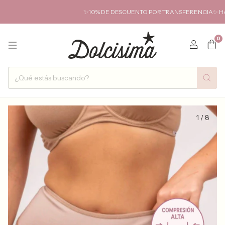
✨10% DE DESCUENTO POR TRANSFERENCIA✨ HASTA 6
0
1
/
8