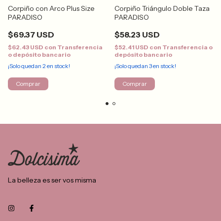
Corpiño con Arco Plus Size
Corpiño Triángulo Doble Taza
PARADISO
PARADISO
$69.37 USD
$58.23 USD
$62.43 USD
con
Transferencia
$52.41 USD
con
Transferencia o
o depósito bancario
depósito bancario
¡Solo quedan
2
en stock!
¡Solo quedan
3
en stock!
Comprar
Comprar
La belleza es ser vos misma