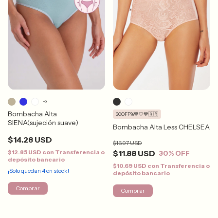
+3
Bombacha Alta
30OFF%💙🤍💙🇦🇷
SIENA(sujeción suave)
Bombacha Alta Less CHELSEA
$14.28 USD
$16.97 USD
$12.85 USD
con
Transferencia o
$11.88 USD
30
% OFF
depósito bancario
$10.69 USD
con
Transferencia o
¡Solo quedan
4
en stock!
depósito bancario
Comprar
Comprar