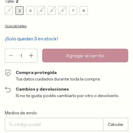
Talle:
2
1
2
3
4
5
6
7
8
Guía de talles
¡Solo quedan
3
en stock!
Compra protegida
Tus datos cuidados durante toda la compra.
Cambios y devoluciones
Si no te gusta, podés cambiarlo por otro o devolverlo.
Entregas para el CP:
Cambiar CP
Medios de envío
Calcular