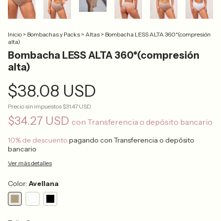
Inicio
>
Bombachas y Packs
>
Altas
>
Bombacha LESS ALTA 360*(compresión
alta)
Bombacha LESS ALTA 360*(compresión
alta)
$38.08 USD
Precio sin impuestos
$31.47 USD
$34.27 USD
con
Transferencia o depósito bancario
10% de descuento
pagando con Transferencia o depósito
bancario
Ver más detalles
Color:
Avellana