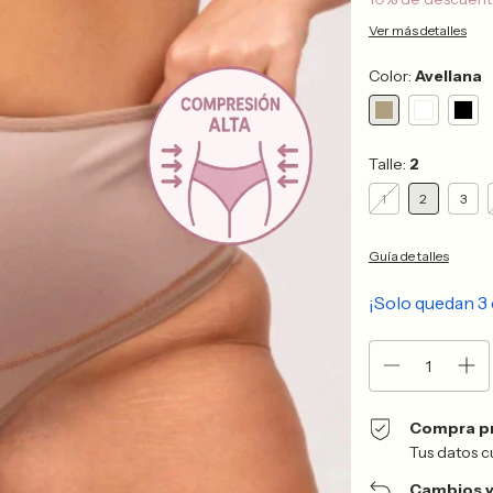
Ver más detalles
Color:
Avellana
Talle:
2
1
2
3
Guía de talles
¡Solo quedan
3
Compra p
Tus datos c
Cambios y