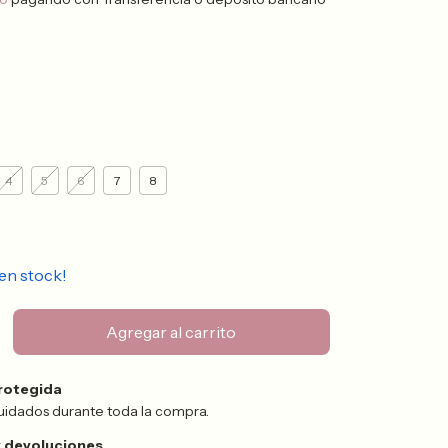
4
5
6
7
8
en stock!
rotegida
uidados durante toda la compra.
 devoluciones