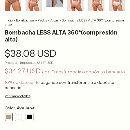
Inicio
>
Bombachas y Packs
>
Altas
>
Bombacha LESS ALTA 360*(compresión
alta)
Bombacha LESS ALTA 360*(compresión
alta)
$38.08 USD
Precio sin impuestos
$31.47 USD
$34.27 USD
con
Transferencia o depósito bancario
10% de descuento
pagando con Transferencia o depósito
bancario
Ver más detalles
Color:
Avellana