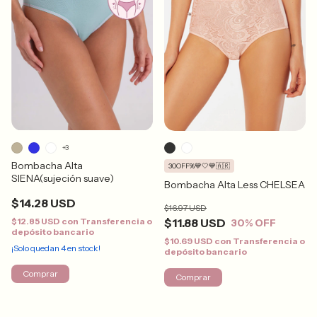
+3
Bombacha Alta
30OFF%💙🤍💙🇦🇷
SIENA(sujeción suave)
Bombacha Alta Less CHELSEA
$14.28 USD
$16.97 USD
$12.85 USD
con
Transferencia o
$11.88 USD
30
% OFF
depósito bancario
$10.69 USD
con
Transferencia o
¡Solo quedan
4
en stock!
depósito bancario
Comprar
Comprar