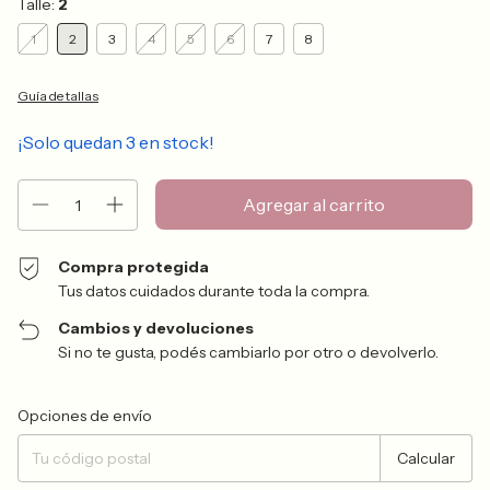
Talle:
2
1
2
3
4
5
6
7
8
Guía de tallas
¡Solo quedan
3
en stock!
Compra protegida
Tus datos cuidados durante toda la compra.
Cambios y devoluciones
Si no te gusta, podés cambiarlo por otro o devolverlo.
Entregas para el CP:
Cambiar CP
Opciones de envío
Calcular