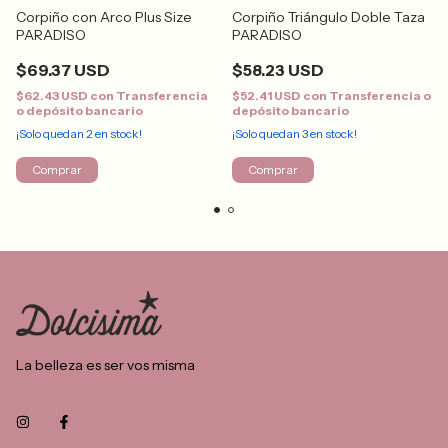
Corpiño con Arco Plus Size
Corpiño Triángulo Doble Taza
PARADISO
PARADISO
$69.37 USD
$58.23 USD
$62.43 USD
con
Transferencia
$52.41 USD
con
Transferencia o
o depósito bancario
depósito bancario
¡Solo quedan
2
en stock!
¡Solo quedan
3
en stock!
Comprar
Comprar
La belleza es ser vos misma