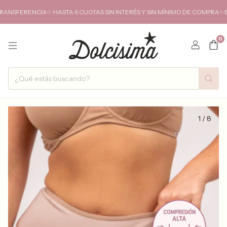
NCIA✨ HASTA 6 CUOTAS SIN INTERÉS Y SIN MÍNIMO DE COMPRA✨ENVIOS GR
0
1
/
8