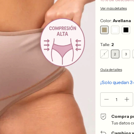
Ver más detalles
Color:
Avellana
Talle:
2
1
2
3
Guía de talles
¡Solo quedan
3
Compra p
Tus datos c
Cambios y