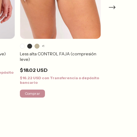
+1
ve)
Less alta CONTROL FAJA (compresión
Less Alta FORT
leve)
$16.97 USD
$18.02 USD
epósito
$15.27 USD
con
bancario
$16.22 USD
con
Transferencia o depósito
bancario
¡Solo quedan
3
en s
Comprar
Comprar