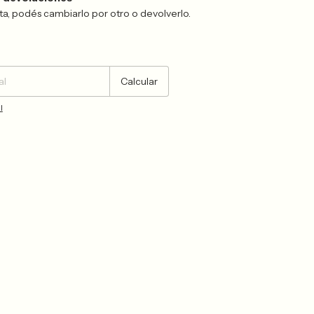
sta, podés cambiarlo por otro o devolverlo.
Cambiar CP
Calcular
l