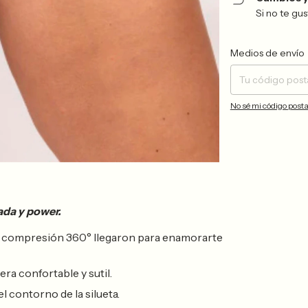
Si no te gu
Entregas para el CP:
Medios de envío
No sé mi código posta
ada y power.
e compresión 360° llegaron para enamorarte
a confortable y sutil.
l contorno de la silueta.