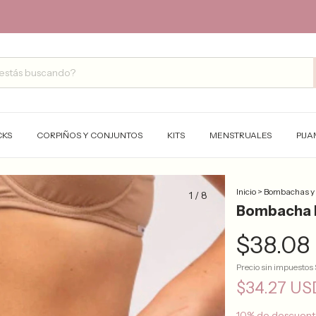
CKS
CORPIÑOS Y CONJUNTOS
KITS
MENSTRUALES
PIJ
Inicio
>
Bombachas y
1
/
8
Bombacha L
$38.08
Precio sin impuestos
$34.27 U
10% de descuen