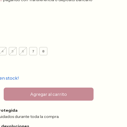
4
5
6
7
8
en stock!
rotegida
uidados durante toda la compra.
 devoluciones