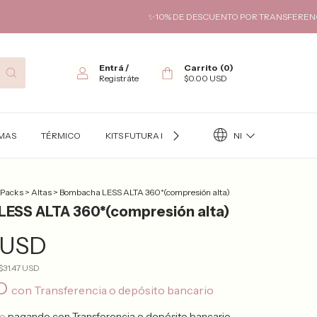
✨10% DE DESCUENTO POR TRANSFERENCIA✨ HASTA 6 CUO
Entrá
/
Carrito
(
0
)
Registráte
$0.00 USD
NI
AMAS
TÉRMICO
KITS FUTURA MAMÁ ✨
INFANTIL/JUVENIL
 Packs
>
Altas
>
Bombacha LESS ALTA 360*(compresión alta)
ESS ALTA 360*(compresión alta)
 USD
$31.47 USD
SD
con
Transferencia o depósito bancario
to
pagando con Transferencia o depósito bancario