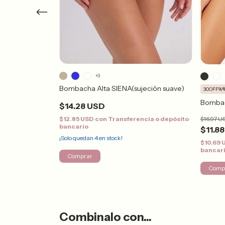
+3
Bombacha Alta SIENA(sujeción suave)
30OFF%
Bombac
$14.28 USD
$16.97 U
$12.85 USD
con
Transferencia o depósito
bancario
$11.8
¡Solo quedan
4
en stock!
ncia o depósito
$10.69
bancar
Comprar
Comp
Combinalo con...