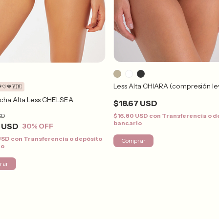
Less Alta CHIARA (compresión le
🤍💙🇦🇷
ha Alta Less CHELSEA
$18.67 USD
SD
$16.80 USD
con
Transferencia o d
bancario
8 USD
30
% OFF
 USD
con
Transferencia o depósito
Comprar
io
rar