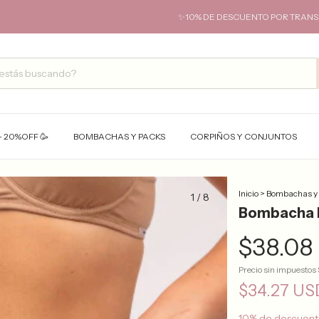
✨10% DE DESCUENTO POR TRANSFERENCIA✨ HAST
- 20%OFF 🥳
BOMBACHAS Y PACKS
CORPIÑOS Y CONJUNTOS
Inicio
>
Bombachas y
1
/
8
Bombacha L
$38.08
Precio sin impuestos
$34.27 U
10% de descuen