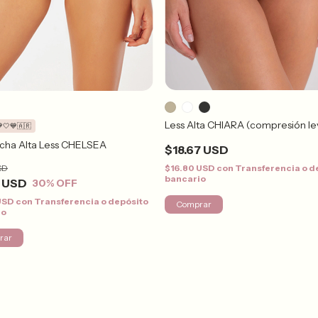
Less Alta CHIARA (compresión le
🤍💙🇦🇷
ha Alta Less CHELSEA
$18.67 USD
SD
$16.80 USD
con
Transferencia o d
bancario
8 USD
30
% OFF
 USD
con
Transferencia o depósito
Comprar
io
rar