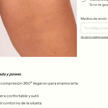
Si no te gu
Entregas para el CP:
Medios de envío
No sé mi código posta
ada y power.
e compresión 360° llegaron para enamorarte
a confortable y sutil.
l contorno de la silueta.