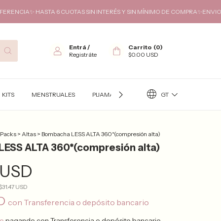
A 6 CUOTAS SIN INTERÉS Y SIN MÍNIMO DE COMPRA✨ENVIOS GRATIS A TOD
Entrá
/
Carrito
(
0
)
Registráte
$0.00 USD
GT
KITS
MENSTRUALES
PIJAMAS
TÉRMICO
KITS FUTURA
 Packs
>
Altas
>
Bombacha LESS ALTA 360*(compresión alta)
ESS ALTA 360*(compresión alta)
 USD
$31.47 USD
SD
con
Transferencia o depósito bancario
to
pagando con Transferencia o depósito bancario