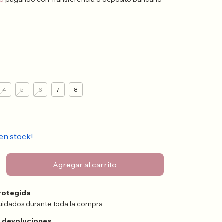
4
5
6
7
8
en stock!
rotegida
uidados durante toda la compra.
 devoluciones