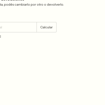
sta, podés cambiarlo por otro o devolverlo.
Cambiar CP
Calcular
l