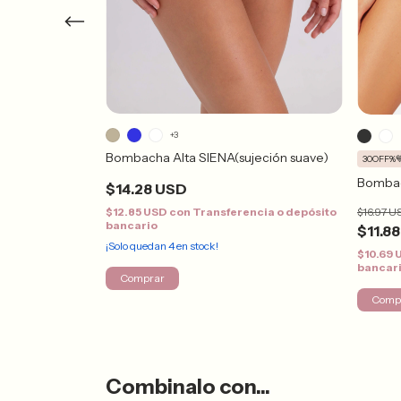
+3
Bombacha Alta SIENA(sujeción suave)
30OFF%
Bombac
$14.28 USD
$16.97 U
$12.85 USD
con
Transferencia o depósito
bancario
$11.8
¡Solo quedan
4
en stock!
ncia o depósito
$10.69
bancar
Comprar
Comp
Combinalo con...