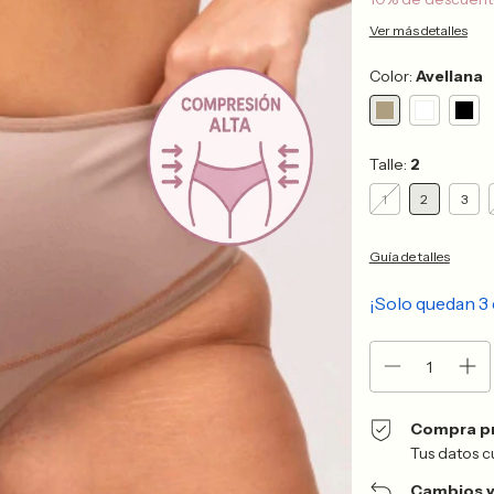
Ver más detalles
Color:
Avellana
Talle:
2
1
2
3
Guía de talles
¡Solo quedan
3
Compra p
Tus datos c
Cambios y