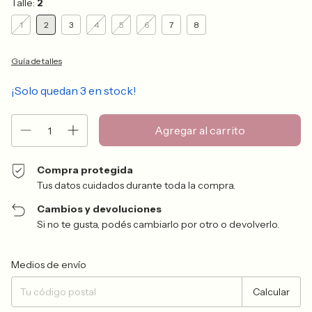
Talle:
2
1
2
3
4
5
6
7
8
Guía de talles
¡Solo quedan
3
en stock!
Compra protegida
Tus datos cuidados durante toda la compra.
Cambios y devoluciones
Si no te gusta, podés cambiarlo por otro o devolverlo.
Entregas para el CP:
Cambiar CP
Medios de envío
Calcular