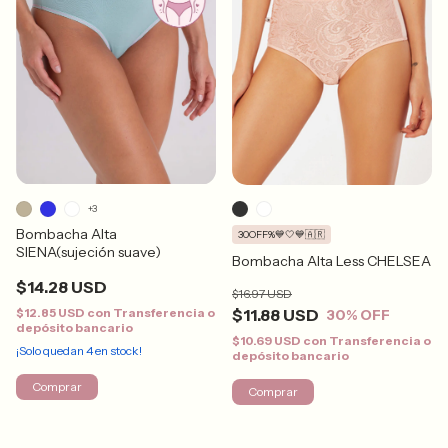
+3
Bombacha Alta
30OFF%💙🤍💙🇦🇷
SIENA(sujeción suave)
Bombacha Alta Less CHELSEA
$14.28 USD
$16.97 USD
$12.85 USD
con
Transferencia o
$11.88 USD
30
% OFF
depósito bancario
$10.69 USD
con
Transferencia o
¡Solo quedan
4
en stock!
depósito bancario
Comprar
Comprar