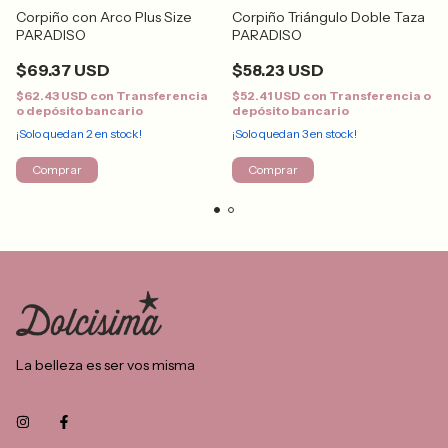
Corpiño con Arco Plus Size
Corpiño Triángulo Doble Taza
PARADISO
PARADISO
$69.37 USD
$58.23 USD
$62.43 USD
con
Transferencia
$52.41 USD
con
Transferencia o
o depósito bancario
depósito bancario
¡Solo quedan
2
en stock!
¡Solo quedan
3
en stock!
Comprar
Comprar
La belleza es ser vos misma