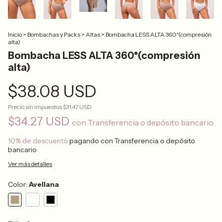
Inicio
>
Bombachas y Packs
>
Altas
>
Bombacha LESS ALTA 360*(compresión
alta)
Bombacha LESS ALTA 360*(compresión
alta)
$38.08 USD
Precio sin impuestos
$31.47 USD
$34.27 USD
con
Transferencia o depósito bancario
10% de descuento
pagando con Transferencia o depósito
bancario
Ver más detalles
Color:
Avellana