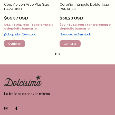
Corpiño con Arco Plus Size
Corpiño Triángulo Doble Taza
PARADISO
PARADISO
$69.37 USD
$58.23 USD
$62.43 USD
con
Transferencia
$52.41 USD
con
Transferencia o
o depósito bancario
depósito bancario
¡Solo quedan
2
en stock!
¡Solo quedan
3
en stock!
Comprar
Comprar
La belleza es ser vos misma