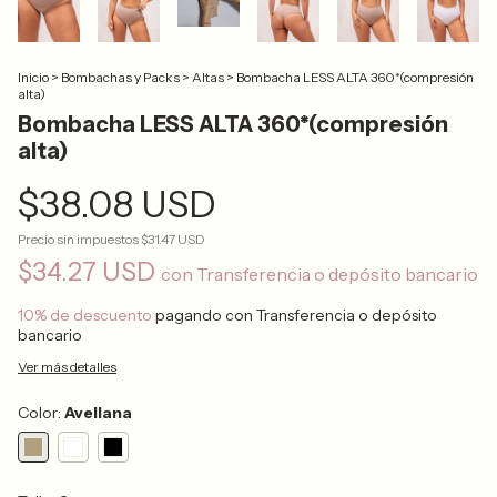
Inicio
>
Bombachas y Packs
>
Altas
>
Bombacha LESS ALTA 360*(compresión
alta)
Bombacha LESS ALTA 360*(compresión
alta)
$38.08 USD
Precio sin impuestos
$31.47 USD
$34.27 USD
con
Transferencia o depósito bancario
10% de descuento
pagando con Transferencia o depósito
bancario
Ver más detalles
Color:
Avellana