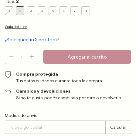
Talle:
2
1
2
3
4
5
6
7
8
Guía de talles
¡Solo quedan
3
en stock!
Compra protegida
Tus datos cuidados durante toda la compra.
Cambios y devoluciones
Si no te gusta, podés cambiarlo por otro o devolverlo.
Entregas para el CP:
Cambiar CP
Medios de envío
Calcular