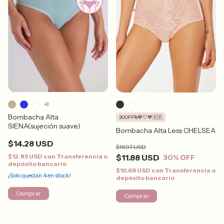
+3
Bombacha Alta
30OFF%💙🤍💙🇦🇷
SIENA(sujeción suave)
Bombacha Alta Less CHELSEA
$14.28 USD
$16.97 USD
$12.85 USD
con
Transferencia o
$11.88 USD
30
% OFF
depósito bancario
$10.69 USD
con
Transferencia o
¡Solo quedan
4
en stock!
depósito bancario
Comprar
Comprar