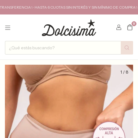
RENCIA✨ HASTA 6 CUOTAS SIN INTERÉS Y SIN MÍNIMO DE COMPRA✨ENVIOS
0
1
/
8