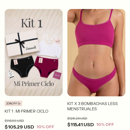
KIT X 3 BOMBACHAS LESS
20%OFF 🥳
MENSTRUALES
KIT 1 : MI PRIMER CICLO
$128.23 USD
$116.99 USD
$115.41 USD
10
% OFF
$105.29 USD
10
% OFF