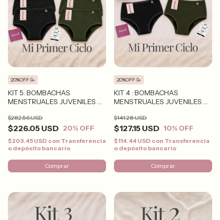
20%OFF 🥳
20%OFF 🥳
KIT 5: BOMBACHAS
KIT 4 : BOMBACHAS
MENSTRUALES JUVENILES X
MENSTRUALES JUVENILES X
6
3
$282.56 USD
$141.28 USD
$226.05 USD
$127.15 USD
20
% OFF
10
% OFF
$203.45 USD
con
Transferencia
$114.44 USD
con
Transferencia
o depósito bancario
o depósito bancario
Comprar
Comprar