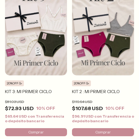
20%OFF 🥳
20%OFF 🥳
KIT 3: MI PRIMER CICLO
KIT 2 : MI PRIMER CICLO
$81.03 USD
$119.64 USD
$72.93 USD
$107.68 USD
10
% OFF
10
% OFF
$65.64 USD
con
Transferencia
$96.91 USD
con
Transferencia o
o depósito bancario
depósito bancario
Comprar
Comprar