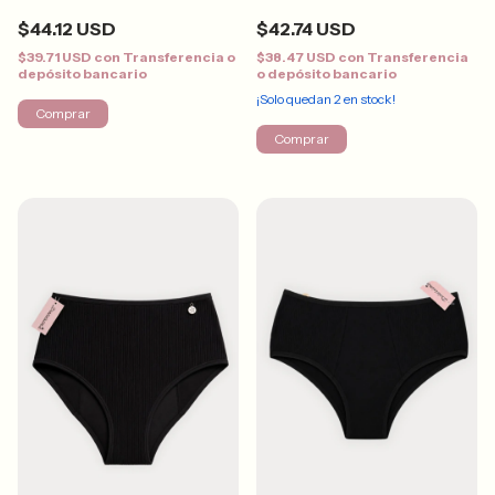
$44.12 USD
$42.74 USD
$39.71 USD
con
Transferencia o
$38.47 USD
con
Transferencia
depósito bancario
o depósito bancario
¡Solo quedan
2
en stock!
Comprar
Comprar