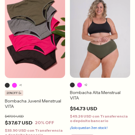
+2
+1
Bombacha Alta Menstrual
20%OFF 🥳
VITA
Bombacha Juvenil Menstrual
VITA
$54.73 USD
$47.09 USD
$49.26 USD
con
Transferencia
o depósito bancario
$37.67 USD
20
% OFF
¡Solo quedan
3
en stock!
$33.90 USD
con
Transferencia
o depósito bancario