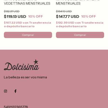
VEDETTINAS MENSTRUALES
MENSTRUALES
$132.37 USD
$164.19 USD
$119.13 USD
$147.77 USD
10
% OFF
10
% OFF
$107.22 USD
con
Transferencia
$132.99 USD
con
Transferencia
o depósito bancario
o depósito bancario
Comprar
Comprar
La belleza es ser vos misma
5491132365778