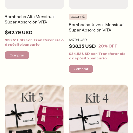
Bombacha Alta Menstrual
20%OFF 🥳
Súper Absorción VITA
Bombacha Juvenil Menstrual
Súper Absorción VITA
$62.79 USD
$47.94 USD
$56.51 USD
con
Transferencia o
depósito bancario
$38.35 USD
20
% OFF
$34.52 USD
con
Transferencia
Comprar
o depósito bancario
Comprar