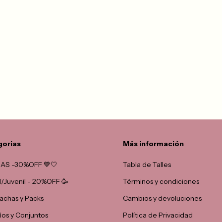
gorias
Más información
AS -30%OFF 💙🤍
Tabla de Talles
il/Juvenil - 20%OFF 🥳
Términos y condiciones
chas y Packs
Cambios y devoluciones
ños y Conjuntos
Política de Privacidad