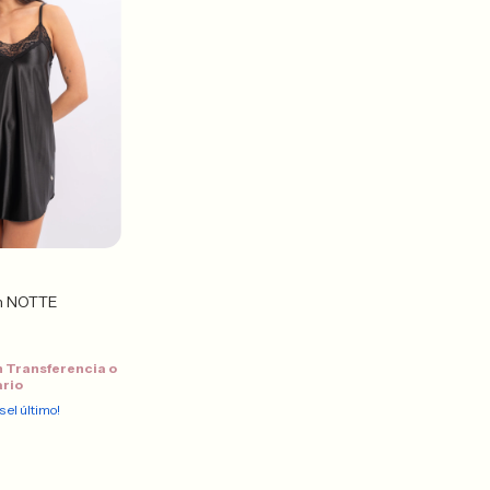
n NOTTE
n
Transferencia o
ario
s el último!