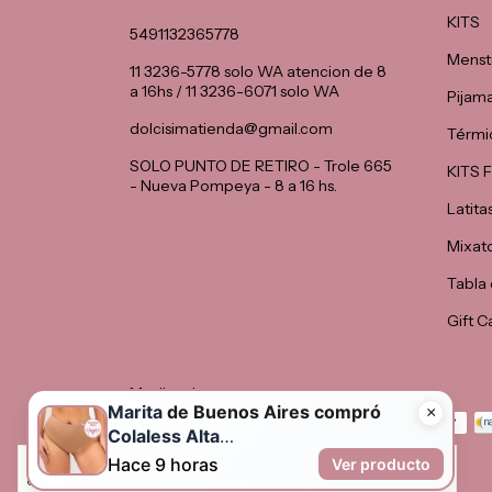
KITS
5491132365778
Menst
11 3236-5778 solo WA atencion de 8
a 16hs / 11 3236-6071 solo WA
Pijam
dolcisimatienda@gmail.com
Térmi
SOLO PUNTO DE RETIRO - Trole 665
KITS
- Nueva Pompeya - 8 a 16 hs.
Latita
Mixat
Tabla 
Gift C
Medios de pago
Al navegar por este sitio
aceptas el uso de cookies
para agilizar tu
experiencia de compra.
Entendido