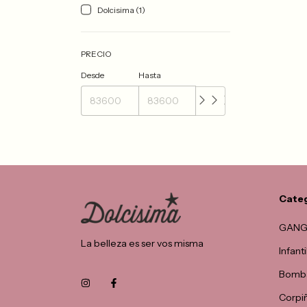
Dolcisima (1)
PRECIO
Desde
Hasta
Cate
GANG
La belleza es ser vos misma
Infant
Bomba
Corpi