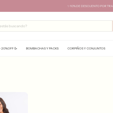
✨10% DE DESCUENTO POR TRANSF
- 20%OFF 🥳
BOMBACHAS Y PACKS
CORPIÑOS Y CONJUNTOS