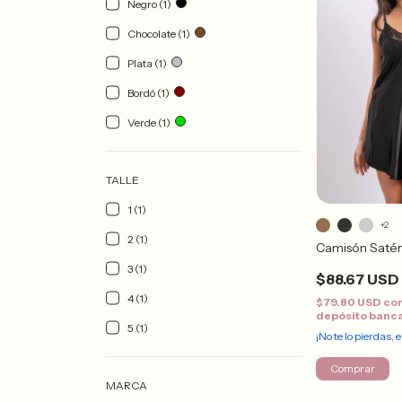
Negro (1)
Chocolate (1)
Plata (1)
Bordó (1)
Verde (1)
TALLE
1 (1)
+2
2 (1)
Camisón Saté
3 (1)
$88.67 USD
4 (1)
$79.80 USD
co
depósito banc
5 (1)
¡No te lo pierdas, e
Comprar
MARCA