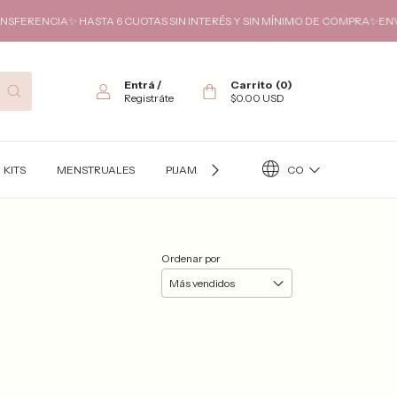
ERENCIA✨ HASTA 6 CUOTAS SIN INTERÉS Y SIN MÍNIMO DE COMPRA✨ENVIOS
Entrá
/
Carrito
(
0
)
Registráte
$0.00 USD
CO
KITS
MENSTRUALES
PIJAMAS
TÉRMICO
KITS FUTURA
Ordenar por