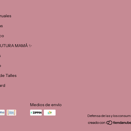
ruales
as
co
 FUTURA MAMÁ ✨
s
o
de Talles
ard
Medios de envío
Defensa de las y los consum