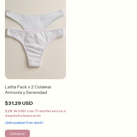
Latita Pack x 2 Colaless
Armonía y Serenidad
$31.29 USD
$28.16 USD
con
Transferencia o
depósito bancario
¡Solo quedan
5
en stock!
Comprar