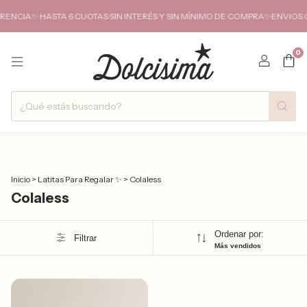
NCIA✨ HASTA 6 CUOTAS SIN INTERÉS Y SIN MÍNIMO DE COMPRA✨ENVIOS GR
0
Inicio
>
Latitas Para Regalar ✨
>
Colaless
Colaless
Ordenar por:
Filtrar
Más vendidos