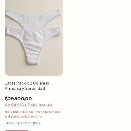
Latita Pack x 2 Colaless
Armonía y Serenidad
$29.500,00
6
x
$4.916,67
sin interés
$26.550,00
con
Transferencia
o depósito bancario
¡Solo quedan
5
en stock!