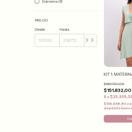
Dolcisima (3)
PRECIO
Desde
Hasta
KIT 1: MATERN
$189.790,00
$151.832,00
6
x
$25.305,3
$136.648,80
co
depósito banc
Co