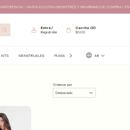
ERENCIA✨ HASTA 6 CUOTAS SIN INTERÉS Y SIN MÍNIMO DE COMPRA✨ENVIO
Entrá
/
Carrito
(
0
)
Registráte
$0,00
AR
KITS
MENSTRUALES
PIJAMAS
TÉRMICO
KITS FUTURA
Ordenar por