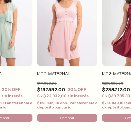
AL
KIT 2: MATERNAL
KIT 3: MATERN
$171.990,00
$298.390,00
$137.592,00
$238.712,00
20
% OFF
20
% OFF
3
sin interés
6
x
$22.932,00
sin interés
6
x
$39.785,33
n
Transferencia o
$123.832,80
con
Transferencia o
$214.840,80
co
ario
depósito bancario
o depósito ban
mprar
Comprar
Co