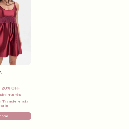
AL
20
% OFF
sin interés
n
Transferencia
cario
mprar