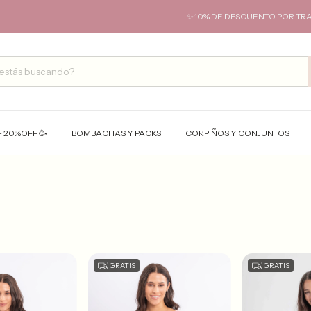
✨10% DE DESCUENTO POR TRANSF
- 20%OFF 🥳
BOMBACHAS Y PACKS
CORPIÑOS Y CONJUNTOS
GRATIS
GRATIS