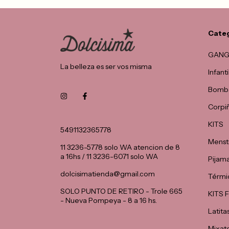
Cate
GANG
La belleza es ser vos misma
Infant
Bomba
Corpi
KITS
5491132365778
Menst
11 3236-5778 solo WA atencion de 8
a 16hs / 11 3236-6071 solo WA
Pijam
dolcisimatienda@gmail.com
Térmi
SOLO PUNTO DE RETIRO - Trole 665
KITS
- Nueva Pompeya - 8 a 16 hs.
Latita
Mixat