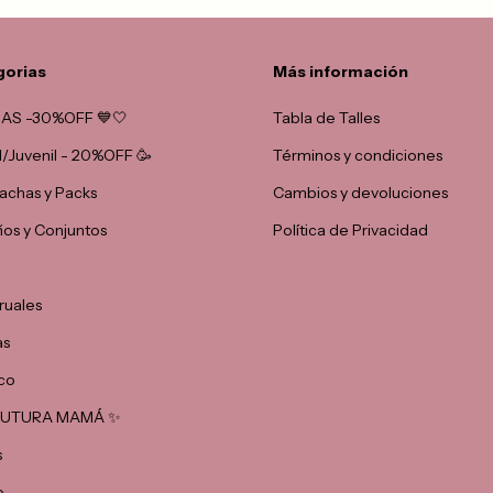
gorias
Más información
AS -30%OFF 💙🤍
Tabla de Talles
il/Juvenil - 20%OFF 🥳
Términos y condiciones
chas y Packs
Cambios y devoluciones
ños y Conjuntos
Política de Privacidad
ruales
as
co
 FUTURA MAMÁ ✨
s
o